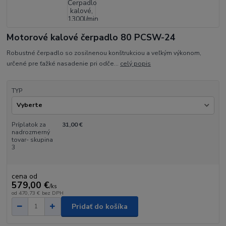
Motorové kalové čerpadlo 80 PCSW-24
Robustné čerpadlo so zosilnenou konštrukciou a veľkým výkonom,
určené pre ťažké nasadenie pri odče...
celý popis
TYP
Príplatok za
31,00 €
nadrozmerný
tovar- skupina
3
cena od
579,00 €
/
ks
od
470,73 €
bez DPH
Pridať do košíka