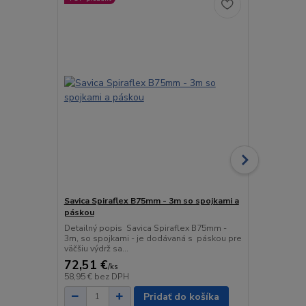
Savica Spiraflex B75mm - 3m so spojkami a
M7ADX 15W-
páskou
Univerzálny 
DYNAMAX M7A
Detailný popis Savica Spiraflex B75mm -
Špecifikácia 
3m, so spojkami - je dodávaná s páskou pre
väčšiu výdrž sa...
72,51 €
6,56 €
/
ks
/
ks
58,95 €
bez DPH
5,33 €
bez D
Pridať do košíka