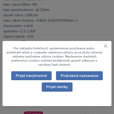
max. sacia hĺbka -8m
max. priechodnosť -až 23mm
obsah valca -208ccm
max. výkon motora -4,8kW (6,5HP)/4000min-1
štartovanie -ručné
spotreba -1,2-1,5l/h
objem nádrže -3,6l
hmotnosť -50kg
rozmery (dvh) -60x48x45cm
Pre základnú funkčnosť, spríjemnenie používania webu,
rozmery s podvozkom (dhv) -82x63x60cm
analytické účely a v prípade udelenia súhlasu aj na účely cielenia
reklamy využívame súbory cookies. Nastavenie vlastných
Čerpadlo s úpravou - s upraveným vstupom a výstupom a
preferencií cookies môžete kedykoľvek upraviť odkazom v
koncovkami B
spodnej časti stránok.
Čerpadlo originál - čerpadlo s original skrutkovacími koncovkami
Prijať nevyhnutné
Podrobné nastavenie
od výrobcu
Prijať všetky
Súvisiaci tovar
2
TOP produkt