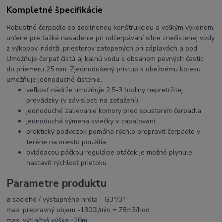
Kompletné špecifikácie
Robustné čerpadlo so zosilnenou konštrukciou a veľkým výkonom,
určené pre ťažké nasadenie pri odčerpávaní silne znečistenej vody
z výkopov, nádrží, priestorov zatopených pri záplavách a pod.
Umožňuje čerpať čistú aj kalnú vodu s obsahom pevných častíc
do priemeru 25 mm. Zjednodušený prístup k obežnému kolesu
umožňuje jednoduché čistenie.
veľkosť nádrže umožňuje 2,5-3 hodiny nepretržitej
prevádzky (v závislosti na zaťažení)
jednoduché zalievanie komory pred spustením čerpadla
jednoduchá výmena sviečky v zapaľovaní
praktický podvozok pomáha rýchlo prepraviť čerpadlo v
teréne na miesto použitia
ovládacou páčkou regulácie otáčok je možné plynule
nastaviť rýchlosť prietoku
Parametre produktu
⌀ sacieho / výstupného hrdla - G3"/3"
max. prepravný objem -1300l/min = 78m3/hod
max. výtlačná výška -26m