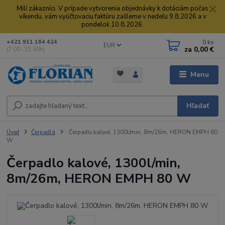
Milí zákazníci. V prípade vytvorenia objednávky k dotáciám počas
víkendu, vám vyúčtovaciu faktúru zašleme v nedeľu 9.8.2026 a v
pondelok 10.8.2026.
0
ks
+421 911 164 424
EUR
za
0,00 €
(7:00- 15:30h)
Menu
Hľadať
Úvod
Čerpadlá
Čerpadlo kalové, 1300l/min, 8m/26m, HERON EMPH 80
W
Čerpadlo kalové, 1300l/min,
8m/26m, HERON EMPH 80 W