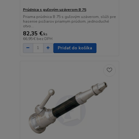
Prúdnica s guľovým uzáverom B 75
Priama prúdnica B 75 s guľovým uzáverom, slúži pre
hasenie požiarov priamym prúdom, jednoduché
otvo...
82,35 €
/
ks
66,95 €
bez DPH
Pridať do košíka