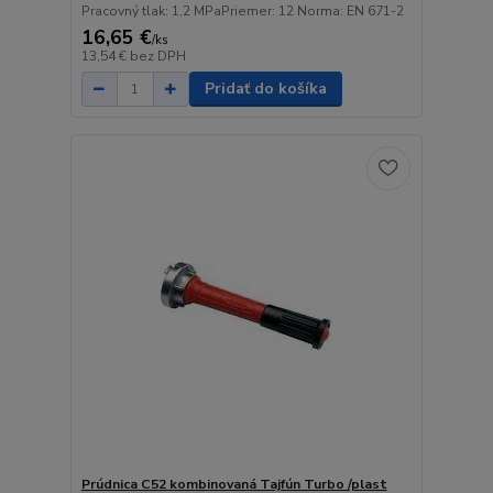
Pracovný tlak: 1,2 MPaPriemer: 12 Norma: EN 671-2
16,65 €
/
ks
13,54 €
bez DPH
Pridať do košíka
Prúdnica C52 kombinovaná Tajfún Turbo /plast