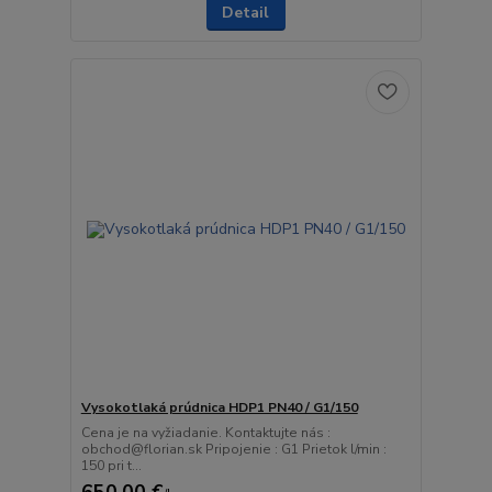
Detail
Vysokotlaká prúdnica HDP1 PN40 / G1/150
Cena je na vyžiadanie. Kontaktujte nás :
obchod@florian.sk Pripojenie : G1 Prietok l/min :
150 pri t...
650,00 €