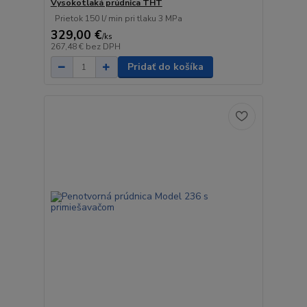
Vysokotlaká prúdnica THT
Prietok 150 l/ min pri tlaku 3 MPa
329,00 €
/
ks
267,48 €
bez DPH
Pridať do košíka