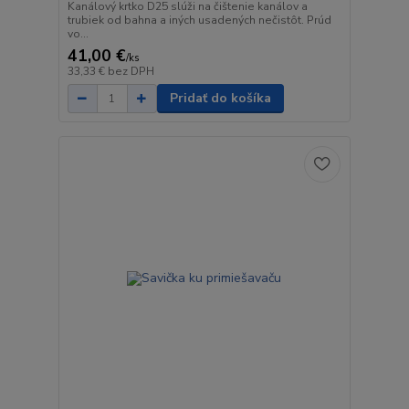
Kanálový krtko D25 slúži na čištenie kanálov a
trubiek od bahna a iných usadených nečistôt. Prúd
vo...
41,00 €
/
ks
33,33 €
bez DPH
Pridať do košíka