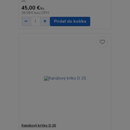
vo...
45,00 €
/
ks
36,59 €
bez DPH
Pridať do košíka
Kanálový krtko D 25