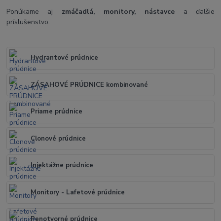
Ponúkame aj
zmáčadlá, monitory, nástavce
a ďalšie
príslušenstvo.
Hydrantové prúdnice
ZÁSAHOVÉ PRÚDNICE kombinované
Priame prúdnice
Clonové prúdnice
Injektážne prúdnice
Monitory - Lafetové prúdnice
Penotvorné prúdnice