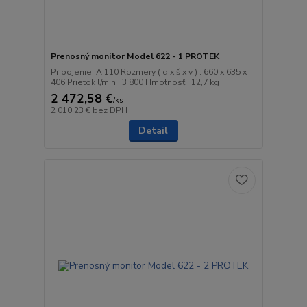
Prenosný monitor Model 622 - 1 PROTEK
Pripojenie :A 110 Rozmery ( d x š x v ) : 660 x 635 x
406 Prietok l/min : 3 800 Hmotnosť : 12,7 kg
2 472,58 €
/
ks
2 010,23 €
bez DPH
Detail