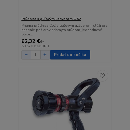
Prúdnica s guľovým uzáverom C 52
Priama prúdnica C52 s guľovým uzáverom, slúži pre
hasenie požiarov priamym prúdom, jednoduché
otvor...
62,32 €
/
ks
50,67 €
bez DPH
Pridať do košíka