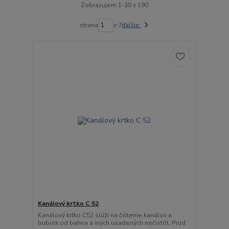
Zobrazujem 1-30 z 190
strana
z 7
ďalšie
Kanálový krtko C 52
Kanálový krtko C52 slúži na čištenie kanálov a
trubiek od bahna a iných usadených nečistôt. Prúd