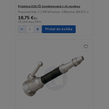
Prúdnica D25 /Č/ kombinovaná s Al spojkou
Pracovný tlak: 1,2 MPaPriemer: 10Norma: EN 671-2
18,75 €
/
ks
15,24 €
bez DPH
Pridať do košíka