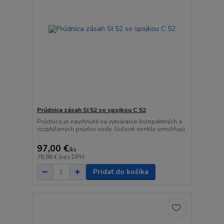
Prúdnica zásah SI 52 so spojkou C 52
Prúdnica je navrhnutá na vytváranie kompaktných a
rozptýlených prúdov vody. Guľové ventily umožňujú
...
97,00 €
/
ks
78,86 €
bez DPH
Pridať do košíka