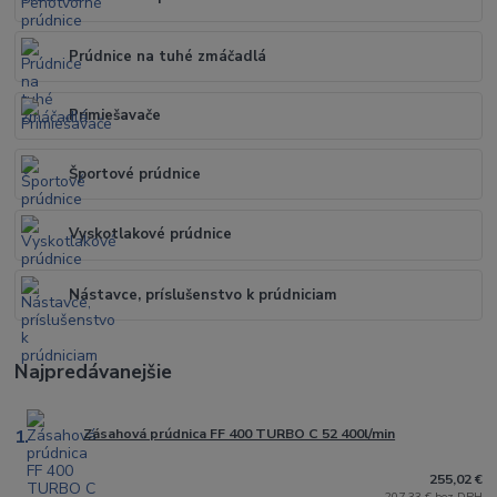
Prúdnice na tuhé zmáčadlá
Primiešavače
Športové prúdnice
Vyskotlakové prúdnice
Nástavce, príslušenstvo k prúdniciam
Najpredávanejšie
1.
Zásahová prúdnica FF 400 TURBO C 52 400l/min
255,02 €
207,33 € bez DPH