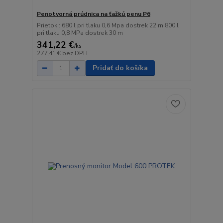
Penotvorná prúdnica na ťažkú penu P6
Prietok : 680 l pri tlaku 0,6 Mpa dostrek 22 m 800 l
pri tlaku 0,8 MPa dostrek 30 m
341,22 €
/
ks
277,41 €
bez DPH
Pridať do košíka