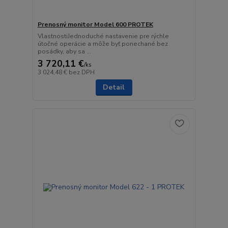
Prenosný monitor Model 600 PROTEK
VlastnostiJednoduché nastavenie pre rýchle
útočné operácie a môže byť ponechané bez
posádky, aby sa ...
3 720,11 €
/
ks
3 024,48 €
bez DPH
Detail