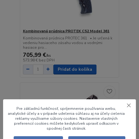
Kombinovaná prúdnica PROTEK C52 Model 361
Kombinovaná prúdnica PROTEC 361 • Je určená k
vedeniu hasiaceho zásahu vodou a vodnými
hasiace pro...
705,99 €
/
ks
573,98 €
bez DPH
Pridať do košíka
Pre základnú funkčnosť, spríjemnenie používania webu,
analytické účely a v prípade udelenia súhlasu aj na účely cielenia
reklamy využívame súbory cookies. Nastavenie vlastných
preferencií cookies môžete kedykoľvek upraviť odkazom v
spodnej časti stránok.