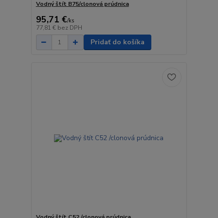
Vodný štít B75/clonová prúdnica
95,71 €
/
ks
77,81 €
bez DPH
Pridať do košíka
Vodný štít C52 /clonová prúdnica