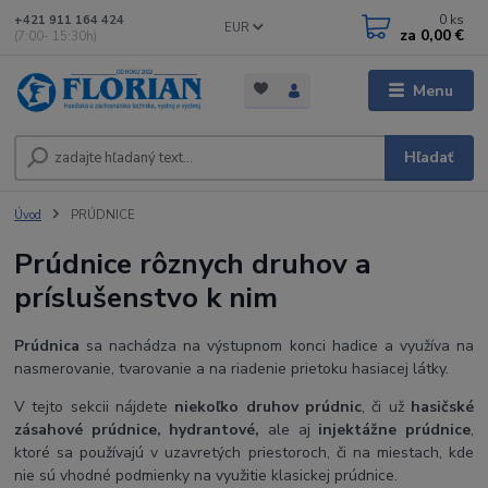
0
ks
+421 911 164 424
EUR
za
0,00 €
(7:00- 15:30h)
Menu
Hľadať
Úvod
PRÚDNICE
Prúdnice rôznych druhov a
príslušenstvo k nim
Prúdnica
sa nachádza na výstupnom konci hadice a využíva na
nasmerovanie, tvarovanie a na riadenie prietoku hasiacej látky.
V tejto sekcii nájdete
niekoľko druhov prúdnic
, či už
hasičské
zásahové prúdnice, hydrantové,
ale aj
injektážne prúdnice
,
ktoré sa používajú v uzavretých priestoroch, či na miestach, kde
nie sú vhodné podmienky na využitie klasickej prúdnice.