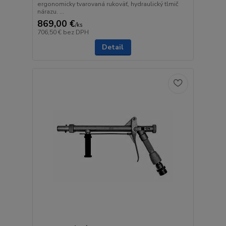
ergonomicky tvarovaná rukoväť, hydraulický tlmič
nárazu. ...
869,00 €
/
ks
706,50 €
bez DPH
Detail