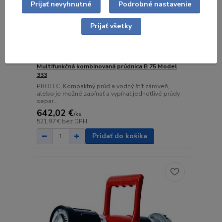
Prijať nevyhnutné
Podrobné nastavenie
Prijať všetky
Multifunkčná kombinovaná prúdnica B 75 Model
333
PROTEC Kompaktný prúd a vodný štít zároveň,
alebo je možné zapínať a vypínať jednotlivé prúdy
separ...
642,02 €
/
ks
521,97 €
bez DPH
Pridať do košíka