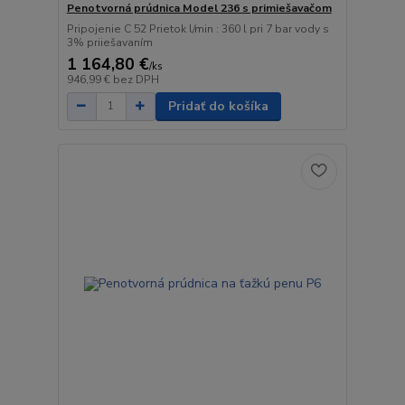
Penotvorná prúdnica Model 236 s primiešavačom
Pripojenie C 52 Prietok l/min : 360 l pri 7 bar vody s
3% priiešavaním
1 164,80 €
/
ks
946,99 €
bez DPH
Pridať do košíka