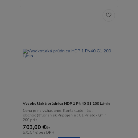
Vysokotlaká prúdnica HDP 1 PN40 G1 200 L/min
Cena je na vyžiadanie. Kontaktujte nás :
obchod@florian.sk Pripojenie : G1 Prietok l/min :
200 pri t...
703,00 €
/
ks
571,54 €
bez DPH