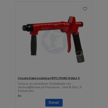
Vysokotlaká prúdnica HPP1 PN40/ M30x1,5
Cena je na vyžiadanie. Kontaktujte nás :
obchod@florian.sk Pripojenie : závit M 30x 1,5
Prietok l/mi...
/
ks
Detail