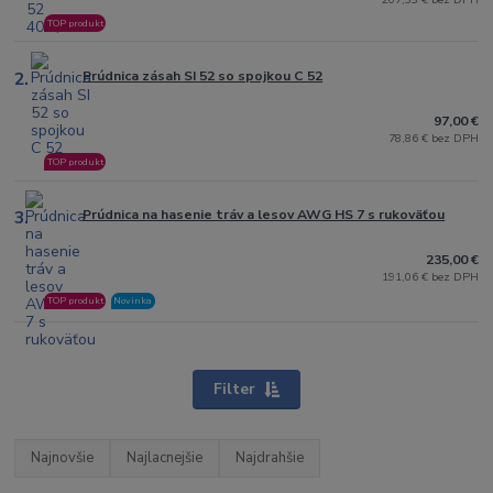
TOP produkt
2.
Prúdnica zásah SI 52 so spojkou C 52
97,00 €
78,86 € bez DPH
TOP produkt
3.
Prúdnica na hasenie tráv a lesov AWG HS 7 s rukoväťou
235,00 €
191,06 € bez DPH
TOP produkt
Novinka
Filter
Najnovšie
Najlacnejšie
Najdrahšie