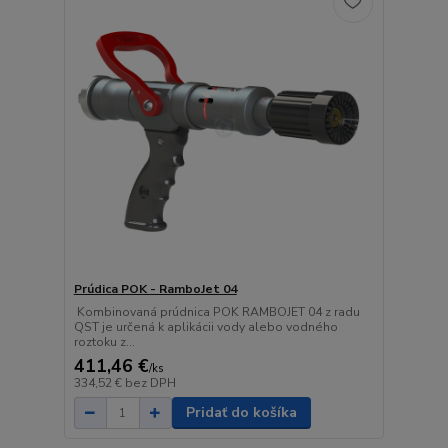
Prúdica POK - RamboJet 04
Kombinovaná prúdnica POK RAMBOJET 04 z radu
QST je určená k aplikácii vody alebo vodného
roztoku z...
411,46 €
/
ks
334,52 €
bez DPH
Pridať do košíka