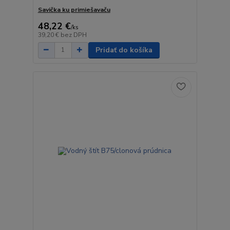
Savička ku primiešavaču
48,22 €
/
ks
39,20 €
bez DPH
Pridať do košíka