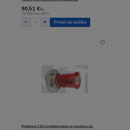
90,51 €
/
ks
73,59 €
bez DPH
Pridať do košíka
Prúdnica C52 kombinovaná so spojkou AL