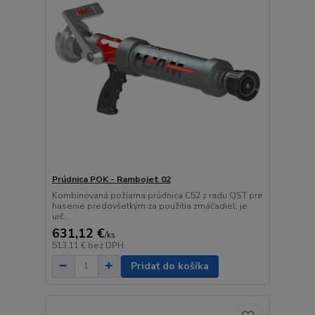
Prúdnica POK - Rambojet 02
Kombinovaná požiarna prúdnica C52 z radu QST pre
hasenie predovšetkým za použitia zmáčadiel, je
urč...
631,12 €
/
ks
513,11 €
bez DPH
Pridať do košíka