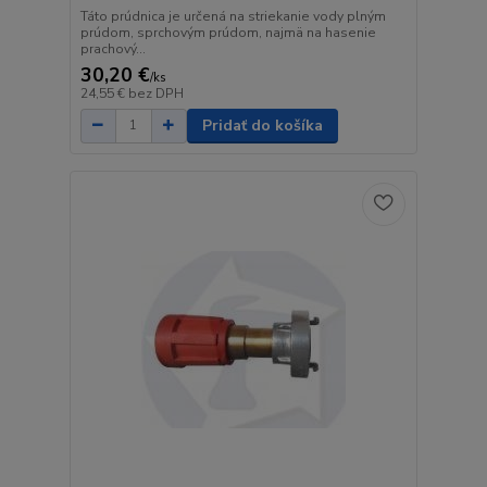
Táto prúdnica je určená na striekanie vody plným
prúdom, sprchovým prúdom, najmä na hasenie
prachový...
30,20 €
/
ks
24,55 €
bez DPH
Pridať do košíka