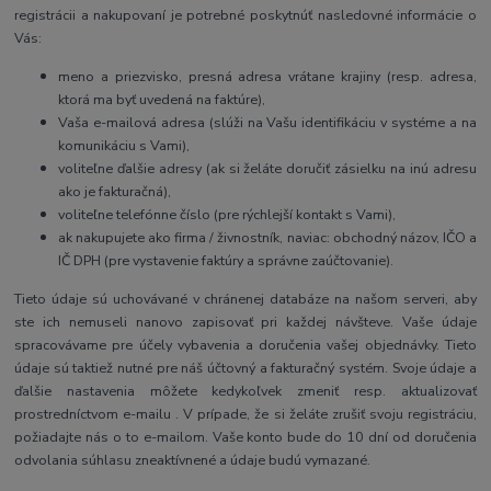
registrácii a nakupovaní je potrebné poskytnúť nasledovné informácie o
Vás:
meno a priezvisko, presná adresa vrátane krajiny (resp. adresa,
ktorá ma byť uvedená na faktúre),
Vaša e-mailová adresa (slúži na Vašu identifikáciu v systéme a na
komunikáciu s Vami),
voliteľne ďalšie adresy (ak si želáte doručiť zásielku na inú adresu
ako je fakturačná),
voliteľne telefónne číslo (pre rýchlejší kontakt s Vami),
ak nakupujete ako firma / živnostník, naviac: obchodný názov, IČO a
IČ DPH (pre vystavenie faktúry a správne zaúčtovanie).
Tieto údaje sú uchovávané v chránenej databáze na našom serveri, aby
ste ich nemuseli nanovo zapisovať pri každej návšteve. Vaše údaje
spracovávame pre účely vybavenia a doručenia vašej objednávky. Tieto
údaje sú taktiež nutné pre náš účtovný a fakturačný systém. Svoje údaje a
ďalšie nastavenia môžete kedykoľvek zmeniť resp. aktualizovať
prostredníctvom e-mailu . V prípade, že si želáte zrušiť svoju registráciu,
požiadajte nás o to e-mailom. Vaše konto bude do 10 dní od doručenia
odvolania súhlasu zneaktívnené a údaje budú vymazané.