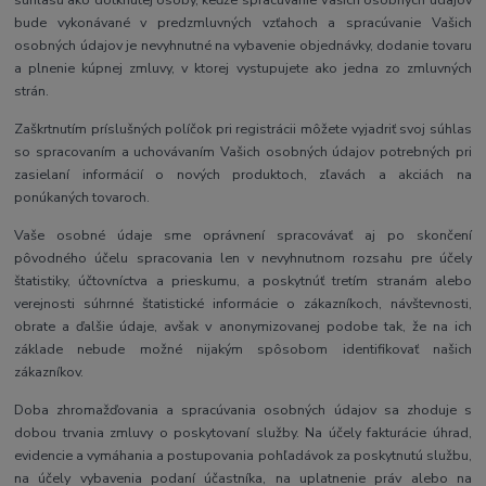
bude vykonávané v predzmluvných vzťahoch a spracúvanie Vašich
osobných údajov je nevyhnutné na vybavenie objednávky, dodanie tovaru
a plnenie kúpnej zmluvy, v ktorej vystupujete ako jedna zo zmluvných
strán.
Zaškrtnutím príslušných políčok pri registrácii môžete vyjadriť svoj súhlas
so spracovaním a uchovávaním Vašich osobných údajov potrebných pri
zasielaní informácií o nových produktoch, zľavách a akciách na
ponúkaných tovaroch.
Vaše osobné údaje sme oprávnení spracovávať aj po skončení
pôvodného účelu spracovania len v nevyhnutnom rozsahu pre účely
štatistiky, účtovníctva a prieskumu, a poskytnúť tretím stranám alebo
verejnosti súhrnné štatistické informácie o zákazníkoch, návštevnosti,
obrate a ďalšie údaje, avšak v anonymizovanej podobe tak, že na ich
základe nebude možné nijakým spôsobom identifikovať našich
zákazníkov.
Doba zhromažďovania a spracúvania osobných údajov sa zhoduje s
dobou trvania zmluvy o poskytovaní služby. Na účely fakturácie úhrad,
evidencie a vymáhania a postupovania pohľadávok za poskytnutú službu,
na účely vybavenia podaní účastníka, na uplatnenie práv alebo na