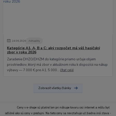
24
.
06
.
2026
Aktuality
Kategórie A1, A, B a C: aký rozpočet má váš hasičský
zbor v roku 2026
Zaradenie DHZO/DHZM do kategórie priamo určuje objem
prostriedkov, ktorý má zbor v aktuálnom roku k dispozícii na nákup
výbavy — 7 000 € pre A1, 5 000...
čítať celé
Zobraziť všetky články
Ceny v e-shope sú platné len pri nákupe tovaru cez internet a môžu byť
odlišné ako sú ceny v predajni. Na tieto ceny sa nevzťahuje už žiadna iná zľava -