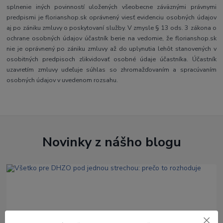
splnenie iných povinností uložených všeobecne záväznými právnymi
predpismi je florianshop.sk oprávnený viesť evidenciu osobných údajov
aj po zániku zmluvy o poskytovaní služby. V zmysle § 13 ods. 3 zákona o
ochrane osobných údajov účastník berie na vedomie, že florianshop.sk
nie je oprávnený po zániku zmluvy až do uplynutia lehôt stanovených v
osobitných predpisoch zlikvidovať osobné údaje účastníka. Účastník
uzavretím zmluvy udeľuje súhlas so zhromažďovaním a spracúvaním
osobných údajov v uvedenom rozsahu.
Novinky z nášho blogu