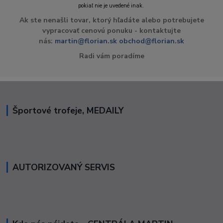
pokiaľ nie je uvedené inak.
Ak ste nenašli tovar, ktorý hľadáte alebo potrebujete
vypracovať cenovú ponuku - kontaktujte
nás:
martin@florian.sk
obchod@florian.sk
Radi vám poradíme
Športové trofeje, MEDAILY
AUTORIZOVANÝ SERVIS