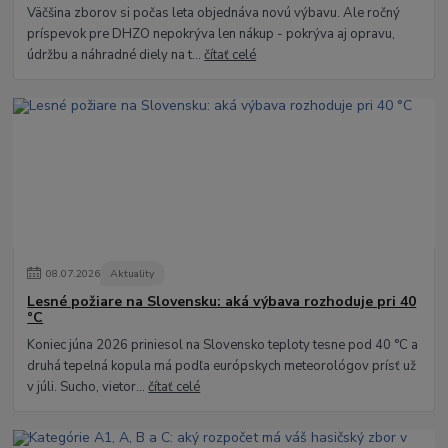
Väčšina zborov si počas leta objednáva novú výbavu. Ale ročný
príspevok pre DHZO nepokrýva len nákup - pokrýva aj opravu,
údržbu a náhradné diely na t...
čítať celé
08
.
07
.
2026
Aktuality
Lesné požiare na Slovensku: aká výbava rozhoduje pri 40
°C
Koniec júna 2026 priniesol na Slovensko teploty tesne pod 40 °C a
druhá tepelná kopula má podľa európskych meteorológov prísť už
v júli. Sucho, vietor...
čítať celé