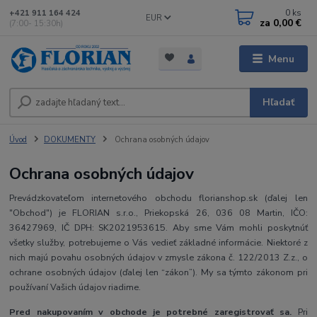
0
ks
+421 911 164 424
EUR
za
0,00 €
(7:00- 15:30h)
Menu
Hľadať
Úvod
DOKUMENTY
Ochrana osobných údajov
Ochrana osobných údajov
Prevádzkovateľom internetového obchodu florianshop.sk (ďalej len
"Obchod") je FLORIAN s.r.o., Priekopská 26, 036 08 Martin, IČO:
36427969, IČ DPH: SK2021953615. Aby sme Vám mohli poskytnúť
všetky služby, potrebujeme o Vás vedieť základné informácie. Niektoré z
nich majú povahu osobných údajov v zmysle zákona č. 122/2013 Z.z., o
ochrane osobných údajov (ďalej len “zákon”). My sa týmto zákonom pri
používaní Vašich údajov riadime.
Pred nakupovaním v obchode je potrebné zaregistrovať sa.
Pri