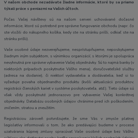
V našom obchode nezadávate žiadne informácie, ktoré by sa priamo
týkali práce s peniazmi na Vašich účtoch.
Počas Vašej návštevy sú na našom serveri uchovávané dočasné
informácie, ktoré sú potrebné pre správne fungovanie obchodu (napr. čo
ste vložili do nákupného košíka, kedy ste na stránku prišli, odkiaľ ste na
stránku prišli).
Vaše osobné údaje nezverejňujeme, nesprístupňujeme, neposkytujeme
žiadnym iným subjektom, s výnimkou organizácií, s ktorými je spolupráca
nevyhnutná pre správne vybavenie Vašej objednávky. Sú to najmä banky (v
niektorých prípadoch poskytnutie Vášho mena), doručovateľské služby
(adresa na dodanie), či niektorí vydavatelia a dodávatelia, keď si to
vyžaduje povaha objednaného produktu (kvôli aktualizácii produktov,
registrácii členských kariet v systéme poskytovateľa, atď.). Tieto údaje sú
však vždy poskytnuté jednorazovo pre vybavenie Vašej konkrétnej
objednávky. Databázu osobných údajov chránime pred ich poškodením,
zničením, stratou a zneužitím.
Registráciou zároveň potvrdzujete, že sme Vás v zmysle platnej
legislatívy informovali o tom, že ako predávajúci budeme v procese
uzatvárania kúpnej zmluvy spracúvať Vaše osobné údaje bez Vášho
súhlasu ako dotknutej osoby, keďže spracúvanie Vašich osobných údajov