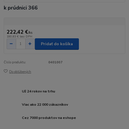
k prúdnici 366
222,42 €
/
ks
180,83 €
bez DPH
Pridať do košíka
Číslo produktu:
0401007
Do obľúbených
Už 24 rokov na trhu
Viac ako 22 000 zákazníkov
Cez 7000 produktov na eshope