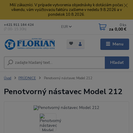
Milí zákazníci. V prípade vytvorenia objednávky k dotáciám počas
víkendu, vám vyúčtovaciu faktúru zašleme v nedeľu 9.8.2026 a v
pondelok 10.8.2026.
0
ks
+421 911 164 424
EUR
za
0,00 €
(7:00- 15:30h)
Menu
Hľadať
Úvod
PRÚDNICE
Penotvorný nástavec Model 212
Penotvorný nástavec Model 212