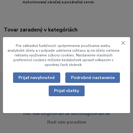
Autorizovaný záručný a pozáručný servis
Tovar zaradený v kategóriách
PRÚDNICE
Pre základnú funkčnosť, spríjemnenie používania webu,
Nástavce, príslušenstvo k prúdniciam
analytické účely a v prípade udelenia súhlasu aj na účely cielenia
reklamy využívame súbory cookies. Nastavenie vlastných
preferencií cookies môžete kedykoľvek upraviť odkazom v
spodnej časti stránok.
Prijať nevyhnutné
Podrobné nastavenie
Ceny v e-shope sú platné len pri nákupe tovaru cez internet a môžu byť
odlišné ako sú ceny v predajni. Na tieto ceny sa nevzťahuje už žiadna iná zľava -
Prijať všetky
pokiaľ nie je uvedené inak.
Ak ste nenašli tovar, ktorý hľadáte alebo potrebujete
vypracovať cenovú ponuku - kontaktujte
nás:
martin@florian.sk
obchod@florian.sk
Radi vám poradíme