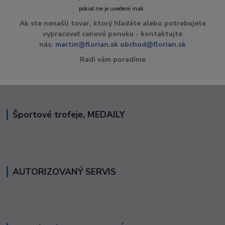
pokiaľ nie je uvedené inak.
Ak ste nenašli tovar, ktorý hľadáte alebo potrebujete
vypracovať cenovú ponuku - kontaktujte
nás:
martin@florian.sk
obchod@florian.sk
Radi vám poradíme
Športové trofeje, MEDAILY
AUTORIZOVANÝ SERVIS