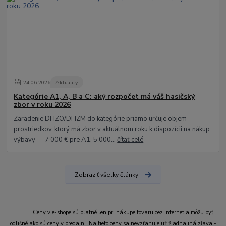
24
.
06
.
2026
Aktuality
Kategórie A1, A, B a C: aký rozpočet má váš hasičský
zbor v roku 2026
Zaradenie DHZO/DHZM do kategórie priamo určuje objem
prostriedkov, ktorý má zbor v aktuálnom roku k dispozícii na nákup
výbavy — 7 000 € pre A1, 5 000...
čítať celé
Zobraziť všetky články
Ceny v e-shope sú platné len pri nákupe tovaru cez internet a môžu byť
odlišné ako sú ceny v predajni. Na tieto ceny sa nevzťahuje už žiadna iná zľava -