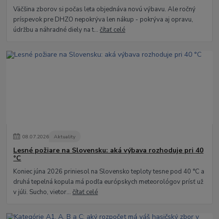
Väčšina zborov si počas leta objednáva novú výbavu. Ale ročný
príspevok pre DHZO nepokrýva len nákup - pokrýva aj opravu,
údržbu a náhradné diely na t...
čítať celé
08
.
07
.
2026
Aktuality
Lesné požiare na Slovensku: aká výbava rozhoduje pri 40
°C
Koniec júna 2026 priniesol na Slovensko teploty tesne pod 40 °C a
druhá tepelná kopula má podľa európskych meteorológov prísť už
v júli. Sucho, vietor...
čítať celé