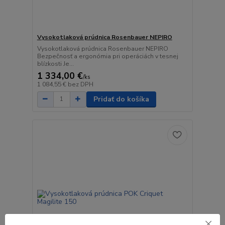
Vysokotlaková prúdnica Rosenbauer NEPIRO
Vysokotlaková prúdnica Rosenbauer NEPIRO
Bezpečnosť a ergonómia pri operáciách v tesnej
blízkosti Je...
1 334,00 €
/
ks
1 084,55 €
bez DPH
Pridať do košíka