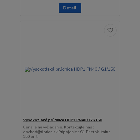
Detail
Vysokotlaká prúdnica HDP1 PN40 / G1/150
Cena je na vyžiadanie. Kontaktujte nás :
obchod@florian.sk Pripojenie : G1 Prietok l/min :
150 pri t...