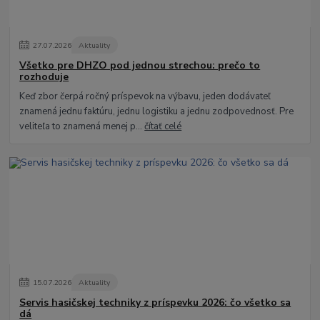
27
.
07
.
2026
Aktuality
Všetko pre DHZO pod jednou strechou: prečo to
rozhoduje
Keď zbor čerpá ročný príspevok na výbavu, jeden dodávateľ
znamená jednu faktúru, jednu logistiku a jednu zodpovednosť. Pre
veliteľa to znamená menej p...
čítať celé
15
.
07
.
2026
Aktuality
Servis hasičskej techniky z príspevku 2026: čo všetko sa
dá