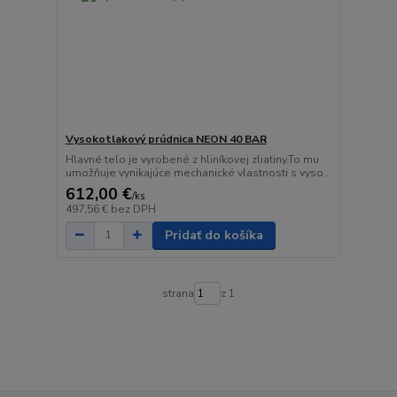
Vysokotlakový prúdnica NEON 40 BAR
Hlavné telo je vyrobené z hliníkovej zliatiny.To mu
umožňuje vynikajúce mechanické vlastnosti s vyso...
612,00 €
/
ks
497,56 €
bez DPH
Pridať do košíka
strana
z 1