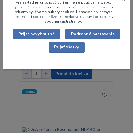
Pre základnú funkčnosť, spríjemnenie používania webu,
analytické účely a v prípade udelenia súhlasu aj na účely cielenia
reklamy využívame súbory cookies. Nastavenie vlastných
preferencií cookies môžete kedykoľvek upraviť odkazom v
spodnej časti stránok.
Vysokotlaková prúdnica POK Criquet Magilite
Prijať nevyhnutné
Podrobné nastavenie
150
Nová vysokotlaková prúdnica z dielne POK s
Prijať všetky
dôrazom na ľahké a presné ovládanie a komfort
práce s pr...
905,06 €
/
ks
735,82 €
bez DPH
Pridať do košíka
Novinka