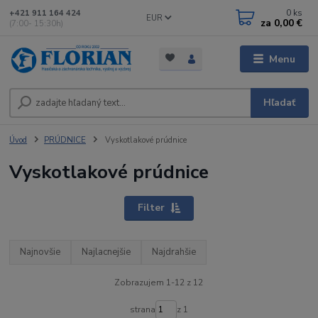
0
ks
+421 911 164 424
EUR
za
0,00 €
(7:00- 15:30h)
Menu
Hľadať
Úvod
PRÚDNICE
Vyskotlakové prúdnice
Vyskotlakové prúdnice
Filter
Najnovšie
Najlacnejšie
Najdrahšie
Zobrazujem 1-12 z 12
strana
z 1