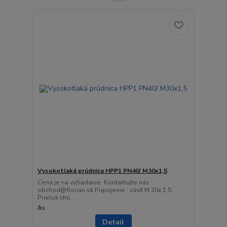
Vysokotlaká prúdnica HPP1 PN40/ M30x1,5
Cena je na vyžiadanie. Kontaktujte nás :
obchod@florian.sk Pripojenie : závit M 30x 1,5
Prietok l/mi...
/
ks
Detail