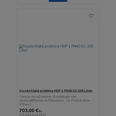
Vysokotlaká prúdnica HDP 1 PN40 G1 200 L/min
Cena je na vyžiadanie. Kontaktujte nás :
obchod@florian.sk Pripojenie : G1 Prietok l/min :
200 pri t...
703,00 €
/
ks
571,54 €
bez DPH