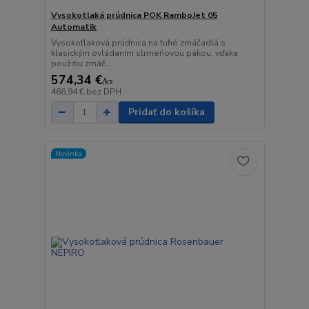
Vysokotlaká prúdnica POK RamboJet 05
Automatik
Vysokotlaková prúdnica na tuhé zmáčadlá s
klasickým ovládaním strmeňovou pákou, vďaka
použitiu zmáč...
574,34 €
/
ks
466,94 €
bez DPH
Pridať do košíka
Novinka