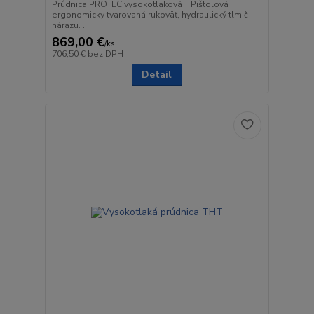
Prúdnica PROTEC vysokotlaková Pištolová
ergonomicky tvarovaná rukoväť, hydraulický tlmič
nárazu. ...
869,00 €
/
ks
706,50 €
bez DPH
Detail