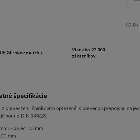
Do 
Viac ako 22 000
Už 24 rokov na trhu
zákazníkov
tné špecifikácie
z polyesteru, špirálovito opletené, s drevenou prepojkou na jed
dá norme DIN 14828.
(mm) - palec: 10 mm
1600 mm