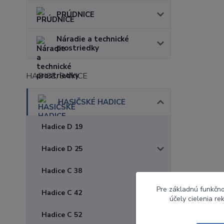
PRÚDNICE
Náradie a technické
prostriedky
HADICE, SAVICE
HASIČSKÉ HADICE
Hadice D 19
Hadice D 25
Hadice C 38
Pre základnú funkčno
Hadice C 42
účely cielenia r
Hadice C 52