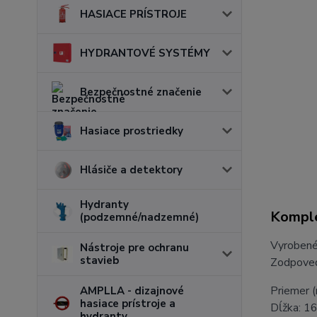
HASIACE PRÍSTROJE
HYDRANTOVÉ SYSTÉMY
Bezpečnostné značenie
Hasiace prostriedky
Hlásiče a detektory
Hydranty
Komple
(podzemné/nadzemné)
Vyrobené 
Nástroje pre ochranu
stavieb
Zodpove
Priemer 
AMPLLA - dizajnové
hasiace prístroje a
Dĺžka: 
hydranty