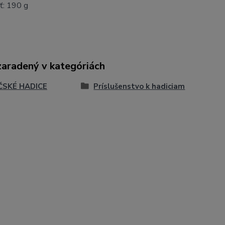
: 190 g
zaradený v kategóriách
ČSKÉ HADICE
Príslušenstvo k hadiciam