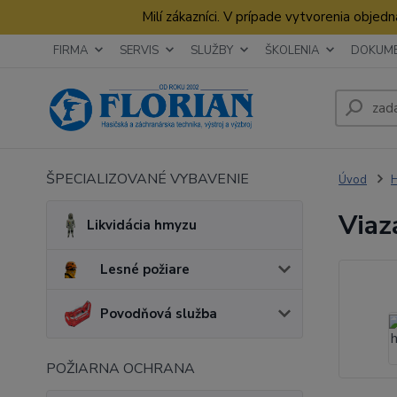
Milí zákazníci. V prípade vytvorenia obje
FIRMA
SERVIS
SLUŽBY
ŠKOLENIA
DOKUM
ŠPECIALIZOVANÉ VYBAVENIE
Úvod
Viaz
Likvidácia hmyzu
Lesné požiare
Povodňová služba
POŽIARNA OCHRANA