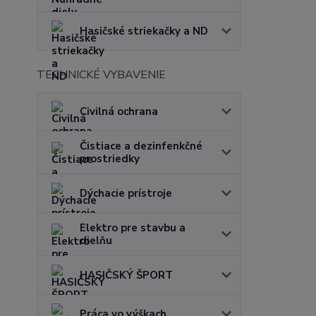
Hasičské striekačky a ND
TECHNICKÉ VYBAVENIE
Civilná ochrana
Čistiace a dezinfenkčné
prostriedky
Dýchacie prístroje
Elektro pre stavbu a
dielňu
HASIČSKÝ ŠPORT
Práca vo výškach