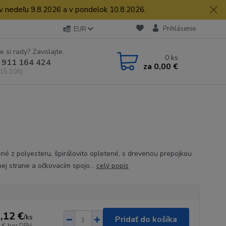
 v nedeľu 9.8.2026 a v pondelok 10.8.2026.
Prihlásenie
EUR
e si rady? Zavolajte.
0
ks
 911 164 424
za
0,00 €
 15:30h)
né z polyesteru, špirálovito opletené, s drevenou prepojkou
nej strane a očkovacím spojo...
celý popis
,12 €
/
ks
Pridať do košíka
 €
bez DPH