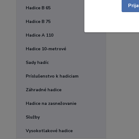
Prij
Hadice B 65
Hadice B 75
Hadice A 110
Hadice 10-metrové
Sady hadíc
Príslušenstvo k hadiciam
Záhradné hadice
Hadice na zasnežovanie
Služby
Vysokotlakové hadice