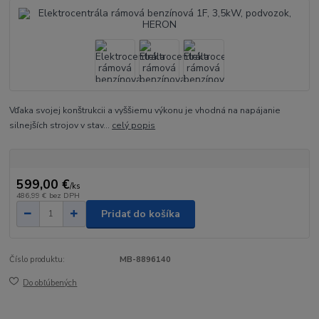
Vďaka svojej konštrukcii a vyššiemu výkonu je vhodná na napájanie
silnejších strojov v stav...
celý popis
599,00 €
/
ks
486,99 €
bez DPH
Pridať do košíka
Číslo produktu:
MB-8896140
Do obľúbených