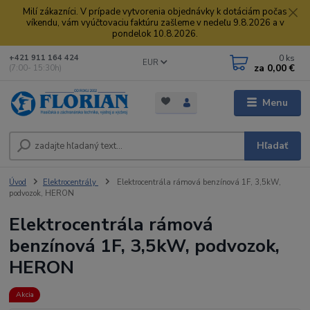
Milí zákazníci. V prípade vytvorenia objednávky k dotáciám počas
víkendu, vám vyúčtovaciu faktúru zašleme v nedeľu 9.8.2026 a v
pondelok 10.8.2026.
0
ks
+421 911 164 424
EUR
za
0,00 €
(7:00- 15:30h)
Menu
Hľadať
Úvod
Elektrocentrály
Elektrocentrála rámová benzínová 1F, 3,5kW,
podvozok, HERON
Elektrocentrála rámová
benzínová 1F, 3,5kW, podvozok,
HERON
Akcia