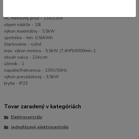
nameraný akustický výkon (vzdialenosť 7m) - 93dB(A)
DC menovitý prúd - 8,3A/12V
AC menovitý prúd - 13A/230V
objem nádrže - 18l
výkon maximálny - 3,5kW
spotreba - min. 0,5l/kWh
štartovanie - ručné
max. výkon motora - 5,5kW (7,4HP)/4000min-1
obsah valca - 224ccm
účinník - 1
napätie/frekvencia - 230V/50Hz
výkon prevádzkový - 3,0kW
krytie - IP23
Tovar zaradený v kategóriách
Elektrocentrály
Jednofázové elektrocentrály