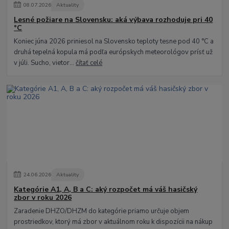
08
.
07
.
2026
Aktuality
Lesné požiare na Slovensku: aká výbava rozhoduje pri 40
°C
Koniec júna 2026 priniesol na Slovensko teploty tesne pod 40 °C a
druhá tepelná kopula má podľa európskych meteorológov prísť už
v júli. Sucho, vietor...
čítať celé
24
.
06
.
2026
Aktuality
Kategórie A1, A, B a C: aký rozpočet má váš hasičský
zbor v roku 2026
Zaradenie DHZO/DHZM do kategórie priamo určuje objem
prostriedkov, ktorý má zbor v aktuálnom roku k dispozícii na nákup