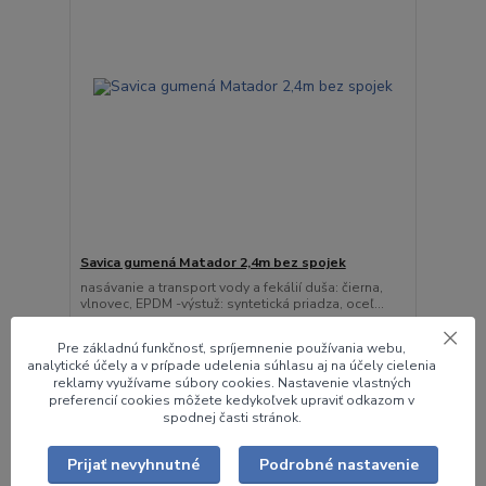
Savica gumená Matador 2,4m bez spojek
nasávanie a transport vody a fekálií duša: čierna,
vlnovec, EPDM -výstuž: syntetická priadza, oceľ...
169,57 €
/
ks
137,86 €
bez DPH
Pre základnú funkčnosť, spríjemnenie používania webu,
analytické účely a v prípade udelenia súhlasu aj na účely cielenia
Pridať do košíka
reklamy využívame súbory cookies. Nastavenie vlastných
preferencií cookies môžete kedykoľvek upraviť odkazom v
spodnej časti stránok.
Prijať nevyhnutné
Podrobné nastavenie