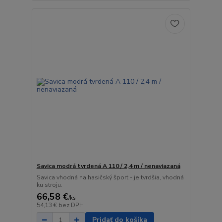
Savica modrá tvrdená A 110 / 2,4 m / nenaviazaná
Savica vhodná na hasičský šport - je tvrdšia, vhodná
ku stroju.
66,58 €
/
ks
54,13 €
bez DPH
Pridať do košíka