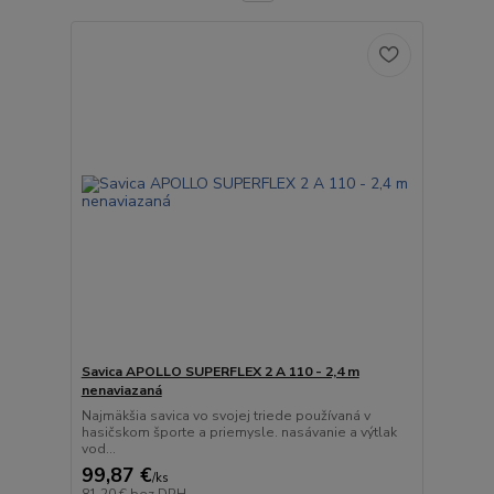
Savica APOLLO SUPERFLEX 2 A 110 - 2,4 m
nenaviazaná
Najmäkšia savica vo svojej triede používaná v
hasičskom športe a priemysle. nasávanie a výtlak
vod...
99,87 €
/
ks