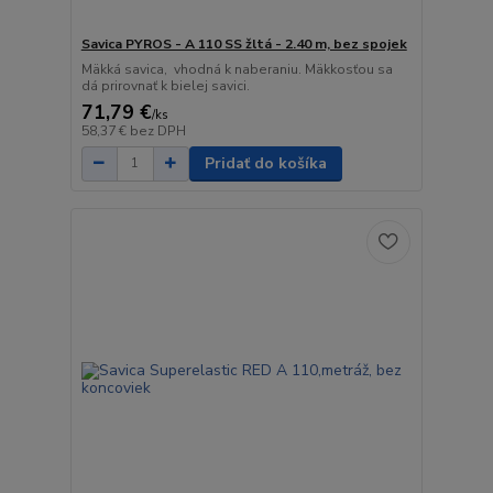
Savica PYROS - A 110 SS žltá - 2.40 m, bez spojek
Mäkká savica, vhodná k naberaniu. Mäkkosťou sa
dá prirovnať k bielej savici.
71,79 €
/
ks
58,37 €
bez DPH
Pridať do košíka