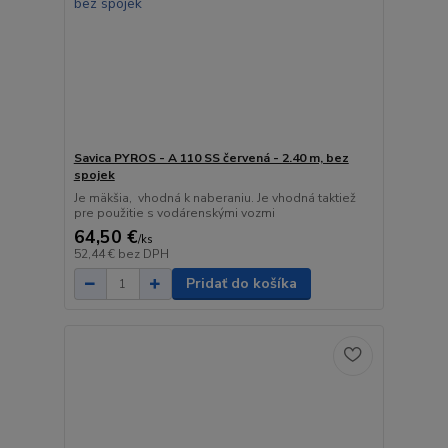
Savica PYROS - A 110 SS červená - 2.40 m, bez
spojek
Je mäkšia, vhodná k naberaniu. Je vhodná taktiež
pre použitie s vodárenskými vozmi
64,50 €
/
ks
52,44 €
bez DPH
Pridať do košíka