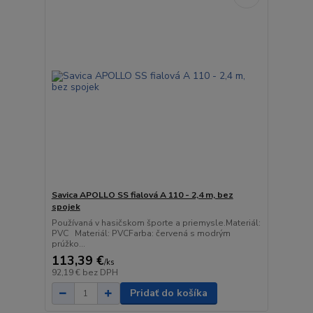
Savica APOLLO SS fialová A 110 - 2,4 m, bez
spojek
Používaná v hasičskom športe a priemysle.Materiál:
PVC Materiál: PVCFarba: červená s modrým
prúžko...
113,39 €
/
ks
92,19 €
bez DPH
Pridať do košíka