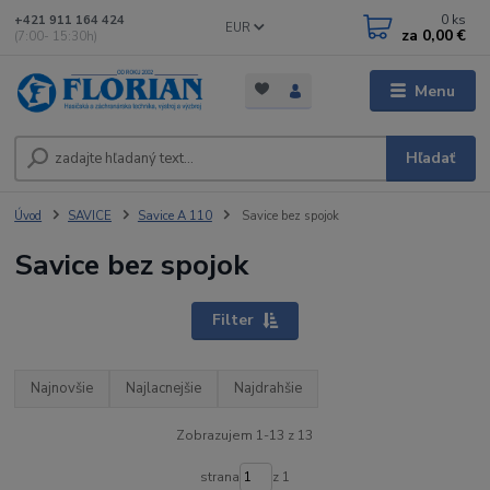
0
ks
+421 911 164 424
EUR
za
0,00 €
(7:00- 15:30h)
Menu
Hľadať
Úvod
SAVICE
Savice A 110
Savice bez spojok
Savice bez spojok
Filter
Najnovšie
Najlacnejšie
Najdrahšie
Zobrazujem 1-13 z 13
strana
z 1