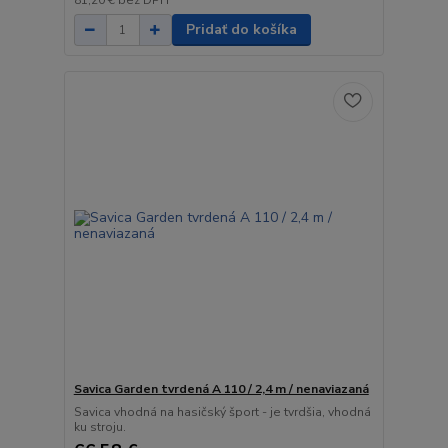
81,20 €
bez DPH
Pridať do košíka
Savica Garden tvrdená A 110 / 2,4 m / nenaviazaná
Savica vhodná na hasičský šport - je tvrdšia, vhodná
ku stroju.