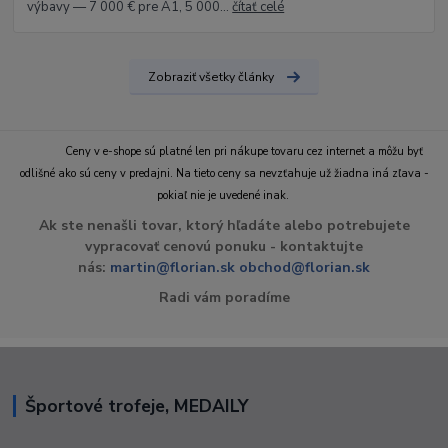
výbavy — 7 000 € pre A1, 5 000...
čítať celé
Zobraziť všetky články
Ceny v e-shope sú platné len pri nákupe tovaru cez internet a môžu byť
odlišné ako sú ceny v predajni. Na tieto ceny sa nevzťahuje už žiadna iná zľava -
pokiaľ nie je uvedené inak.
Ak ste nenašli tovar, ktorý hľadáte alebo potrebujete
vypracovať cenovú ponuku - kontaktujte
nás:
martin@florian.sk
obchod@florian.sk
Radi vám poradíme
Športové trofeje, MEDAILY