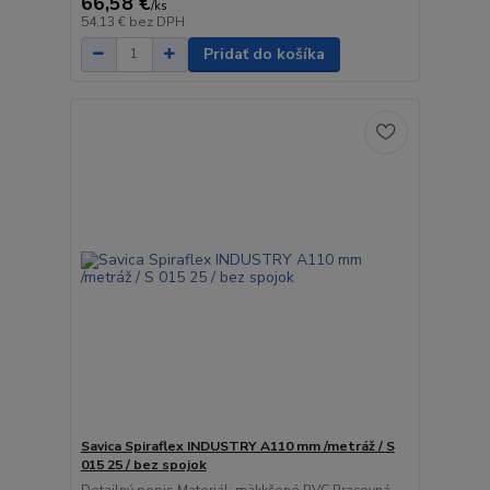
66,58 €
/
ks
54,13 €
bez DPH
Pridať do košíka
Savica Spiraflex INDUSTRY A110 mm /metráž / S
015 25 / bez spojok