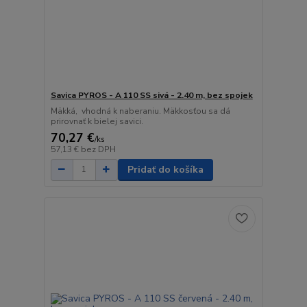
Savica PYROS - A 110 SS sivá - 2.40 m, bez spojek
Mäkká, vhodná k naberaniu. Mäkkosťou sa dá
prirovnať k bielej savici.
70,27 €
/
ks
57,13 €
bez DPH
Pridať do košíka