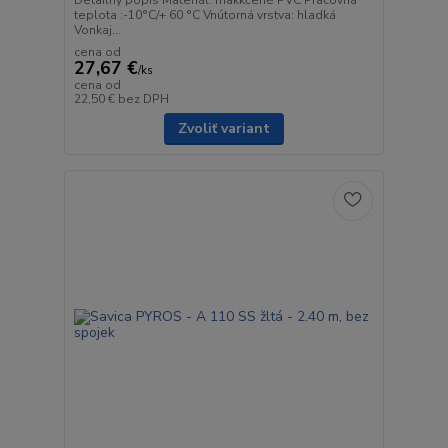
Detailný popis Materiál: mäkkčené PVC Pracovná
teplota :-10°C/+ 60 °C Vnútorná vrstva: hladká
Vonkaj...
cena od
27,67 €
/
ks
cena od
22,50 €
bez DPH
Zvoliť variant