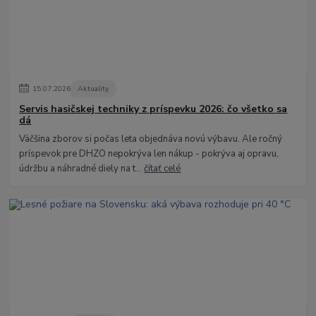
15
.
07
.
2026
Aktuality
Servis hasičskej techniky z príspevku 2026: čo všetko sa
dá
Väčšina zborov si počas leta objednáva novú výbavu. Ale ročný
príspevok pre DHZO nepokrýva len nákup - pokrýva aj opravu,
údržbu a náhradné diely na t...
čítať celé