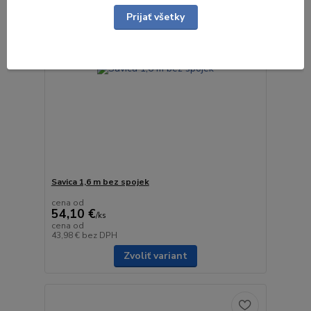
Prijať všetky
Savica 1,6 m bez spojek
cena od
54,10 €
/
ks
cena od
43,98 €
bez DPH
Zvoliť variant