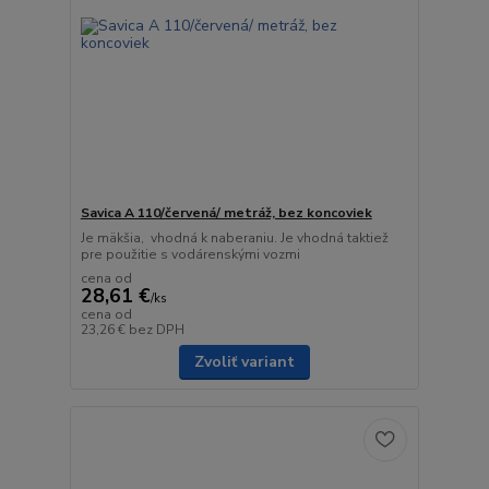
Savica A 110/červená/ metráž, bez koncoviek
Je mäkšia, vhodná k naberaniu. Je vhodná taktiež
pre použitie s vodárenskými vozmi
cena od
28,61 €
/
ks
cena od
23,26 €
bez DPH
Zvoliť variant