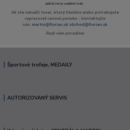
pokiaľ nie je uvedené inak.
Ak ste nenašli tovar, ktorý hľadáte alebo potrebujete
vypracovať cenovú ponuku - kontaktujte
nás:
martin@florian.sk
obchod@florian.sk
Radi vám poradíme
Športové trofeje, MEDAILY
AUTORIZOVANÝ SERVIS