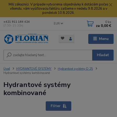
Milí zákazníci. V prípade vytvorenia objednávky k dotáciám počas
víkendu, vám vyúčtovaciu faktúru zašleme v nedeľu 9.8.2026 a v
pondelok 10.8.2026.
0
ks
+421 911 164 424
EUR
za
0,00 €
(7:00- 15:30h)
Menu
Hľadať
Úvod
HYDRANTOVÉ SYSTÉMY
Hydrantové systémy D 25
Hydrantové systémy kombinované
Hydrantové systémy
kombinované
Filter