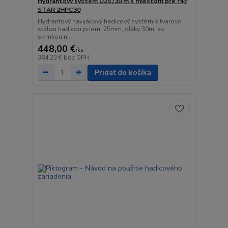
Hydrantový systém D25 /30 m s miestom pre HP/
STAR 2HPC30
Hydrantový navijákový hadicový systém s tvarovo
stálou hadicou priem. 25mm, dĺžky 30m, so
skrinkou n...
448,00 €
/
ks
364,23 €
bez DPH
Pridať do košíka