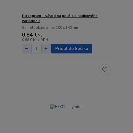
Piktogram - Návod na použitie hadicového
zariadenia
Samolepkarozmer: 100 x 140 mm
0,84 €
/
ks
0,68 €
bez DPH
Pridať do košíka