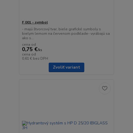
F 001 - symbol
- majú štvorcový tvar, biele grafické symboly s
bielym lemom na červenom podklade- vyrábajú sa
ako s...
cena od
0,75 €
/
ks
cena od
0,61 €
bez DPH
Zvoliť variant