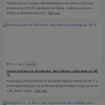
Väčšina zborov si počas leta objednáva novú výbavu. Ale ročný
príspevok pre DHZO nepokrýva len nákup - pokrýva aj opravu,
údržbu a náhradné diely na t...
čítať celé
08
.
07
.
2026
Aktuality
Lesné požiare na Slovensku: aká výbava rozhoduje pri 40
°C
Koniec júna 2026 priniesol na Slovensko teploty tesne pod 40 °C a
druhá tepelná kopula má podľa európskych meteorológov prísť už
v júli. Sucho, vietor...
čítať celé