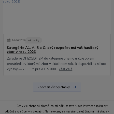
24
.
06
.
2026
Aktuality
Kategórie A1, A, B a C: aký rozpočet má váš hasičský
zbor v roku 2026
Zaradenie DHZO/DHZM do kategórie priamo určuje objem
prostriedkov, ktorý má zbor v aktuálnom roku k dispozícii na nákup
výbavy — 7 000 € pre A1, 5 000...
čítať celé
Zobraziť všetky články
Ceny v e-shope sú platné len pri nákupe tovaru cez internet a môžu byť
odlišné ako sú ceny v predajni. Na tieto ceny sa nevzťahuje už žiadna iná zľava -