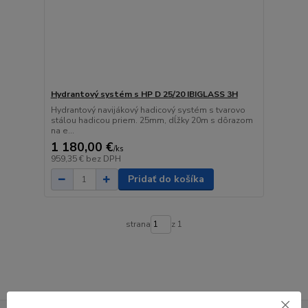
Hydrantový systém s HP D 25/20 IBIGLASS 3H
Hydrantový navijákový hadicový systém s tvarovo
stálou hadicou priem. 25mm, dĺžky 20m s dôrazom
na e...
1 180,00 €
/
ks
959,35 €
bez DPH
Pridať do košíka
strana
z 1