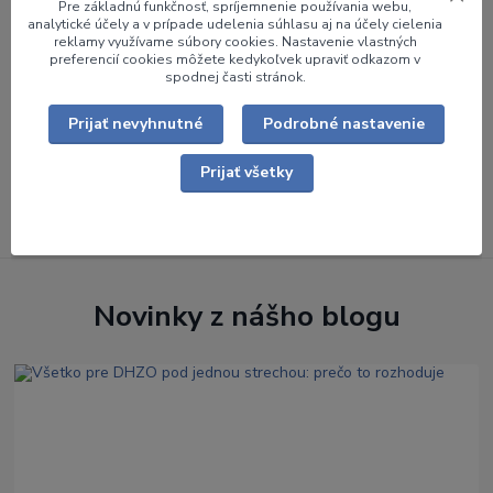
Pre základnú funkčnosť, spríjemnenie používania webu,
analytické účely a v prípade udelenia súhlasu aj na účely cielenia
reklamy využívame súbory cookies. Nastavenie vlastných
Už 24 rokov na trhu
preferencií cookies môžete kedykoľvek upraviť odkazom v
spodnej časti stránok.
Viac ako 22 000 zákazníkov
Prijať nevyhnutné
Podrobné nastavenie
Cez 7000 produktov na eshope
Prijať všetky
Autorizovaný záručný a pozáručný servis
Novinky z nášho blogu