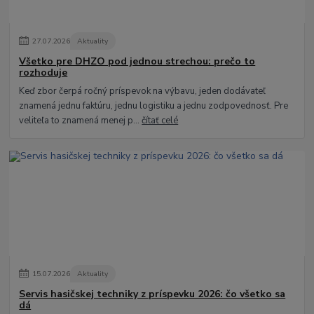
27
.
07
.
2026
Aktuality
Všetko pre DHZO pod jednou strechou: prečo to
rozhoduje
Keď zbor čerpá ročný príspevok na výbavu, jeden dodávateľ
znamená jednu faktúru, jednu logistiku a jednu zodpovednosť. Pre
veliteľa to znamená menej p...
čítať celé
15
.
07
.
2026
Aktuality
Servis hasičskej techniky z príspevku 2026: čo všetko sa
dá