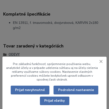
Kompletné špecifikácie
EN 13911, f. tmavomodrá, dvojvrstvová, KARVIN 2x180
g/m2
Tovar zaradený v kategóriách
ODEVY
PRILBY
Pre základnú funkčnosť, spríjemnenie používania webu,
analytické účely a v prípade udelenia súhlasu aj na účely cielenia
Kukly
reklamy využívame súbory cookies. Nastavenie vlastných
preferencií cookies môžete kedykoľvek upraviť odkazom v
Termoprádlo
spodnej časti stránok.
Iné OOPP a doplnky
Prijať nevyhnutné
Podrobné nastavenie
Termoprádlo nehorľavé
Prijať všetky