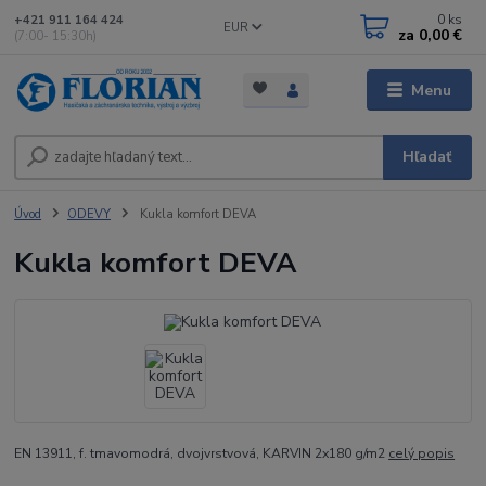
0
ks
+421 911 164 424
EUR
za
0,00 €
(7:00- 15:30h)
Menu
Hľadať
Úvod
ODEVY
Kukla komfort DEVA
Kukla komfort DEVA
EN 13911, f. tmavomodrá, dvojvrstvová, KARVIN 2x180 g/m2
celý popis