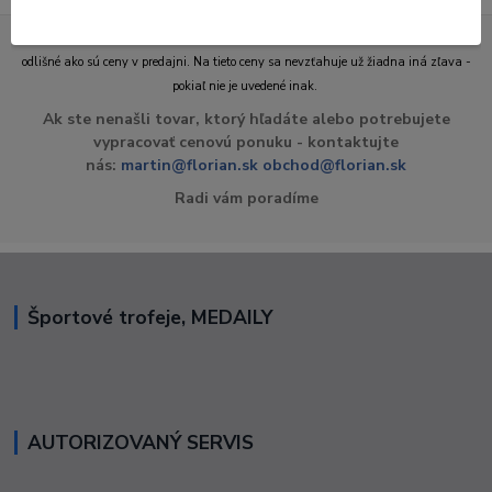
Ceny v e-shope sú platné len pri nákupe tovaru cez internet a môžu byť
odlišné ako sú ceny v predajni. Na tieto ceny sa nevzťahuje už žiadna iná zľava -
pokiaľ nie je uvedené inak.
Ak ste nenašli tovar, ktorý hľadáte alebo potrebujete
vypracovať cenovú ponuku - kontaktujte
nás:
martin@florian.sk
obchod@florian.sk
Radi vám poradíme
Športové trofeje, MEDAILY
AUTORIZOVANÝ SERVIS