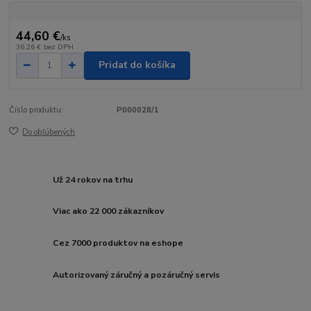
44,60 €
/
ks
36,26 €
bez DPH
Pridať do košíka
Číslo produktu:
P000028/1
Do obľúbených
Už 24 rokov na trhu
Viac ako 22 000 zákazníkov
Cez 7000 produktov na eshope
Autorizovaný záručný a pozáručný servis