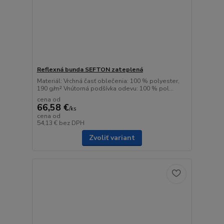
Reflexná bunda SEFTON zateplená
Materiál: Vrchná časť oblečenia: 100 % polyester,
190 g/m² Vnútorná podšívka odevu: 100 % pol...
cena od
66,58 €
/
ks
cena od
54,13 €
bez DPH
Zvoliť variant