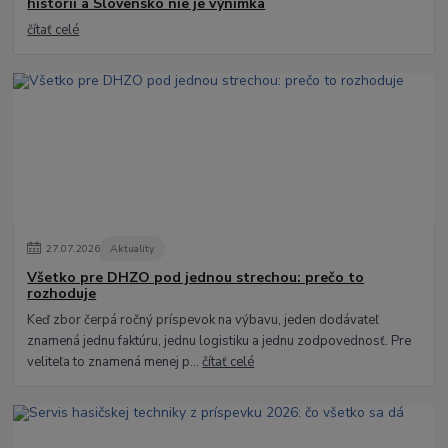
histórii a Slovensko nie je výnimka
čítať celé
27
.
07
.
2026
Aktuality
Všetko pre DHZO pod jednou strechou: prečo to
rozhoduje
Keď zbor čerpá ročný príspevok na výbavu, jeden dodávateľ
znamená jednu faktúru, jednu logistiku a jednu zodpovednosť. Pre
veliteľa to znamená menej p...
čítať celé