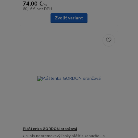
74,00 €
/
ks
60,16 €
bez DPH
Zvoliť variant
Pláštenka GORDON oranžová
• hi-vis nepremokavý ľahký plášť s kapucňou a