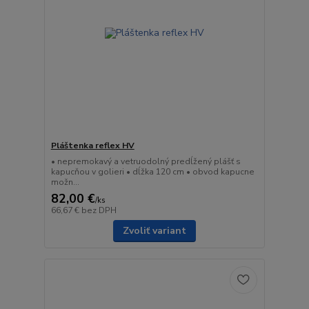
Pláštenka reflex HV
• nepremokavý a vetruodolný predĺžený plášť s
kapucňou v golieri • dĺžka 120 cm • obvod kapucne
možn...
82,00 €
/
ks
66,67 €
bez DPH
Zvoliť variant