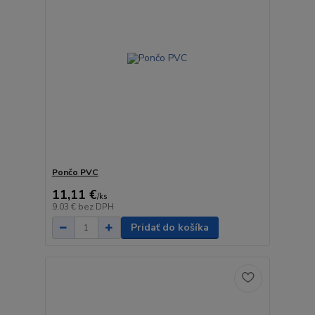
Pončo PVC
11,11 €
/
ks
9,03 €
bez DPH
Pridať do košíka