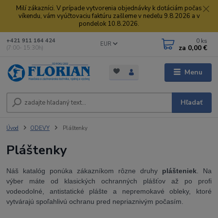
Milí zákazníci. V prípade vytvorenia objednávky k dotáciám počas
víkendu, vám vyúčtovaciu faktúru zašleme v nedeľu 9.8.2026 a v
pondelok 10.8.2026.
0
ks
+421 911 164 424
EUR
za
0,00 €
(7:00- 15:30h)
Menu
Hľadať
Úvod
ODEVY
Pláštenky
Pláštenky
Náš katalóg ponúka zákazníkom rôzne druhy
plášteniek
. Na
výber máte od klasických ochranných plášťov až po profi
vodeodolné, antistatické plášte a nepremokavé obleky, ktoré
vytvárajú spoľahlivú ochranu pred nepriaznivým počasím.