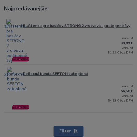
Najpredávanejšie
1.
Pláštenka pre hasičov STRONG 2 vrstvová- podlepené švy
cena od
99,99 €
cena od
81,29 € bez DPH
TOP produkt
2.
Reflexná bunda SEFTON zateplená
cena od
66,58 €
cena od
54,13 € bez DPH
TOP produkt
Filter