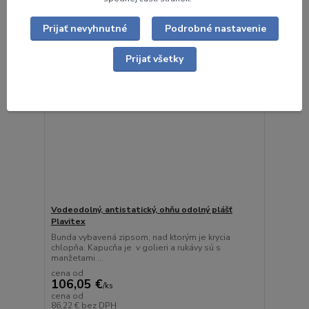
Prijať nevyhnutné
Podrobné nastavenie
Prijať všetky
Vodeodolný, antistatický, ohňu odolný plášť
Plavitex
Bunda vybavená zipsom, nad ktorým je krycia
chlopňa. Kapucňa je v golieri a rukávy sú s
manžetami ...
cena od
106,05 €
/
ks
cena od
86,22 €
bez DPH