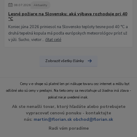
08
.
07
.
2026
Aktuality
Lesné požiare na Slovensku: aká výbava rozhoduje pri 40
°C
Koniec júna 2026 priniesol na Slovensko teploty tesne pod 40 °C a
druhá tepelná kopula má podľa európskych meteorológov prísť už
v júli. Sucho, vietor...
čítať celé
Zobraziť všetky články
Ceny v e-shope sú platné len pri nákupe tovaru cez internet a môžu byť
odlišné ako sú ceny v predajni. Na tieto ceny sa nevzťahuje už žiadna iná zľava -
pokiaľ nie je uvedené inak.
Ak ste nenašli tovar, ktorý hľadáte alebo potrebujete
vypracovať cenovú ponuku - kontaktujte
nás:
martin@florian.sk
obchod@florian.sk
Radi vám poradíme