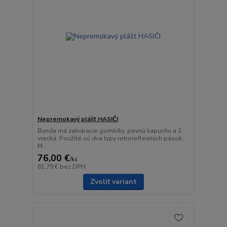
Nepremokavý plášť HASIČI
Bunda má zatváracie gombíky, pevnú kapucňu a 2
vrecká. Použité sú dva typy retroreflexných pások.
M...
76,00 €
/
ks
61,79 €
bez DPH
Zvoliť variant