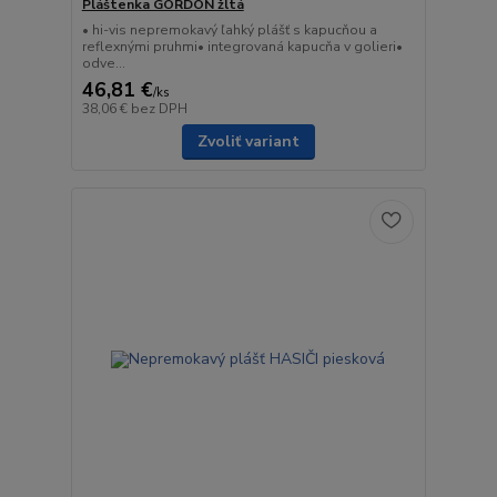
Pláštenka GORDON žltá
• hi-vis nepremokavý ľahký plášť s kapucňou a
reflexnými pruhmi• integrovaná kapucňa v golieri•
odve...
46,81 €
/
ks
38,06 €
bez DPH
Zvoliť variant