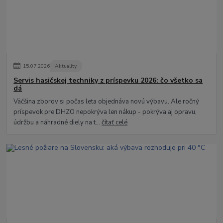
15
.
07
.
2026
Aktuality
Servis hasičskej techniky z príspevku 2026: čo všetko sa
dá
Väčšina zborov si počas leta objednáva novú výbavu. Ale ročný
príspevok pre DHZO nepokrýva len nákup - pokrýva aj opravu,
údržbu a náhradné diely na t...
čítať celé