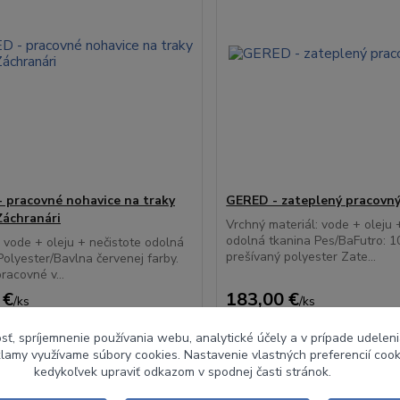
 pracovné nohavice na traky
GERED - zateplený pracovn
Záchranári
Vrchný materiál: vode + oleju 
odolná tkanina Pes/BaFutro: 
: vode + oleju + nečistote odolná
prešívaný polyester Zate...
Polyester/Bavlna červenej farby.
acovné v...
 €
183,00 €
/
ks
/
ks
bez DPH
148,78 €
bez DPH
sť, spríjemnenie používania webu, analytické účely a v prípade udeleni
Zvoliť variant
Zvoliť variant
eklamy využívame súbory cookies. Nastavenie vlastných preferencií coo
kedykoľvek upraviť odkazom v spodnej časti stránok.