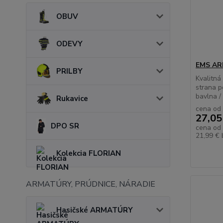
OBUV
ODEVY
EMS ARE
PRILBY
Kvalitná
strana p
bavlna /
Rukavice
cena od
27,05
DPO SR
cena od
21,99 €
Kolekcia FLORIAN
ARMATÚRY, PRÚDNICE, NÁRADIE
Hasičské ARMATÚRY