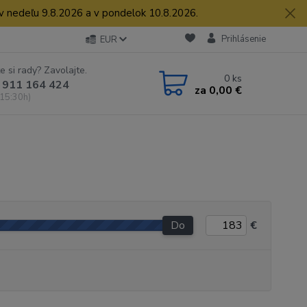
 v nedeľu 9.8.2026 a v pondelok 10.8.2026.
Prihlásenie
EUR
e si rady? Zavolajte.
0
ks
 911 164 424
za
0,00 €
 15:30h)
Do
€