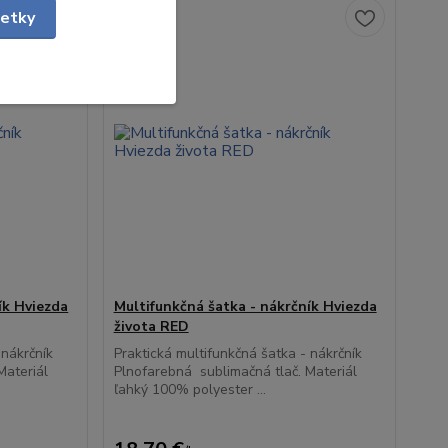
Novinka
šetky
ík Hviezda
Multifunkčná šatka - nákrčník Hviezda
života RED
 nákrčník
Praktická multifunkčná šatka - nákrčník
Materiál
Plnofarebná sublimačná tlač. Materiál
ľahký 100% polyester ...