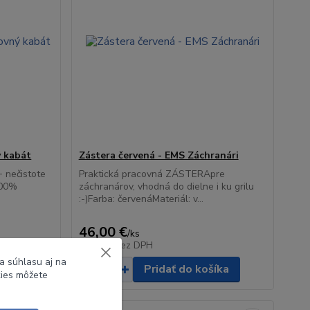
ý kabát
Zástera červená - EMS Záchranári
+ nečistote
Praktická pracovná ZÁSTERApre
100%
záchranárov, vhodná do dielne i ku grilu
:-)Farba: červenáMateriál: v...
46,00 €
/
ks
37,40 €
bez DPH
a súhlasu aj na
Pridať do košíka
kies môžete