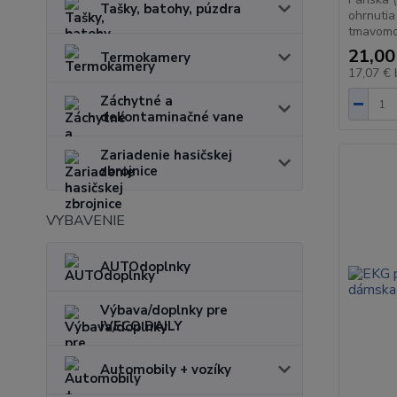
Tašky, batohy, púzdra
ohrnutia
tmavomod
21,00
Termokamery
17,07 €
Záchytné a
dekontaminačné vane
Zariadenie hasičskej
zbrojnice
VYBAVENIE
AUTOdoplnky
Výbava/doplnky pre
IVECO DAILY
Automobily + vozíky