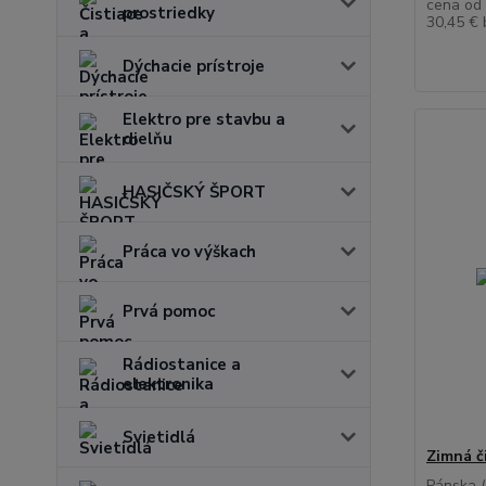
cena od
prostriedky
30,45 €
Dýchacie prístroje
Elektro pre stavbu a
dielňu
HASIČSKÝ ŠPORT
Práca vo výškach
Prvá pomoc
Rádiostanice a
elektronika
Svietidlá
Zimná č
Pánska (