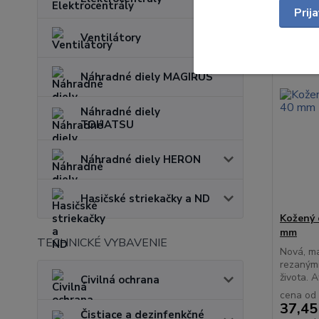
Prij
Ventilátory
Náhradné diely MAGIRUS
Náhradné diely
TOHATSU
Náhradné diely HERON
Hasičské striekačky a ND
Kožený 
mm
TECHNICKÉ VYBAVENIE
Nová, ma
rezanými
života. A
Civilná ochrana
cena od
37,45
Čistiace a dezinfenkčné