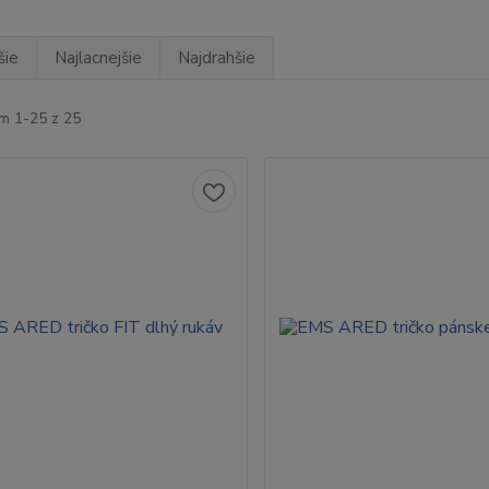
šie
Najlacnejšie
Najdrahšie
m 1-25 z 25