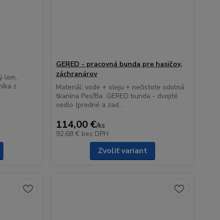
GERED - pracovná bunda pre hasičov,
záchranárov
ý lem,
níka z
Materiál: vode + oleju + nečistote odolná
tkanina Pes/Ba GERED bunda - dvojité
sedlo (predné a zad...
114,00 €
/
ks
92,68 €
bez DPH
Zvoliť variant