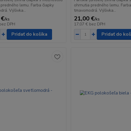
 predného lemu. Farba čiapky
ohrnutia predného lemu. Farba
rá. Výšivka...
tmavomodrá. Výšivka...
 €
21,00 €
/
ks
/
ks
bez DPH
17,07 €
bez DPH
Pridať do košíka
Pridať do koš