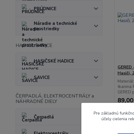
PRÚDNICE
Náradie a technické
prostriedky
HADICE, SAVICE
HASIČSKÉ HADICE
GERED -
Hasiči, 
SAVICE
Materiál
tkanina 
GERED pr
ČERPADLÁ, ELEKTROCENTRÁLY a
89,00
NÁHRADNÉ DIELY
72,36 €
Pre základnú funkčno
Čerpadlá
účely cielenia r
Elektrocentrály