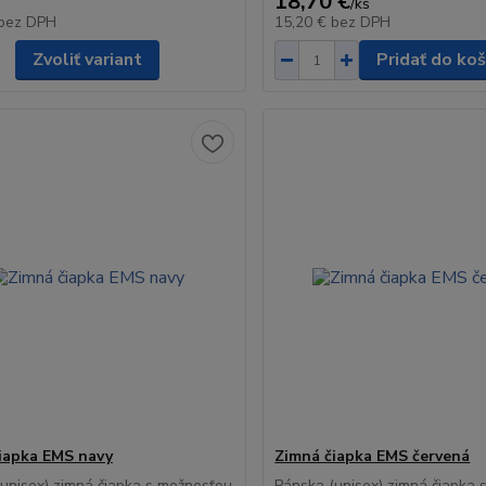
18,70 €
/
ks
bez DPH
15,20 €
bez DPH
Zvoliť variant
Pridať do koš
iapka EMS navy
Zimná čiapka EMS červená
unisex) zimná čiapka s možnosťou
Pánska (unisex) zimná čiapka