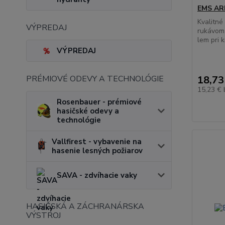
EMS ARE
Kvalitné
VÝPREDAJ
rukávom
lem pri k
VÝPREDAJ
PRÉMIOVÉ ODEVY A TECHNOLÓGIE
18,73
15,23 €
Rosenbauer - prémiové
hasičské odevy a
technológie
Vallfirest - vybavenie na
hasenie lesných požiarov
SAVA - zdvíhacie vaky
HASIČSKÁ A ZÁCHRANÁRSKA
VÝSTROJ