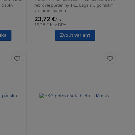
 čiapky
rebrovej pleteniny 1x1. Léga s 3 gombíkmi
vo farbe materiá...
23,72 €
/
ks
19,28 €
bez DPH
íka
Zvoliť variant