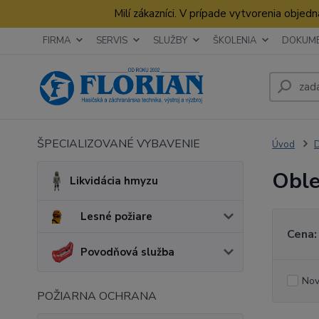
Milí zákazníci. V prípade vytvorenia obje
FIRMA
SERVIS
SLUŽBY
ŠKOLENIA
DOKUM
ŠPECIALIZOVANÉ VYBAVENIE
Úvod
D
Oble
Likvidácia hmyzu
Lesné požiare
Cena:
Povodňová služba
Nov
POŽIARNA OCHRANA