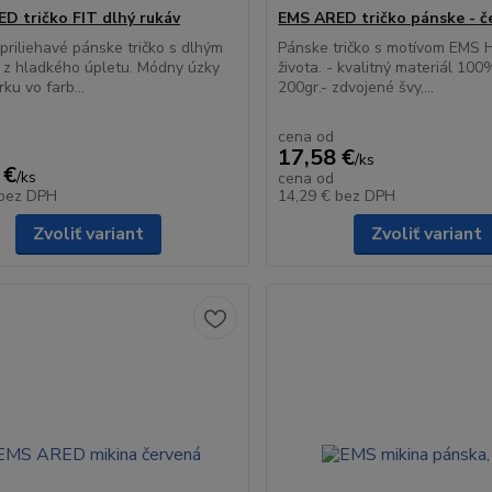
D tričko FIT dlhý rukáv
EMS ARED tričko pánske - č
 priliehavé pánske tričko s dlhým
Pánske tričko s motívom EMS 
 z hladkého úpletu. Módny úzky
života. - kvalitný materiál 100
rku vo farb...
200gr.- zdvojené švy,...
cena od
17,58 €
/
ks
 €
/
ks
cena od
bez DPH
14,29 €
bez DPH
Zvoliť variant
Zvoliť variant