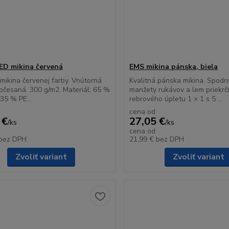
D mikina červená
EMS mikina pánska, biela
 mikina červenej farby. Vnútorná
Kvalitná pánska mikina. Spodn
očesaná. 300 g/m2. Materiál: 65 %
manžety rukávov a lem priekrč
 35 % PE...
rebrového úpletu 1 × 1 s 5 ...
cena od
 €
27,05 €
/
ks
/
ks
cena od
bez DPH
21,99 €
bez DPH
Zvoliť variant
Zvoliť variant