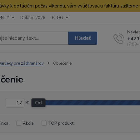
dnávky k dotáciám počas víkendu, vám vyúčtovaciu faktúru zašleme
ENTY
Dotácie 2026
BLOG
Neviet
Hľadať
+421
(7:00-
arčeky pre záchranárov
Oblečenie
čenie
€
Od
inka
Akcia
TOP produkt