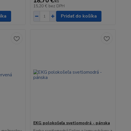
18,70 €
/
ks
15,20 €
bez DPH
íka
Pridať do košíka
EKG polokošeľa svetlomodrá - pánska
 s možnosťou
Farba svetlomodrá.Golier a lemy rukávov z