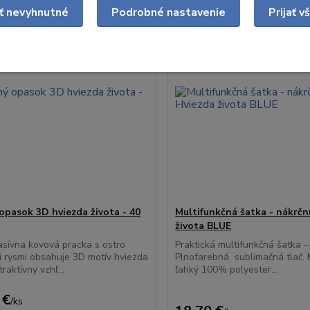
Novinka
ať nevyhnutné
Podrobné nastavenie
Prijať v
opasok 3D hviezda života - 40
Multifunkčná šatka - nákrčn
života BLUE
sívna kovová pracka s ostro
Praktická multifunkčná šatka -
 rysmi obsahuje 3D motív hviezda
Plnofarebná sublimačná tlač. 
traktívny vzhľ...
ľahký 100% polyester...
 €
/
ks