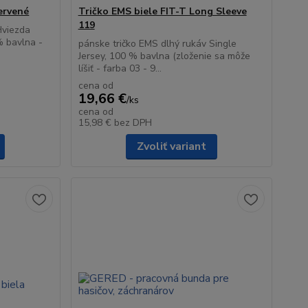
ervené
Tričko EMS biele FIT-T Long Sleeve
119
Hviezda
% bavlna -
pánske tričko EMS dlhý rukáv Single
Jersey, 100 % bavlna (zloženie sa môže
líšiť - farba 03 - 9...
cena od
19,66 €
/
ks
cena od
15,98 €
bez DPH
Zvoliť variant