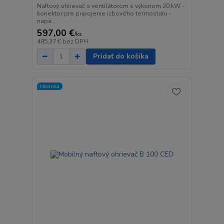
Naftový ohrievač s ventilátorom s výkonom 20 kW -
konektor pre pripojenie izbového termostatu -
napä...
597,00 €
/
ks
485,37 €
bez DPH
Pridať do košíka
Novinka