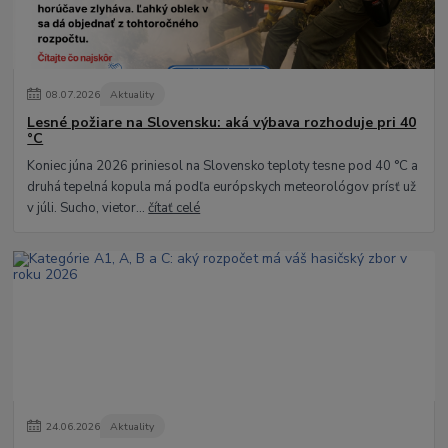
08
.
07
.
2026
Aktuality
Lesné požiare na Slovensku: aká výbava rozhoduje pri 40
°C
Koniec júna 2026 priniesol na Slovensko teploty tesne pod 40 °C a
druhá tepelná kopula má podľa európskych meteorológov prísť už
v júli. Sucho, vietor...
čítať celé
24
.
06
.
2026
Aktuality