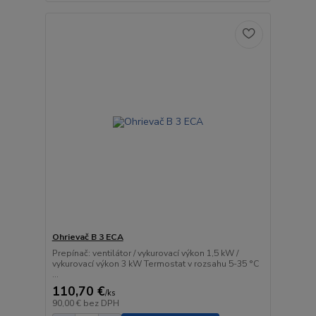
Ohrievač B 3 ECA
Prepínač: ventilátor / vykurovací výkon 1,5 kW /
vykurovací výkon 3 kW Termostat v rozsahu 5-35 °C
...
110,70 €
/
ks
90,00 €
bez DPH