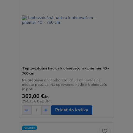
Teplovzdušná hadica k ohrievačom - priemer 40 -
760 cm
Na prepravu ohriateho vzduchu z ohrievača na
miesto použitia. Na upevnenie hadice k ohrievaču
je pot...
362,00 €
/
ks
294,31 €
bez DPH
Pridať do košíka
Novinka