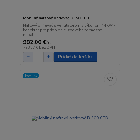
Mobilný naftový ohrievač B 150 CED
Naftový ohrievač s ventilátorom s výkonom 44 kW -
konektor pre pripojenie izbového termostatu,
napät...
982,00 €
/
ks
798,37 €
bez DPH
Pridať do košíka
Novinka