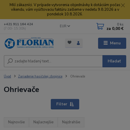
Milí zákazníci. V prípade vytvorenia objednávky k dotáciám počas
víkendu, vám vyúčtovaciu faktúru zašleme v nedeľu 9.8.2026 a v
pondelok 10.8.2026.
0
ks
+421 911 164 424
EUR
za
0,00 €
(7:00- 15:30h)
Menu
Hľadať
Úvod
Zariadenie hasičskej zbrojnice
Ohrievače
Ohrievače
Filter
Najnovšie
Najlacnejšie
Najdrahšie