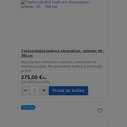
Teplovzdušná hadica k ohrievačom - priemer 30 -
760 cm
Na prepravu ohriateho vzduchu z ohrievača na
miesto použitia. Na upevnenie hadice k ohrievaču
je pot...
275,00 €
/
ks
223,58 €
bez DPH
Pridať do košíka
Novinka