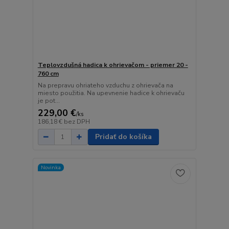
Teplovzdušná hadica k ohrievačom - priemer 20 -
760 cm
Na prepravu ohriateho vzduchu z ohrievača na
miesto použitia. Na upevnenie hadice k ohrievaču
je pot...
229,00 €
/
ks
186,18 €
bez DPH
Pridať do košíka
Novinka