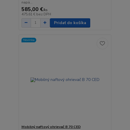
napä...
585,00 €
/
ks
475,61 €
bez DPH
Pridať do košíka
Novinka
Mobilný naftový ohrievač B 70 CED