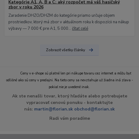
Kategórie A1, A, B a C: aký rozpočet má váš hasičský
zbor v roku 2026
Zaradenie DHZO/DHZM do kategórie priamo určuje objem
prostriedkov, ktorý má zbor v aktuálnom roku k dispozícii na nákup
výbavy — 7 000 € pre A1, 5 000...
čítať celé
Zobraziť všetky články
Ceny v e-shope sú platné len pri nákupe tovaru cez internet a môžu byť
odlišné ako sú ceny v predajni. Na tieto ceny sa nevzťahuje už žiadna iná zľava -
pokiaľ nie je uvedené inak.
Ak ste nenašli tovar, ktorý hľadáte alebo potrebujete
vypracovať cenovú ponuku - kontaktujte
nás:
martin@florian.sk
obchod@florian.sk
Radi vám poradíme