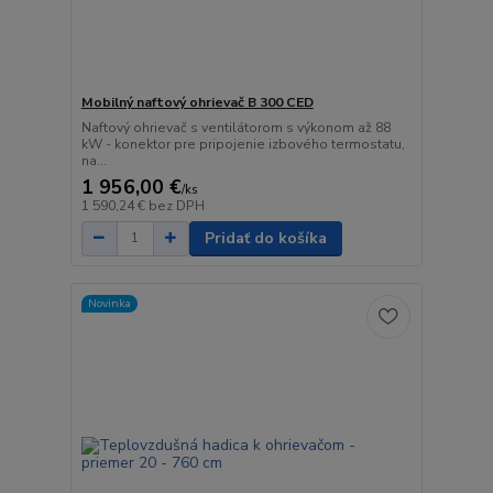
Mobilný naftový ohrievač B 300 CED
Naftový ohrievač s ventilátorom s výkonom až 88
kW - konektor pre pripojenie izbového termostatu,
na...
1 956,00 €
/
ks
1 590,24 €
bez DPH
Pridať do košíka
Novinka