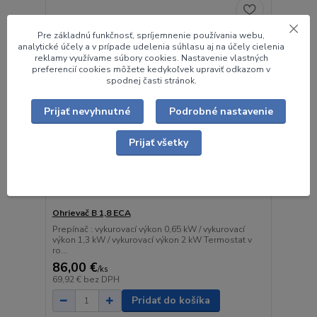
Pre základnú funkčnosť, spríjemnenie používania webu,
analytické účely a v prípade udelenia súhlasu aj na účely cielenia
reklamy využívame súbory cookies. Nastavenie vlastných
preferencií cookies môžete kedykoľvek upraviť odkazom v
spodnej časti stránok.
Prijať nevyhnutné
Podrobné nastavenie
Prijať všetky
Ohrievač B 1,8 ECA
Prepínač : vykurovací výkon 0,65 kW / vykurovací
výkon 1,3 kW / vykurovací výkon 2 kW Termostat v
ro...
86,00 €
/
ks
69,92 €
bez DPH
Pridať do košíka