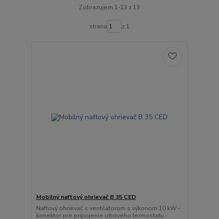
Zobrazujem 1-13 z 13
strana
z 1
Mobilný naftový ohrievač B 35 CED
Naftový ohrievač s ventilátorom s výkonom 10 kW -
konektor pre pripojenie izbového termostatu -