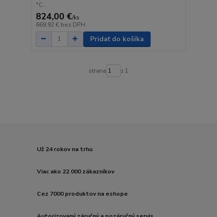
°C...
824,00 €
/
ks
669,92 €
bez DPH
Pridať do košíka
strana
z 1
Už 24 rokov na trhu
Viac ako 22 000 zákazníkov
Cez 7000 produktov na eshope
Autorizovaný záručný a pozáručný servis