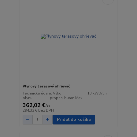
Plynový terasový ohrievač
Technické údaje: Výkon: 13 kWDruh
plynu: propan-butan Max....
362,02 €
/
ks
294,33 €
bez DPH
Pridať do košíka