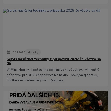
15
.
07
.
2026
Aktuality
Servis hasičskej techniky z príspevku 2026: čo všetko sa
dá
Väčšina zborov si počas leta objednáva novú výbavu. Ale ročný
príspevok pre DHZO nepokrýva len nákup - pokrýva aj opravu,
údržbu a náhradné diely na t...
čítať celé