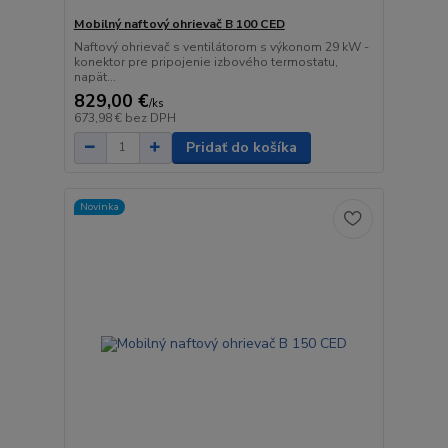
Mobilný naftový ohrievač B 100 CED
Naftový ohrievač s ventilátorom s výkonom 29 kW -
konektor pre pripojenie izbového termostatu,
napät...
829,00 €
/
ks
673,98 €
bez DPH
Pridať do košíka
Novinka