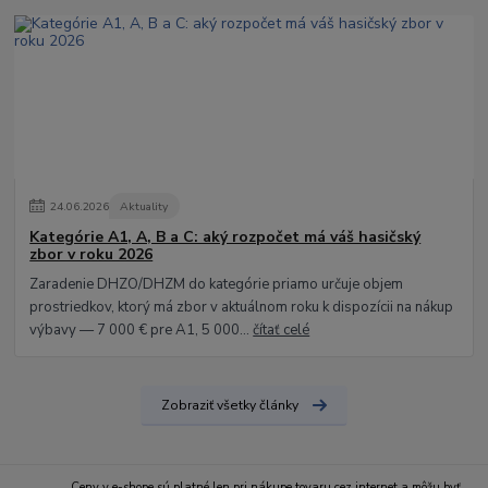
24
.
06
.
2026
Aktuality
Kategórie A1, A, B a C: aký rozpočet má váš hasičský
zbor v roku 2026
Zaradenie DHZO/DHZM do kategórie priamo určuje objem
prostriedkov, ktorý má zbor v aktuálnom roku k dispozícii na nákup
výbavy — 7 000 € pre A1, 5 000...
čítať celé
Zobraziť všetky články
Ceny v e-shope sú platné len pri nákupe tovaru cez internet a môžu byť