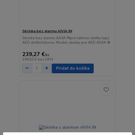
Skrinka bez alarmu AIVIA IN
Skrinka bez alarmu AIVIA INpre takmer všetky typy
AED defibrilátorov. Model skrinky pre AED AIVIA ®
...
239,27 €
/
ks
194,53 €
bez DPH
Pridať do košíka