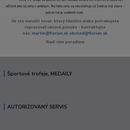
odlišné ako sú ceny v predajni. Na tieto ceny sa nevzťahuje už žiadna iná zľava -
pokiaľ nie je uvedené inak.
Ak ste nenašli tovar, ktorý hľadáte alebo potrebujete
vypracovať cenovú ponuku - kontaktujte
nás:
martin@florian.sk
obchod@florian.sk
Radi vám poradíme
Športové trofeje, MEDAILY
AUTORIZOVANÝ SERVIS