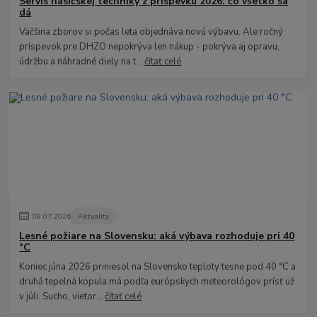
Servis hasičskej techniky z príspevku 2026: čo všetko sa
dá
Väčšina zborov si počas leta objednáva novú výbavu. Ale ročný
príspevok pre DHZO nepokrýva len nákup - pokrýva aj opravu,
údržbu a náhradné diely na t...
čítať celé
08
.
07
.
2026
Aktuality
Lesné požiare na Slovensku: aká výbava rozhoduje pri 40
°C
Koniec júna 2026 priniesol na Slovensko teploty tesne pod 40 °C a
druhá tepelná kopula má podľa európskych meteorológov prísť už
v júli. Sucho, vietor...
čítať celé