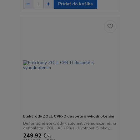
Pridať do košíka
Elektródy ZOLL CPR-D dospelé s vyhodnotením
Defibrilačné elektródy k automatickému externému
defibrilátoru ZOLL AED Plus - životnosť: 5 rokov,...
249,92 €
/
ks