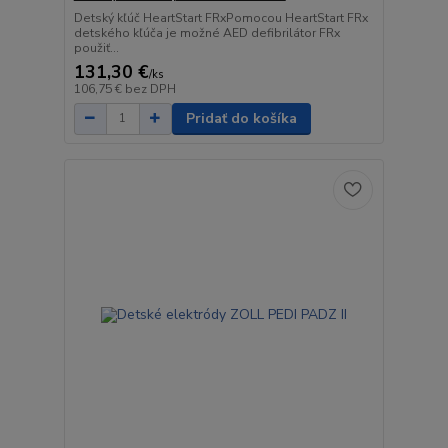
Detský kľúč HeartStart FRxPomocou HeartStart FRx
detského kľúča je možné AED defibrilátor FRx
použiť...
131,30 €
/
ks
106,75 €
bez DPH
Pridať do košíka