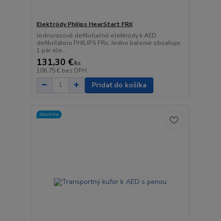
Elektródy Philips HearStart FRX
Jednorazové defibrilačné elektródy k AED
defibrilátoru PHILIPS FRx. Jedno balenie obsahuje
1 pár ele...
131,30 €
/
ks
106,75 €
bez DPH
Pridať do košíka
Novinka