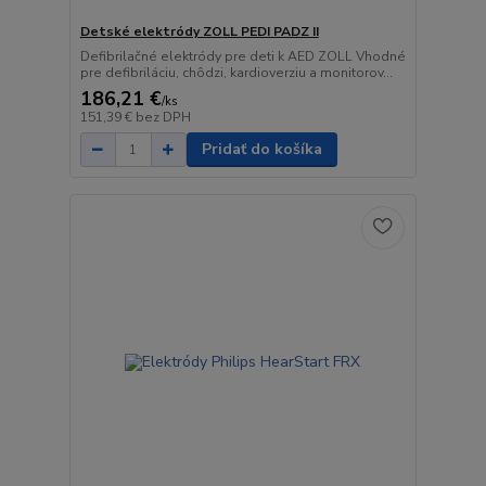
Detské elektródy ZOLL PEDI PADZ II
Defibrilačné elektródy pre deti k AED ZOLL Vhodné
pre defibriláciu, chôdzi, kardioverziu a monitorov...
186,21 €
/
ks
151,39 €
bez DPH
Pridať do košíka