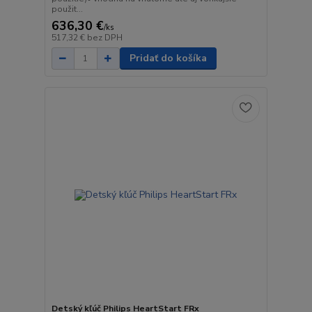
použit...
636,30 €
/
ks
517,32 €
bez DPH
Pridať do košíka
Detský kľúč Philips HeartStart FRx