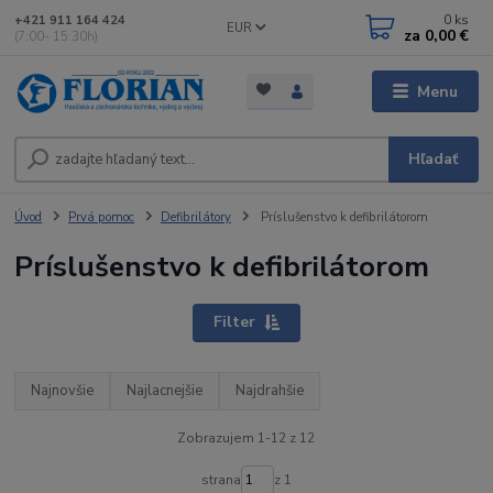
0
ks
+421 911 164 424
EUR
za
0,00 €
(7:00- 15:30h)
Menu
Hľadať
Úvod
Prvá pomoc
Defibrilátory
Príslušenstvo k defibrilátorom
Príslušenstvo k defibrilátorom
Filter
Najnovšie
Najlacnejšie
Najdrahšie
Zobrazujem 1-12 z 12
strana
z 1