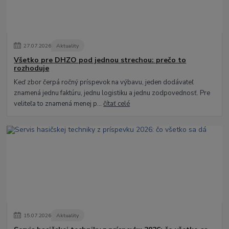
27
.
07
.
2026
Aktuality
Všetko pre DHZO pod jednou strechou: prečo to
rozhoduje
Keď zbor čerpá ročný príspevok na výbavu, jeden dodávateľ
znamená jednu faktúru, jednu logistiku a jednu zodpovednosť. Pre
veliteľa to znamená menej p...
čítať celé
15
.
07
.
2026
Aktuality