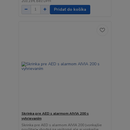
203,19 €
bez DPH
Pridať do košíka
Skrinka pre AED s alarmom AIVIA 200 s
vyhrievaním
Skrinka pre AED s alarmom AIVIA 200 (vonkajšie
použitie)• vhodná na vnútorné ale aj vonkajšie