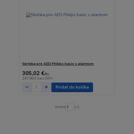
Skrinka pre AED Philips basic s alarmom
305,02 €
/
ks
247,98 €
bez DPH
Pridať do košíka
strana
z 1