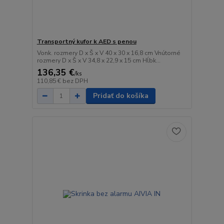
Transportný kufor k AED s penou
Vonk. rozmery D x Š x V 40 x 30 x 16,8 cm Vnútorné
rozmery D x Š x V 34,8 x 22,9 x 15 cm Hĺbk...
136,35 €
/
ks
110,85 €
bez DPH
Pridať do košíka