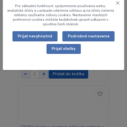
Pre základnú funkčnosť, spríjemnenie používania webu,
analytické účely a v prípade udelenia súhlasu aj na účely cielenia
reklamy využívame súbory cookies. Nastavenie vlastných
preferencií cookies môžete kedykoľvek upraviť odkazom v
spodnej časti stránok.
Prijať nevyhnutné
Podrobné nastavenie
Skrinka s alarmom AIVIA IN
Skrinka s alarmom AIVIA INpre takmer všetky typy
Prijať všetky
AED defibrilátorov. Model skrinky pre AED AIVIA ®
I...
253,83 €
/
ks
206,37 €
bez DPH
Pridať do košíka