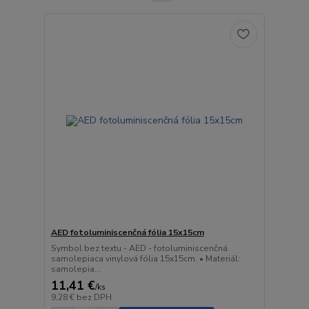
AED fotoluminiscenčná fólia 15x15cm
Symbol bez textu - AED - fotoluminiscenčná
samolepiaca vinylová fólia 15x15cm. • Materiál:
samolepia...
11,41 €
/
ks
9,28 €
bez DPH