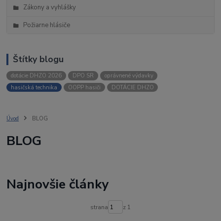
Zákony a vyhlášky
Požiarne hlásiče
Štítky blogu
dotácie DHZO 2026
DPO SR
oprávnené výdavky
hasičská technika
OOPP hasiči
DOTÁCIE DHZO
Úvod
BLOG
BLOG
Najnovšie články
strana
z 1