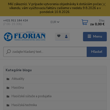
Milí zákazníci. V prípade vytvorenia objednávky k dotáciám počas
víkendu, vám vyúčtovaciu faktúru zašleme v nedeľu 9.8.2026 a v
pondelok 10.8.2026.
0
ks
+421 911 164 424
EUR
za
0,00 €
(7:00- 15:30h)
Menu
Hľadať
Kategórie blogu
Aktuality
Hasičina
Hasičské súťaže a podujatia
Hasičská technika