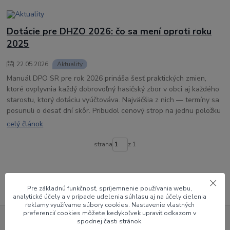
Dotácie pre DHZO 2026: čo sa mení oproti roku
2025
22
.
05
.
2026
Aktuality
Manuál DPO SR pre rok 2026 prináša šesť praktických zmien,
ktoré ovplyvnia každý dobrovoľný hasičský zbor v obci aj každého
starostu, ktorý dotáciu vyúčtováva. Najväčšia z nich — termíny sa
posunuli o desať dní skôr. Pribudol cenový strop na jednu položku
celý článok
strana
z 1
Pre základnú funkčnosť, spríjemnenie používania webu,
analytické účely a v prípade udelenia súhlasu aj na účely cielenia
reklamy využívame súbory cookies. Nastavenie vlastných
preferencií cookies môžete kedykoľvek upraviť odkazom v
Ceny v e-shope sú platné len pri nákupe tovaru cez internet a môžu byť
spodnej časti stránok.
odlišné ako sú ceny v predajni. Na tieto ceny sa nevzťahuje už žiadna iná zľava -