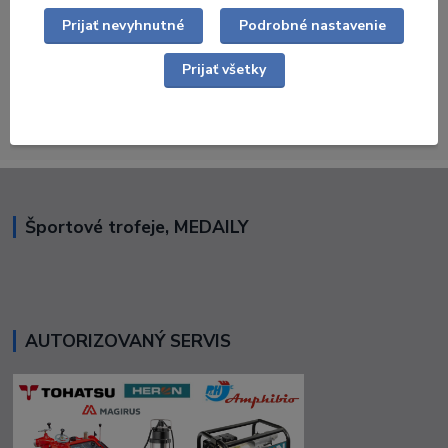
pokiaľ nie je uvedené inak.
Prijať nevyhnutné
Podrobné nastavenie
Ak ste nenašli tovar, ktorý hľadáte alebo potrebujete
vypracovať cenovú ponuku - kontaktujte
Prijať všetky
nás:
martin@florian.sk
obchod@florian.sk
Radi vám poradíme
Športové trofeje, MEDAILY
AUTORIZOVANÝ SERVIS