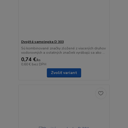
Dvojitá samolepka D 303
Sú kombinované značky zložené z viacerých druhov
vodorovných a ostatných značiek vyrábajú sa ako ...
0,74 €
/
ks
0,60 €
bez DPH
Zvoliť variant