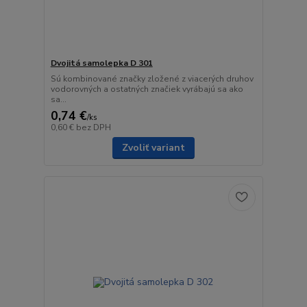
Dvojitá samolepka D 301
Sú kombinované značky zložené z viacerých druhov
vodorovných a ostatných značiek vyrábajú sa ako
sa...
0,74 €
/
ks
0,60 €
bez DPH
Zvoliť variant