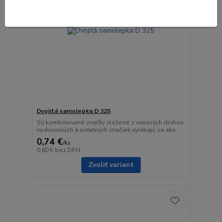
Dvojitá samolepka D 325
Sú kombinované značky zložené z viacerých druhov
vodorovných a ostatných značiek vyrábajú sa ako ...
0,74 €
/
ks
0,60 €
bez DPH
Zvoliť variant