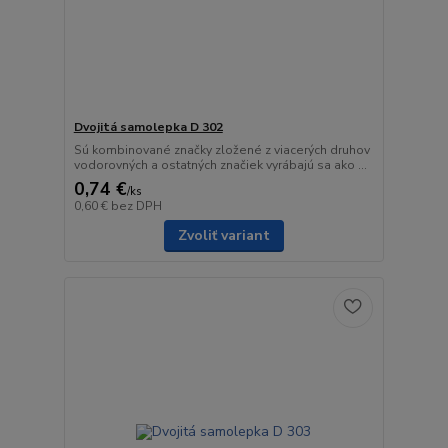
Dvojitá samolepka D 302
Sú kombinované značky zložené z viacerých druhov
vodorovných a ostatných značiek vyrábajú sa ako ...
0,74 €
/
ks
0,60 €
bez DPH
Zvoliť variant