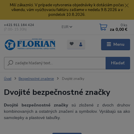
Milí zákazníci. V prípade vytvorenia objednávky k dotáciám počas
víkendu, vám vyúčtovaciu faktúru zašleme v nedeľu 9.8.2026 a v
pondelok 10.8.2026.
0
ks
+421 911 164 424
EUR
za
0,00 €
(7:00- 15:30h)
Menu
Hľadať
Úvod
Bezpečnostné značenie
Dvojité značky
Dvojité bezpečnostné značky
Dvojité bezpečnostné značky
sú zložené z dvoch druhov
kombinovaných a ostatných značení a symbolov. Vyrábajú sa ako
samolepky a plastové tabuľky.