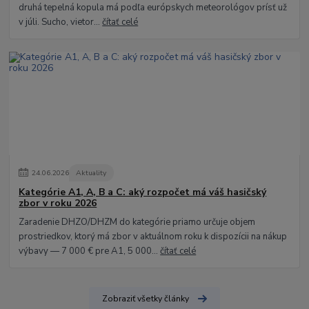
druhá tepelná kopula má podľa európskych meteorológov prísť už
v júli. Sucho, vietor...
čítať celé
24
.
06
.
2026
Aktuality
Kategórie A1, A, B a C: aký rozpočet má váš hasičský
zbor v roku 2026
Zaradenie DHZO/DHZM do kategórie priamo určuje objem
prostriedkov, ktorý má zbor v aktuálnom roku k dispozícii na nákup
výbavy — 7 000 € pre A1, 5 000...
čítať celé
Zobraziť všetky články