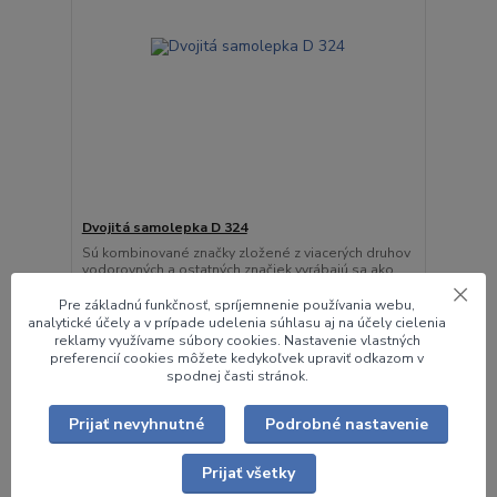
Dvojitá samolepka D 324
Sú kombinované značky zložené z viacerých druhov
vodorovných a ostatných značiek vyrábajú sa ako ...
0,74 €
/
ks
Pre základnú funkčnosť, spríjemnenie používania webu,
0,60 €
bez DPH
analytické účely a v prípade udelenia súhlasu aj na účely cielenia
reklamy využívame súbory cookies. Nastavenie vlastných
Zvoliť variant
preferencií cookies môžete kedykoľvek upraviť odkazom v
spodnej časti stránok.
Prijať nevyhnutné
Podrobné nastavenie
Prijať všetky