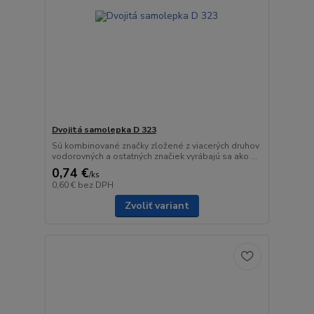
Dvojitá samolepka D 323
Sú kombinované značky zložené z viacerých druhov
vodorovných a ostatných značiek vyrábajú sa ako ...
0,74 €
/
ks
0,60 €
bez DPH
Zvoliť variant