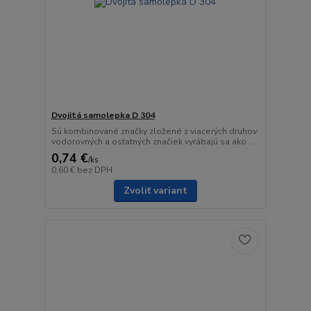
Dvojitá samolepka D 304
Sú kombinované značky zložené z viacerých druhov
vodorovných a ostatných značiek vyrábajú sa ako ...
0,74 €
/
ks
0,60 €
bez DPH
Zvoliť variant