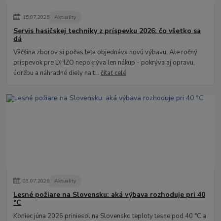
15
.
07
.
2026
Aktuality
Servis hasičskej techniky z príspevku 2026: čo všetko sa
dá
Väčšina zborov si počas leta objednáva novú výbavu. Ale ročný
príspevok pre DHZO nepokrýva len nákup - pokrýva aj opravu,
údržbu a náhradné diely na t...
čítať celé
08
.
07
.
2026
Aktuality
Lesné požiare na Slovensku: aká výbava rozhoduje pri 40
°C
Koniec júna 2026 priniesol na Slovensko teploty tesne pod 40 °C a