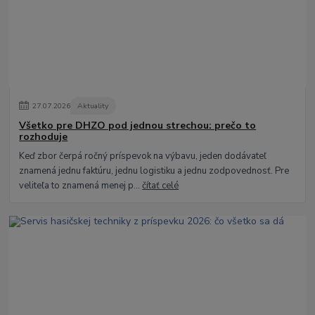
27
.
07
.
2026
Aktuality
Všetko pre DHZO pod jednou strechou: prečo to
rozhoduje
Keď zbor čerpá ročný príspevok na výbavu, jeden dodávateľ
znamená jednu faktúru, jednu logistiku a jednu zodpovednosť. Pre
veliteľa to znamená menej p...
čítať celé