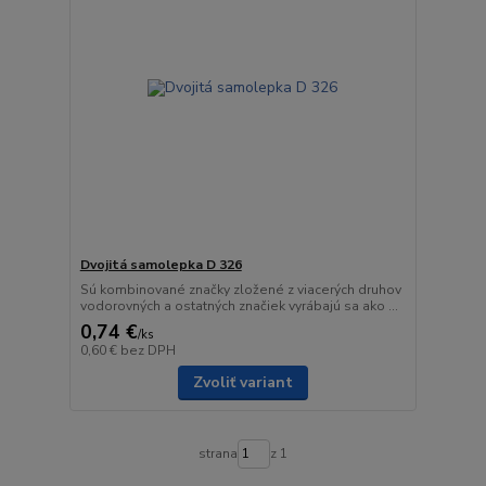
Dvojitá samolepka D 326
Sú kombinované značky zložené z viacerých druhov
vodorovných a ostatných značiek vyrábajú sa ako ...
0,74 €
/
ks
0,60 €
bez DPH
Zvoliť variant
strana
z 1