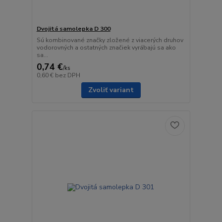
Dvojitá samolepka D 300
Sú kombinované značky zložené z viacerých druhov
vodorovných a ostatných značiek vyrábajú sa ako
sa...
0,74 €
/
ks
0,60 €
bez DPH
Zvoliť variant