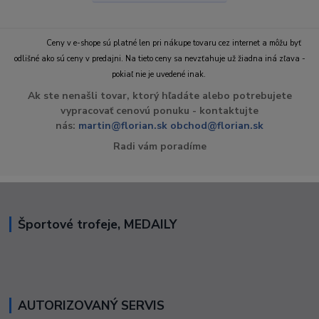
Ceny v e-shope sú platné len pri nákupe tovaru cez internet a môžu byť
odlišné ako sú ceny v predajni. Na tieto ceny sa nevzťahuje už žiadna iná zľava -
pokiaľ nie je uvedené inak.
Ak ste nenašli tovar, ktorý hľadáte alebo potrebujete
vypracovať cenovú ponuku - kontaktujte
nás:
martin@florian.sk
obchod@florian.sk
Radi vám poradíme
Športové trofeje, MEDAILY
AUTORIZOVANÝ SERVIS