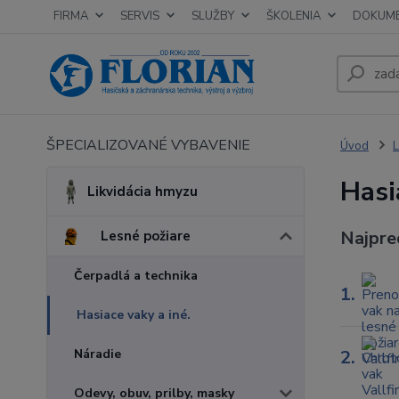
FIRMA
SERVIS
SLUŽBY
ŠKOLENIA
DOKUM
ŠPECIALIZOVANÉ VYBAVENIE
Úvod
L
Hasi
Likvidácia hmyzu
Najpre
Lesné požiare
Čerpadlá a technika
1.
Hasiace vaky a iné.
Náradie
2.
Odevy, obuv, prilby, masky