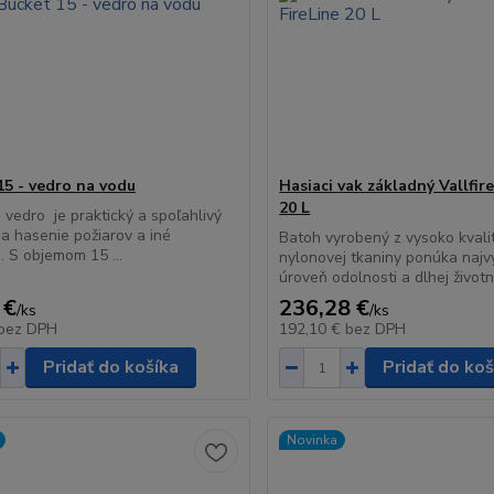
15 - vedro na vodu
Hasiaci vak základný Vallfire
20 L
 vedro je praktický a spoľahlivý
na hasenie požiarov a iné
Batoh vyrobený z vysoko kvali
e. S objemom 15 ...
nylonovej tkaniny ponúka najv
úroveň odolnosti a dlhej životn.
 €
236,28 €
/
ks
/
ks
bez DPH
192,10 €
bez DPH
Pridať do košíka
Pridať do koš
Novinka