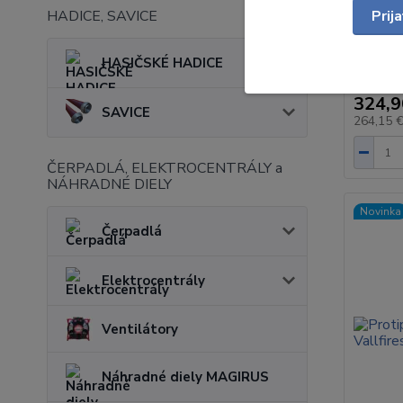
HADICE, SAVICE
Prij
Hasiaci 
na vodu 
lesných p
HASIČSKÉ HADICE
324,9
SAVICE
264,15 
ČERPADLÁ, ELEKTROCENTRÁLY a
NÁHRADNÉ DIELY
Novinka
Čerpadlá
Elektrocentrály
Ventilátory
Náhradné diely MAGIRUS