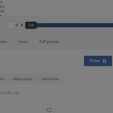
€
Od
inka
Akcia
TOP produkt
Filter
šie
Najlacnejšie
Najdrahšie
m 1-30 z 33