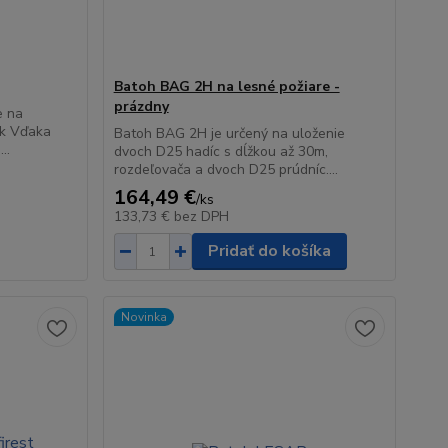
Batoh BAG 2H na lesné požiare -
prázdny
 na
sk Vďaka
Batoh BAG 2H je určený na uloženie
..
dvoch D25 hadíc s dĺžkou až 30m,
rozdeľovača a dvoch D25 prúdníc....
164,49 €
/
ks
133,73 €
bez DPH
Pridať do košíka
Novinka