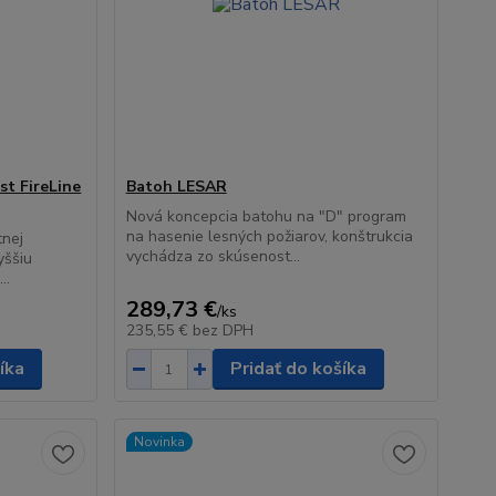
st FireLine
Batoh LESAR
Nová koncepcia batohu na "D" program
na hasenie lesných požiarov, konštrukcia
tnej
vychádza zo skúsenost...
yššiu
..
289,73 €
/
ks
235,55 €
bez DPH
íka
Pridať do košíka
Novinka