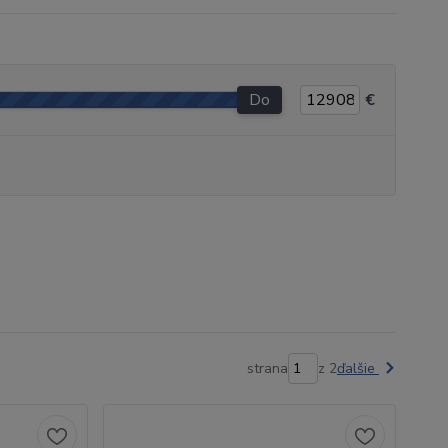
Do
€
strana
z 2
ďalšie