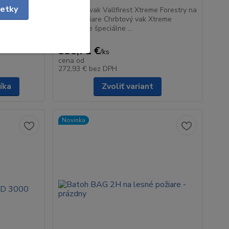
šetky
Vallfirest
Chrbtový vak Vallfirest Xtreme Forestry na
nášanie
lesné požiare Chrbtový vak Xtreme
Forestry je špeciálne ...
cena od
335,71 €
/
ks
cena od
272,93 €
bez DPH
íka
Zvoliť variant
Novinka