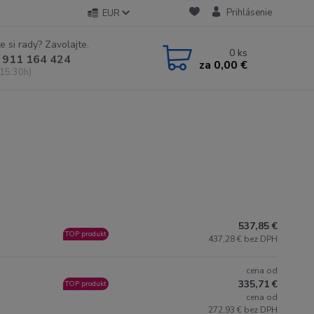
Prihlásenie
EUR
e si rady? Zavolajte.
0
ks
 911 164 424
za
0,00 €
 15:30h)
537,85 €
TOP produkt
437,28 € bez DPH
cena od
335,71 €
TOP produkt
cena od
272,93 € bez DPH