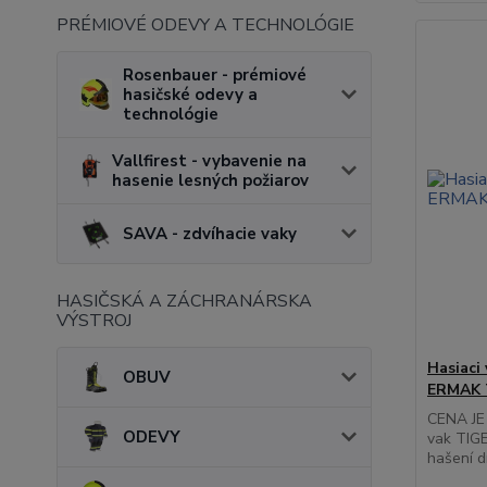
PRÉMIOVÉ ODEVY A TECHNOLÓGIE
Rosenbauer - prémiové
hasičské odevy a
technológie
Vallfirest - vybavenie na
hasenie lesných požiarov
SAVA - zdvíhacie vaky
HASIČSKÁ A ZÁCHRANÁRSKA
VÝSTROJ
Hasiaci
OBUV
ERMAK T
CENA JE
ODEVY
vak TIGE
hašení d