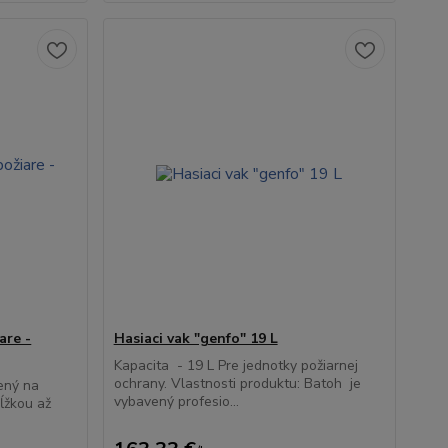
are -
Hasiaci vak "genfo" 19 L
Kapacita - 19 L Pre jednotky požiarnej
ochrany. Vlastnosti produktu: Batoh je
ený na
vybavený profesio...
ĺžkou až