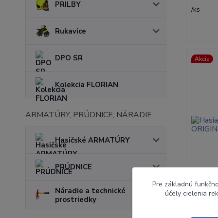
PRILBY
/
ks
Rukavice
DPO SR
Akcia
Kolekcia FLORIAN
ARMATÚRY, PRÚDNICE, NÁRADIE
Hasičské ARMATÚRY
PRÚDNICE
Pre základnú funkčno
Náradie a technické
účely cielenia r
prostriedky
Hasiaci 
ORIGIN