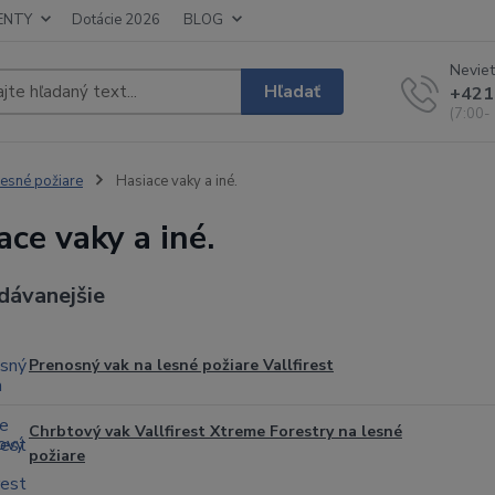
ENTY
Dotácie 2026
BLOG
Neviet
Hľadať
+421
(7:00-
esné požiare
Hasiace vaky a iné.
ace vaky a iné.
dávanejšie
Prenosný vak na lesné požiare Vallfirest
Chrbtový vak Vallfirest Xtreme Forestry na lesné
požiare