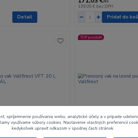
171,03 €
/
ks
139,05 €
bez DPH
Detail
Pridať do koš
TOP produkt
sť, spríjemnenie používania webu, analytické účely a v prípade udeleni
eklamy využívame súbory cookies. Nastavenie vlastných preferencií coo
kedykoľvek upraviť odkazom v spodnej časti stránok.
vak Vallfirest VFT 20 L
Prenosný vak na lesné požia
ÁL
Vallfirest