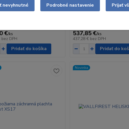
ať nevyhnutné
Podrobné nastavenie
Prijať v
vak Vallfirest VFT Chrbtový vak
Prenosný vak na lesné požiare 
alebo vodný roztok na hasenie
Tento batoh je určený na pre
ožiarov. Úpln...
materiálu, do ťažko dos...
0 €
537,85 €
/
ks
/
ks
€
bez DPH
437,28 €
bez DPH
Pridať do košíka
Pridať do koš
Novinka