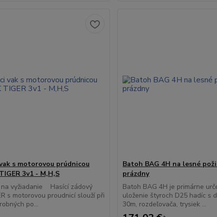
 vak s motorovou prúdnicou
Batoh BAG 4H na lesné poži
IGER 3v1 - M,H,S
prázdny
 na vyžiadanie Hasící zádový
Batoh BAG 4H je primárne urč
R s motorovou proudnicí slouží při
uloženie štyroch D25 hadíc s d
robných po...
30m, rozdeľovača, trysiek ...