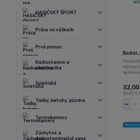
HASIČSKÝ ŠPORT
Práca vo výškach
Prvá pomoc
Bucket 
Hasičské
Rádiostanice a
nástroj 
elektronika
aplikáci
Svietidlá
32,00
26,02 €
Tašky, batohy, púzdra
Termokamery
Novinka
Záchytné a
dekontaminačné vane