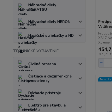
Náhradné diely
TOHATSU
Náhradné diely HERON
Protipo
Vallfire
Protipož
Hasičské striekačky a ND
XS17 Na
Xtreme F
454,7
TECHNICKÉ VYBAVENIE
369,71 
Civilná ochrana
Čistiace a dezinfenkčné
Novinka
prostriedky
Dýchacie prístroje
Elektro pre stavbu a
dielňu