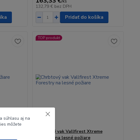
163,33 €
/
ks
132,79 €
bez DPH
íka
Pridať do košíka
TOP produkt
a súhlasu aj na
kies môžete
re
Chrbtový vak Vallfirest Xtreme
Forestry na lesné požiare