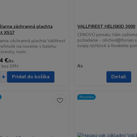
žiarna záchranná plachta
VALLFIREST HELISKID 3000
st XS17
CENOVÚ ponuku Vám zašleme
požiadanie - obchod@florian.
iarna záchranná plachta Vallfirest
svojej rýchlosti a flexibilite pon.
vrhnuté na nosenie v batohu
orestry, rozm...
4 €
/
ks
/
ks
€
bez DPH
Pridať do košíka
Detail
Novinka