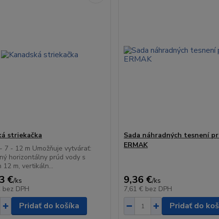
á striekačka
Sada náhradných tesnení pr
ERMAK
- 7 - 12 m Umožňuje vytvárať:
ý horizontálny prúd vody s
12 m, vertikáln...
3 €
9,36 €
/
ks
/
ks
€
bez DPH
7,61 €
bez DPH
Pridať do košíka
Pridať do koš