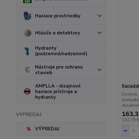
Hasiace prostriedky
Hlásiče a detektory
Hydranty
(podzemné/nadzemné)
Nástroje pre ochranu
stavieb
AMPLLA - dizajnové
Kanadsk
hasiace prístroje a
Dostrek 
hydranty
kompaktn
dosahom 
163,3
VÝPREDAJ
132,79 
VÝPREDAJ