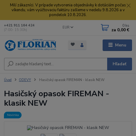
Milí zákazníci. V prípade vytvorenia objednávky k dotáciám počas
víkendu, vám vyúčtovaciu faktúru zašleme v nedeľu 9.8.2026 a v
pondelok 10.8.2026.
0
ks
+421 911 164 424
EUR
za
0,00 €
(7:00- 15:30h)
Menu
Hľadať
Úvod
ODEVY
Hasičský opasok FIREMAN - klasik NEW
Hasičský opasok FIREMAN -
klasik NEW
Novinka