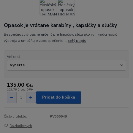
Opasok je vrátane karabíny , kapsičky a slučky
Bezpečnostný pás je určený pre hasičov; slúži ako vynikajúci nosič
výstroja a umožňuje zabezpečenie ...
celý popis
Veľkosť
135,00 €
/
ks
109,76 €
bez DPH
Pridať do košíka
Číslo produktu:
PV000049
Do obľúbených