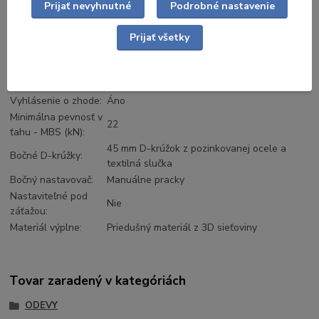
Ostrava - Radvanice Česká republika
Prijať nevyhnutné
Podrobné nastavenie
Ročná kontrola:
Áno, každých 12 mesiacov
10 + 2 roky. Životný cyklus produktu 10
Prijať všetky
Životnosť:
rokov + 2 roky skladovania
RFID:
Áno
Záruka:
2+1 rok pri registrácii v Inšpektorovi
Vyhlásenie o zhode:
Áno
Minimálna pevnosť v
22
ťahu - MBS (kN):
45 mm D-krúžok z pozinkovanej ocele a
Bočné D-krúžky:
textilná slučka
Bočný nastavovač:
Manuálne pracky
Nastaviteľné pod
Nie
záťažou:
Materiál výplne:
Priedušný materiál z 3D sieťoviny
Tovar zaradený v kategóriách
ODEVY