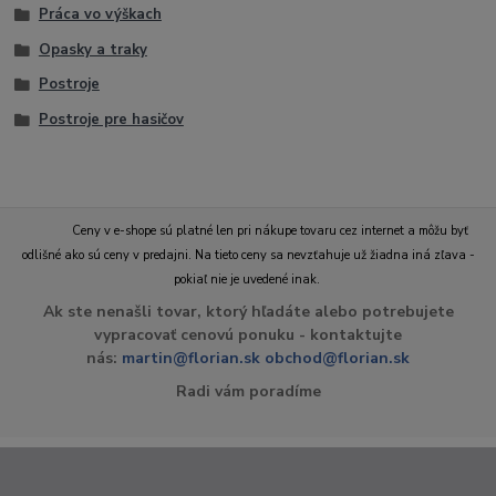
Práca vo výškach
Opasky a traky
Postroje
Postroje pre hasičov
Ceny v e-shope sú platné len pri nákupe tovaru cez internet a môžu byť
odlišné ako sú ceny v predajni. Na tieto ceny sa nevzťahuje už žiadna iná zľava -
pokiaľ nie je uvedené inak.
Ak ste nenašli tovar, ktorý hľadáte alebo potrebujete
vypracovať cenovú ponuku - kontaktujte
nás:
martin@florian.sk
obchod@florian.sk
Radi vám poradíme