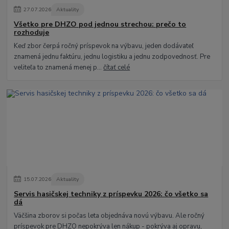
27
.
07
.
2026
Aktuality
Všetko pre DHZO pod jednou strechou: prečo to
rozhoduje
Keď zbor čerpá ročný príspevok na výbavu, jeden dodávateľ
znamená jednu faktúru, jednu logistiku a jednu zodpovednosť. Pre
veliteľa to znamená menej p...
čítať celé
15
.
07
.
2026
Aktuality
Servis hasičskej techniky z príspevku 2026: čo všetko sa
dá
Väčšina zborov si počas leta objednáva novú výbavu. Ale ročný
príspevok pre DHZO nepokrýva len nákup - pokrýva aj opravu,