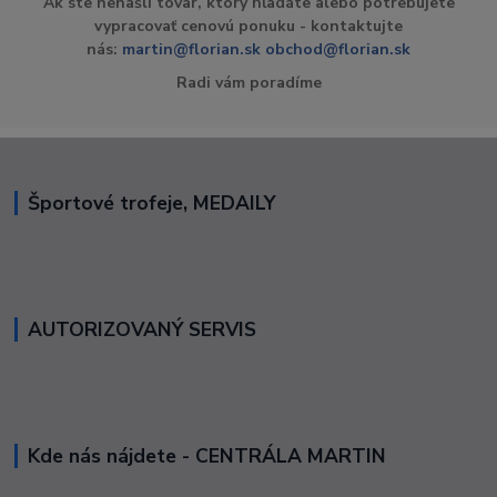
Ak ste nenašli tovar, ktorý hľadáte alebo potrebujete
vypracovať cenovú ponuku - kontaktujte
nás:
martin@florian.sk
obchod@florian.sk
Radi vám poradíme
Športové trofeje, MEDAILY
AUTORIZOVANÝ SERVIS
Kde nás nájdete - CENTRÁLA MARTIN