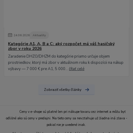
24
.
06
.
2026
Aktuality
Kategórie A1, A, B a C: aký rozpočet má váš hasičský
zbor v roku 2026
Zaradenie DHZO/DHZM do kategórie priamo určuje objem
prostriedkov, ktorý má zbor v aktuálnom roku k dispozícii na nákup
výbavy — 7 000 € pre A1, 5 000...
čítať celé
Zobraziť všetky články
Ceny v e-shope sú platné len pri nákupe tovaru cez internet a môžu byť
odlišné ako sú ceny v predajni. Na tieto ceny sa nevzťahuje už žiadna iná zľava -
pokiaľ nie je uvedené inak.