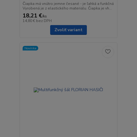
Čiapka má vnútro jemne česané - je ľahká a funkčná
Vyrobená je z elastického materiálu. Čiapka je vh...
18,21 €
/
ks
14,80 €
bez DPH
Zvoliť variant
Novinka