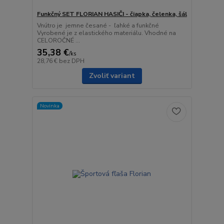
Funkčný SET FLORIAN HASIČI - čiapka, čelenka, šál
Vnútro je jemne česané - ľahké a funkčné
Vyrobené je z elastického materiálu. Vhodné na
CELOROČNÉ ...
35,38 €
/
ks
28,76 €
bez DPH
Zvoliť variant
Novinka