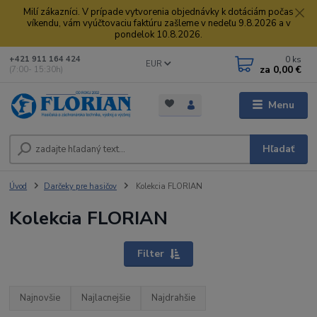
Milí zákazníci. V prípade vytvorenia objednávky k dotáciám počas
víkendu, vám vyúčtovaciu faktúru zašleme v nedeľu 9.8.2026 a v
pondelok 10.8.2026.
0
ks
+421 911 164 424
EUR
za
0,00 €
(7:00- 15:30h)
Menu
Hľadať
Úvod
Darčeky pre hasičov
Kolekcia FLORIAN
Kolekcia FLORIAN
Filter
Najnovšie
Najlacnejšie
Najdrahšie