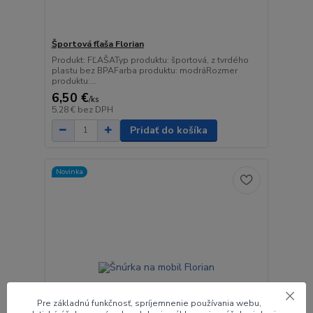
Športová fľaša Florian
Produkt: FĽAŠATyp produktu: športová, z tvrdého
plastu bez BPAFarba produktu: modráRozmer
produktu:...
6,50 €
/
ks
5,28 €
bez DPH
Pridať do košíka
Novinka
Pre základnú funkčnosť, spríjemnenie používania webu,