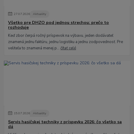
27
.
07
.
2026
Aktuality
Všetko pre DHZO pod jednou strechou: prečo to
rozhoduje
Keď zbor čerpá ročný príspevok na výbavu, jeden dodávateľ
znamená jednu faktúru, jednu logistiku a jednu zodpovednosť. Pre
veliteľa to znamená menej p...
čítať celé
15
.
07
.
2026
Aktuality
Servis hasičskej techniky z príspevku 2026: čo všetko sa
dá