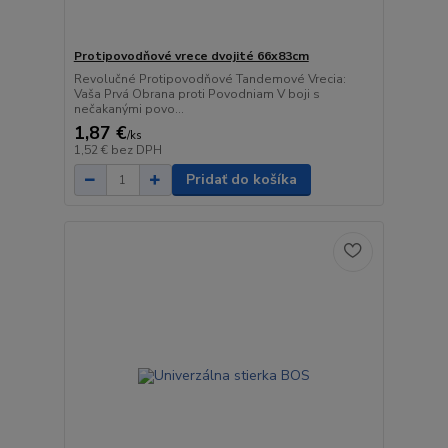
Protipovodňové vrece dvojité 66x83cm
Revolučné Protipovodňové Tandemové Vrecia:
Vaša Prvá Obrana proti Povodniam V boji s
nečakanými povo...
1,87 €
/
ks
1,52 €
bez DPH
Pridať do košíka