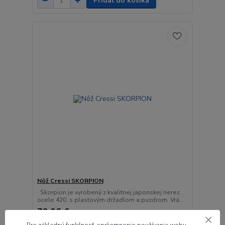
Pridať do košíka
Nôž Cressi SKORPION
Skorpion je vyrobený z kvalitnej japonskej nerez
ocele 420, s plastovým držadlom a puzdrom. Vrá...
79,06 €
/
ks
64,28 €
bez DPH
Pre základnú funkčnosť, spríjemnenie používania webu,