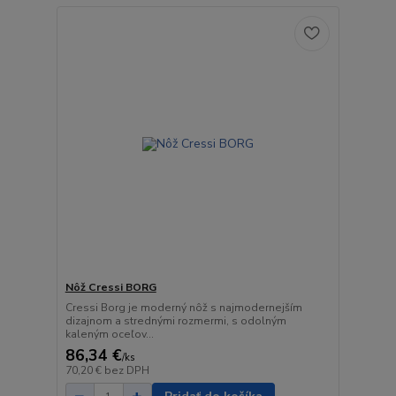
Nôž Cressi BORG
Cressi Borg je moderný nôž s najmodernejším
dizajnom a strednými rozmermi, s odolným
kaleným oceľov...
86,34 €
/
ks
70,20 €
bez DPH