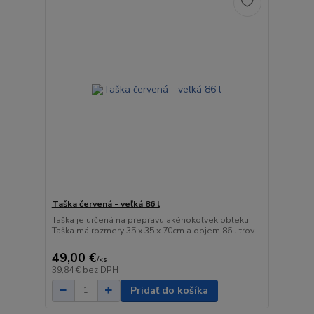
Taška červená - veľká 86 l
Taška je určená na prepravu akéhokoľvek obleku.
Taška má rozmery 35 x 35 x 70cm a objem 86 litrov.
...
49,00 €
/
ks
39,84 €
bez DPH
Pridať do košíka