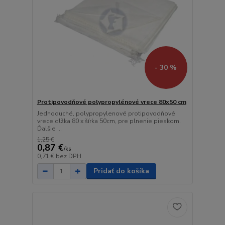
- 30 %
Protipovodňové polypropylénové vrece 80x50 cm
Jednoduché, polypropylenové protipovodňové
vrece dlžka 80 x šírka 50cm, pre plnenie pieskom.
Ďalšie ...
1,25 €
0,87 €
/
ks
0,71 €
bez DPH
Pridať do košíka