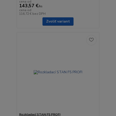
cena od
143,57 €
/
ks
cena od
116,72 €
bez DPH
Zvoliť variant
Rozkladací STAN F5 PROFI