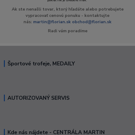
pokiaľ nie je uvedené inak.
Ak ste nenašli tovar, ktorý hľadáte alebo potrebujete
vypracovať cenovú ponuku - kontaktujte
nás:
martin@florian.sk
obchod@florian.sk
Radi vám poradíme
Športové trofeje, MEDAILY
AUTORIZOVANÝ SERVIS
Kde nás nájdete - CENTRÁLA MARTIN