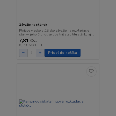
Závažie na stánok
Plniace vrecko slúži ako závažie na rozkladacie
stánky, jeho úlohou je posilniť stabilitu stánku aj ...
7,81 €
/
ks
6,35 €
bez DPH
Pridať do košíka