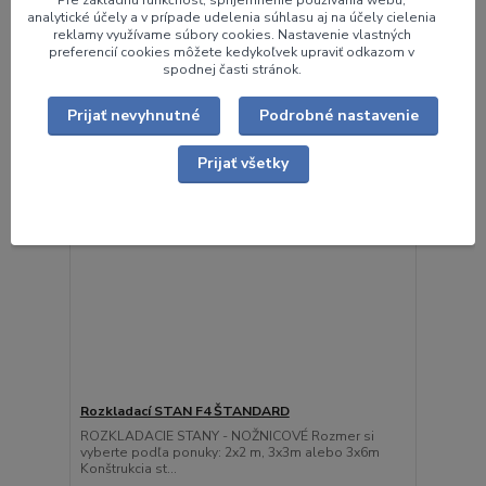
analytické účely a v prípade udelenia súhlasu aj na účely cielenia
Pridať do košíka
reklamy využívame súbory cookies. Nastavenie vlastných
preferencií cookies môžete kedykoľvek upraviť odkazom v
spodnej časti stránok.
Prijať nevyhnutné
Podrobné nastavenie
Prijať všetky
Rozkladací STAN F4 ŠTANDARD
ROZKLADACIE STANY - NOŽNICOVÉ Rozmer si
vyberte podľa ponuky: 2x2 m, 3x3m alebo 3x6m
Konštrukcia st...