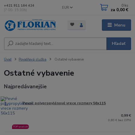
0
ks
+421 911 164 424
EUR
za
0,00 €
(7:00- 15:30h)
Menu
Hľadať
Úvod
Povodňová služba
Ostatné vybavenie
Ostatné vybavenie
Najpredávanejšie
1.
Pevné polypropylénové vrece rozmery 56x115
0,99 €
0,80 € bez DPH
TOP produkt