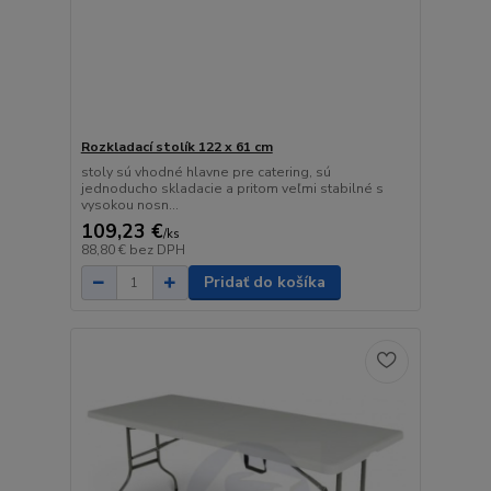
Rozkladací stolík 122 x 61 cm
stoly sú vhodné hlavne pre catering, sú
jednoducho skladacie a pritom veľmi stabilné s
vysokou nosn...
109,23 €
/
ks
88,80 €
bez DPH
Pridať do košíka