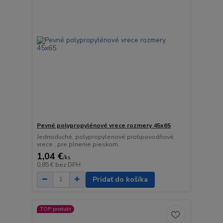
Pevné polypropylénové vrece rozmery 45x65
Jednoduché, polypropylenové protipovodňové
vrece , pre plnenie pieskom.
1,04 €
/
ks
0,85 €
bez DPH
Pridať do košíka
TOP produkt