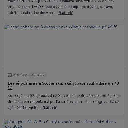
Väčšina zborov si počas leta objednáva novú výbavu. Ale ročný
príspevok pre DHZO nepokrýva len nákup - pokrýva aj opravu,
údržbu a náhradné diely na t...
čítať celé
08
.
07
.
2026
Aktuality
Lesné požiare na Slovensku: aká výbava rozhoduje pri 40
°C
Koniec júna 2026 priniesol na Slovensko teploty tesne pod 40 °C a
druhá tepelná kopula má podľa európskych meteorológov prísť už
v júli. Sucho, vietor...
čítať celé