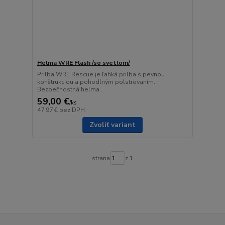
Helma WRE Flash /so svetlom/
Prilba WRE Rescue je ľahká prilba s pevnou
konštrukciou a pohodlným polstrovaním.
Bezpečnostná helma...
59,00 €
/
ks
47,97 €
bez DPH
Zvoliť variant
strana
z 1