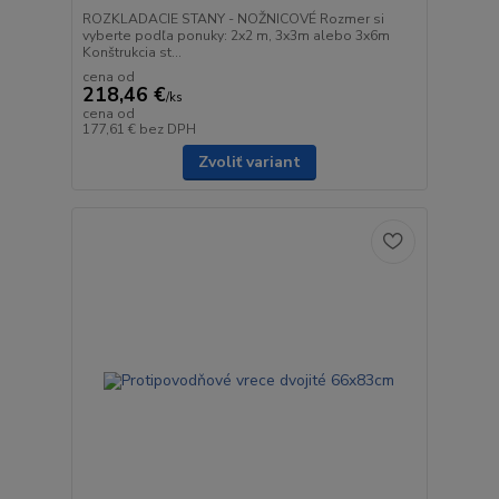
ROZKLADACIE STANY - NOŽNICOVÉ Rozmer si
vyberte podľa ponuky: 2x2 m, 3x3m alebo 3x6m
Konštrukcia st...
cena od
218,46 €
/
ks
cena od
177,61 €
bez DPH
Zvoliť variant