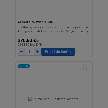
Univerzálna stierka BOS
Ideálne vybavenie hasičského zboru pre povodne.
Jeho poloelastický klzný povrch z PVC ju predurčuje
...
275,68 €
/
ks
224,13 €
bez DPH
Pridať do košíka
Novinka