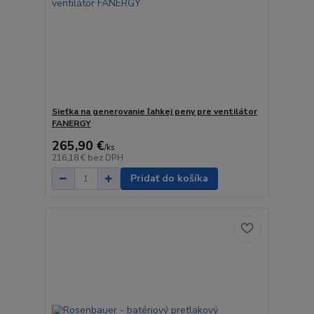
Sieťka na generovanie ľahkej peny pre ventilátor
FANERGY
265,90 €
/
ks
216,18 €
bez DPH
Pridať do košíka