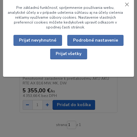
Pre základnú funkčnosť, spríjemnenie používania webu,
analytické účely a v prípade udelenia súhlasu aj na účely cielenia
reklamy využívame súbory cookies. Nastavenie vlastných
preferencií cookies môžete kedykoľvek upraviť odkazom v
spodnej časti stránok.
Prijať nevyhnutné
Podrobné nastavenie
Prijať všetky
Penotvorné zariadenie k pretlakovému AKU AKU
RTE AX B16 MW, MK, DW
Penotvorné zariadenie k pretlakovému AKU AKU
RTE AX B16 MW, MK, DW
5 355,00 €
/
ks
4 353,66 €
bez DPH
Pridať do košíka
strana
z 1