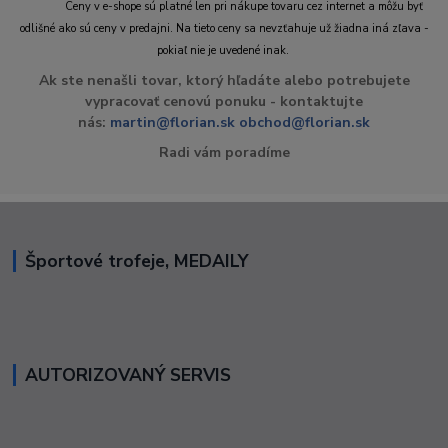
Ceny v e-shope sú platné len pri nákupe tovaru cez internet a môžu byť
odlišné ako sú ceny v predajni. Na tieto ceny sa nevzťahuje už žiadna iná zľava -
pokiaľ nie je uvedené inak.
Ak ste nenašli tovar, ktorý hľadáte alebo potrebujete
vypracovať cenovú ponuku - kontaktujte
nás:
martin@florian.sk
obchod@florian.sk
Radi vám poradíme
Športové trofeje, MEDAILY
AUTORIZOVANÝ SERVIS