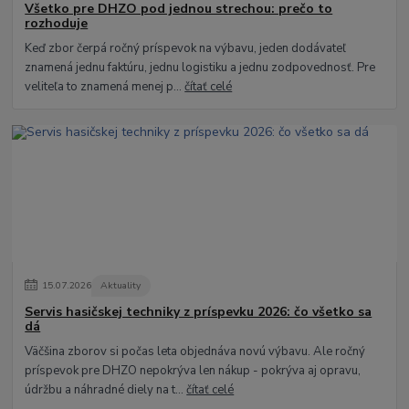
Všetko pre DHZO pod jednou strechou: prečo to
rozhoduje
Keď zbor čerpá ročný príspevok na výbavu, jeden dodávateľ
znamená jednu faktúru, jednu logistiku a jednu zodpovednosť. Pre
veliteľa to znamená menej p...
čítať celé
15
.
07
.
2026
Aktuality
Servis hasičskej techniky z príspevku 2026: čo všetko sa
dá
Väčšina zborov si počas leta objednáva novú výbavu. Ale ročný
príspevok pre DHZO nepokrýva len nákup - pokrýva aj opravu,
údržbu a náhradné diely na t...
čítať celé