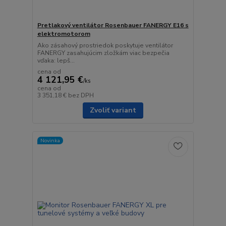
Pretlakový ventilátor Rosenbauer FANERGY E16 s
elektromotorom
Ako zásahový prostriedok poskytuje ventilátor
FANERGY zasahujúcim zložkám viac bezpečia
vďaka: lepš...
cena od
4 121,95 €
/
ks
cena od
3 351,18 €
bez DPH
Zvoliť variant
Novinka