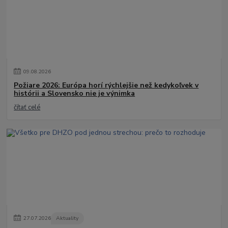
09
.
08
.
2026
Požiare 2026: Európa horí rýchlejšie než kedykoľvek v
histórii a Slovensko nie je výnimka
čítať celé
27
.
07
.
2026
Aktuality