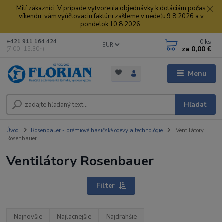
Milí zákazníci. V prípade vytvorenia objednávky k dotáciám počas
víkendu, vám vyúčtovaciu faktúru zašleme v nedeľu 9.8.2026 a v
pondelok 10.8.2026.
0
ks
+421 911 164 424
EUR
za
0,00 €
(7:00- 15:30h)
Menu
Hľadať
Úvod
Rosenbauer - prémiové hasičské odevy a technológie
Ventilátory
Rosenbauer
Ventilátory Rosenbauer
Filter
Najnovšie
Najlacnejšie
Najdrahšie