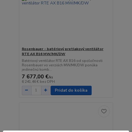
Rosenbauer - batériový pretlakový ventilátor
RTE AX B16 MW/MK/DW
Batériový ventilátor RTE AX B16 od spoločnosti
Rosenbauer vo verziách MW/MK/DW ponúka
jedinečnú komb...
7 677,00 €
/
ks
6 241,46 €
bez DPH
Pridať do košíka