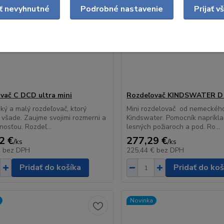
ať nevyhnutné
Podrobné nastavenie
Prijať v
vač C DCD ultra mini
Rozdeľovač KINDSWATER D
hký a malý rozdeľovač, ktorý
Mini rozdelovač od nemeckéh
 všade. Zaujme svojimi rozmerni a
Kindswater. Pomocník napríkla
osťou. Rozdeľ...
lesných požiaroch a pod. Ro...
2 €
277,29 €
/
ks
/
ks
€
bez DPH
225,44 €
bez DPH
Pridať do košíka
Pridať do koš
Novinka