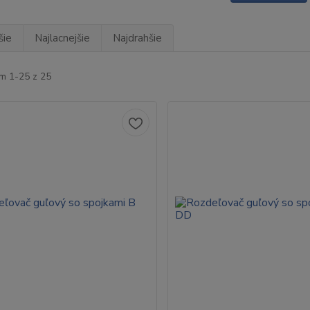
šie
Najlacnejšie
Najdrahšie
m 1-25 z 25