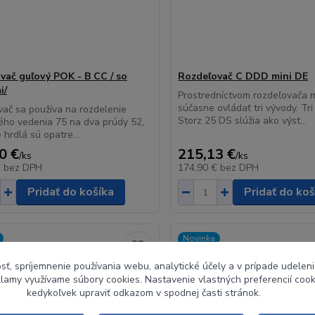
vač guľový POK - B CC / so
Rozdeľovač C DDD mini DE
i/
Prostredníctvom rozdeľovača 
súčasne ovládať tri vývody. Tri
ač sa používa na rozdelenie
Storz 25 DS slúžia ako výst...
ho vedenia 75 na dva prúdy 52,
 hrdlá sú opatre...
0 €
215,13 €
/
ks
/
ks
€
bez DPH
174,90 €
bez DPH
Pridať do košíka
Pridať do koš
Novinka
sť, spríjemnenie používania webu, analytické účely a v prípade udeleni
eklamy využívame súbory cookies. Nastavenie vlastných preferencií coo
kedykoľvek upraviť odkazom v spodnej časti stránok.