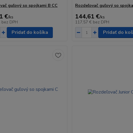
vač guľový so spojkami B CC
Rozdeľovač guľový so spojk
1 €
144,61 €
/
ks
/
ks
€
bez DPH
117,57 €
bez DPH
Pridať do košíka
Pridať do koš