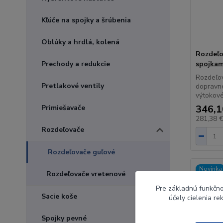
Kľúče na spojky a šrúbenia
Oblúky a hrdlá, kolená
Rozdeľo
Prechody a redukcie
spojkam
Rozdeľov
Pretlakové ventily
dopravné
výtokové
346,1
Primiešavače
281,38 
Rozdeľovače
Rozdeľovače guľové
Novinka
Rozdeľovače vretenové
Pre základnú funkčno
Sacie koše
účely cielenia r
Spojky pevné