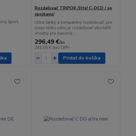
Rozdeľovač TRIPOK /žltý/ C-DCD / so
spojkami/
ý
rny šport,
Ultra ľahký a kompaktný rozdeľovač, pre
.
svoju nízku váhu je rozdeľovač obzvlášť
vhodný pre hasenie ...
296,49 €
/
ks
241,05 €
bez DPH
íka
Pridať do košíka