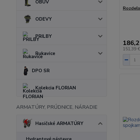
OBUV
Rozdeľo
ODEVY
PRILBY
186,2
151,39 
Rukavice
DPO SR
Kolekcia FLORIAN
ARMATÚRY, PRÚDNICE, NÁRADIE
Hasičské ARMATÚRY
Hydrantové nástavce