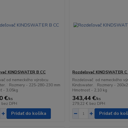
ovač KINDSWATER B CC
Rozdeľovač KINDSWATER C
vač od nemeckého výrobcu
Rozdelovač od nemeckého vý
ter. Rozmery - 225-280-230 mm
Kindswater. Rozmery - 260x
ť - 3,05kg
Hmotnosť - 2,10 kg
0 €
343,44 €
/
ks
/
ks
€
bez DPH
279,22 €
bez DPH
Pridať do košíka
Pridať do koš