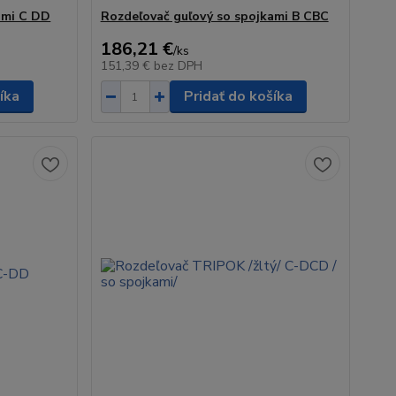
ami C DD
Rozdeľovač guľový so spojkami B CBC
186,21 €
/
ks
151,39 €
bez DPH
íka
Pridať do košíka