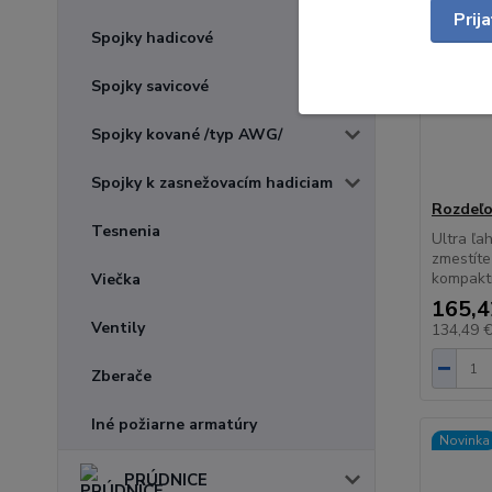
Prij
Spojky hadicové
Spojky savicové
Spojky kované /typ AWG/
Spojky k zasnežovacím hadiciam
Rozdeľo
Tesnenia
Ultra ľa
zmestíte
kompaktn
Viečka
165,4
Ventily
134,49 
Zberače
Iné požiarne armatúry
Novinka
PRÚDNICE