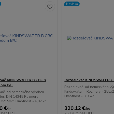
Novinka
ovač KINDSWATER B CBC s
Rozdeľovač KINDSWATER C
dom B/C
Rozdelovač od nemeckého vý
Kindswater. Rozmery - 255x
vač od nemeckého výrobcu
Hmotnosť - 3,05kg
ter. DIN 14345 Rozmery -
 x215mm Hmotnosť - 6,02 kg
0 €
320,12 €
/
ks
/
ks
€
bez DPH
260,26 €
bez DPH