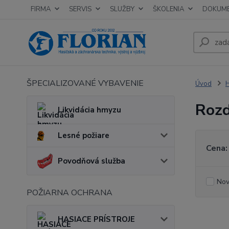
FIRMA
SERVIS
SLUŽBY
ŠKOLENIA
DOKUM
ŠPECIALIZOVANÉ VYBAVENIE
Úvod
Rozd
Likvidácia hmyzu
Lesné požiare
Cena:
Povodňová služba
Nov
POŽIARNA OCHRANA
HASIACE PRÍSTROJE