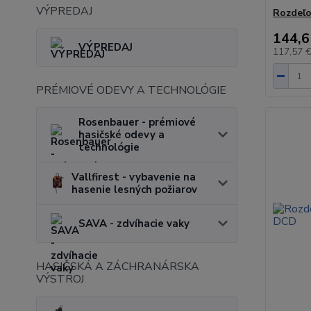
VÝPREDAJ
Rozdeľo
144,6
VÝPREDAJ
117,57 
PRÉMIOVÉ ODEVY A TECHNOLÓGIE
Rosenbauer - prémiové
hasičské odevy a
technológie
Vallfirest - vybavenie na
hasenie lesných požiarov
SAVA - zdvíhacie vaky
HASIČSKÁ A ZÁCHRANÁRSKA
VÝSTROJ