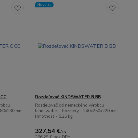
Novinka
 CC
Rozdeľovač KINDSWATER B BB
robcu
Rozdelovač od nemeckého výrobcu
280x230 mm
Kindswater. Rozmery - 240x250x220 mm
Hmotnosť - 5,26 kg
327,54 €
/
ks
266,29 €
bez DPH