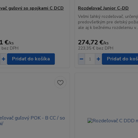
vač guľový so spojkami C DCD
Rozdeľovač Junior C-DD
Veľmi ľahký rozdeľovač, určen
predovšetkým pre detský požia
ale aj k bežnému rozdeleniu v..
1 €
274,72 €
/
ks
/
ks
€
bez DPH
223,35 €
bez DPH
Pridať do košíka
Pridať do koš