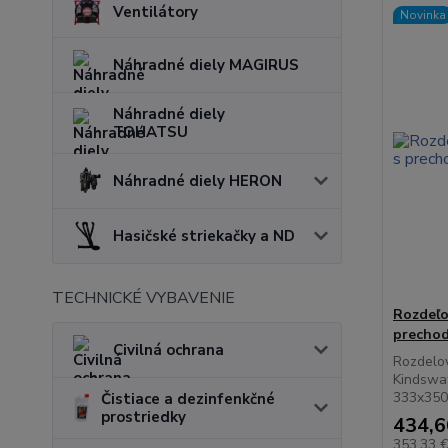
Ventilátory
Novinka
Náhradné diely MAGIRUS
Náhradné diely
TOHATSU
Náhradné diely HERON
Hasičské striekačky a ND
TECHNICKÉ VYBAVENIE
Rozdeľ
precho
Civilná ochrana
Rozdelo
Kindswa
333x350
Čistiace a dezinfenkčné
prostriedky
434,6
353,33 