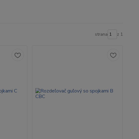
strana
z 1