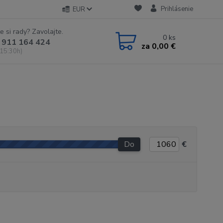
Prihlásenie
EUR
e si rady? Zavolajte.
0
ks
 911 164 424
za
0,00 €
 15:30h)
Do
€