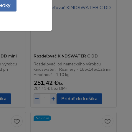
šetky
 DD mini
Rozdeľovač KINDSWATER C DD
o výrobcu
Rozdelovač od nemeckého výrobcu
d pri
Kindswater. Rozmery - 185x145x125 mm
Hmotnosť - 1,10 kg
251,42 €
/
ks
204,41 €
bez DPH
íka
Pridať do košíka
Novinka