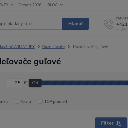
ENTY
Dotácie 2026
BLOG
Neviet
Hľadať
+421
(7:00-
Hasičské ARMATÚRY
Rozdeľovače
Rozdeľovače guľové
eľovače guľové
€
Od
inka
Akcia
TOP produkt
Filter