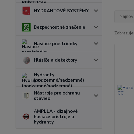
HYDRANTOVÉ SYSTÉMY
Najnov
Bezpečnostné značenie
Zobrazuje
Hasiace prostriedky
Hlásiče a detektory
Hydranty
(podzemné/nadzemné)
Nástroje pre ochranu
stavieb
AMPLLA - dizajnové
hasiace prístroje a
hydranty