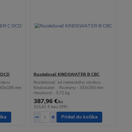
 DCD
Rozdeľovač KINDSWATER B CBC
robcu
Rozdelovač od nemeckého výrobcu
263x185 mm
Kindswater. Rozmery - 333x350 mm
Hmotnosť - 5,72 kg
387,96 €
/
ks
315,41 €
bez DPH
íka
Pridať do košíka