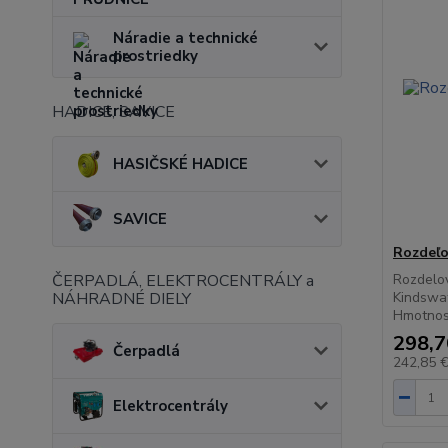
Náradie a technické
prostriedky
HADICE, SAVICE
HASIČSKÉ HADICE
SAVICE
Rozdeľ
ČERPADLÁ, ELEKTROCENTRÁLY a
Rozdelo
NÁHRADNÉ DIELY
Kindswa
Hmotnos
298,7
Čerpadlá
242,85 
Elektrocentrály