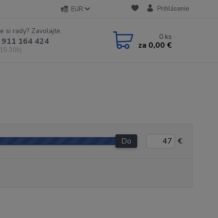
Prihlásenie
EUR
e si rady? Zavolajte.
0
ks
 911 164 424
za
0,00 €
 15:30h)
Do
€