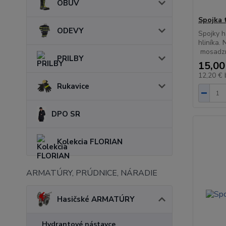
OBUV
Spojka 
ODEVY
Spojky h
hliníka.
mosadz
PRILBY
15,00
12,20 €
Rukavice
DPO SR
Kolekcia FLORIAN
ARMATÚRY, PRÚDNICE, NÁRADIE
Hasičské ARMATÚRY
Hydrantové nástavce