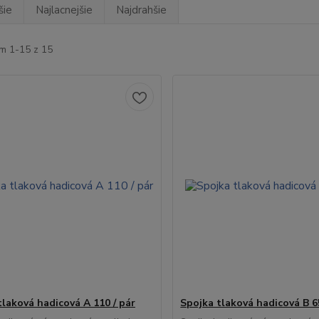
šie
Najlacnejšie
Najdrahšie
m 1-15 z 15
tlaková hadicová A 110 / pár
Spojka tlaková hadicová B 65