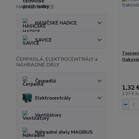
HADICE, SAVICE
HASIČSKÉ HADICE
SAVICE
Tesneni
ČERPADLÁ, ELEKTROCENTRÁLY a
tlakové/
NÁHRADNÉ DIELY
Čerpadlá
1,32 
1,07 €
b
Elektrocentrály
Ventilátory
Náhradné diely MAGIRUS