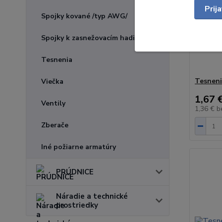
Prij
Spojky kované /typ AWG/
Spojky k zasnežovacím hadiciam
Tesnenia
Tesneni
Viečka
1,67 
Ventily
1,36 €
b
Zberače
Iné požiarne armatúry
PRÚDNICE
Náradie a technické
prostriedky