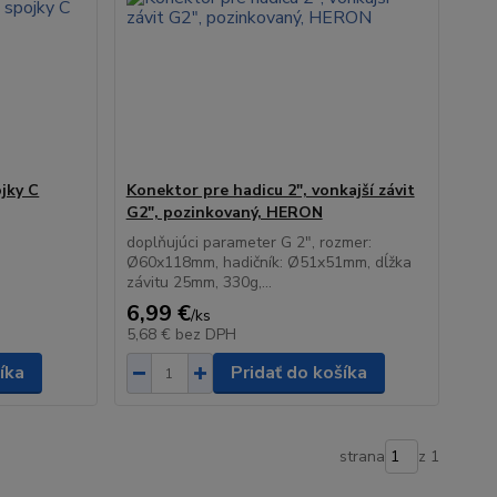
ojky C
Konektor pre hadicu 2", vonkajší závit
G2", pozinkovaný, HERON
doplňujúci parameter G 2", rozmer:
Ø60x118mm, hadičník: Ø51x51mm, dĺžka
závitu 25mm, 330g,...
6,99 €
/
ks
5,68 €
bez DPH
íka
Pridať do košíka
strana
z 1