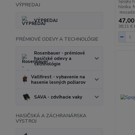
Spojky h
VÝPREDAJ
hliníka.
mosadz
47,00
VÝPREDAJ
38,21 €
PRÉMIOVÉ ODEVY A TECHNOLÓGIE
Rosenbauer - prémiové
hasičské odevy a
technológie
Vallfirest - vybavenie na
hasenie lesných požiarov
SAVA - zdvíhacie vaky
HASIČSKÁ A ZÁCHRANÁRSKA
VÝSTROJ