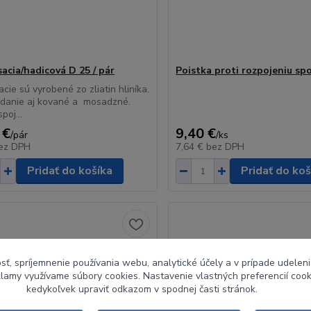
acia/hadicová D 25 / pár
Poistka proti rozpojeniu spo
acie sú vyrobené zo zliatin hliníka.
adanie aj kované a mosadzné.
poj...
 €
9,40 €
/
pár
/
ks
ez DPH
7,64 €
bez DPH
Pridať do košíka
Pridať do koš
sť, spríjemnenie používania webu, analytické účely a v prípade udeleni
eklamy využívame súbory cookies. Nastavenie vlastných preferencií coo
kedykoľvek upraviť odkazom v spodnej časti stránok.