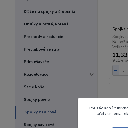
Kľúče na spojky a šrúbenia
Oblúky a hrdlá, kolená
Spojka s
Prechody a redukcie
Spojky s
Na poži
Veľkosť s
Pretlakové ventily
11,33
9,21 €
b
Primiešavače
Rozdeľovače
Sacie koše
Spojky pevné
Pre základnú funkčno
Spojky hadicové
účely cielenia r
Spojky savicové