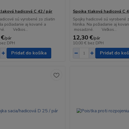
tlaková hadicová C 42 / pár
Spojka tlaková hadicová C 4
adicové sú vyrobené zo zliatin
Spojky hadicové sú vyrobené zo
 Na požiadanie aj kované a
hliníka. Na požiadanie aj kova
né. Veľkos...
mosadzné. Veľkos...
 €
12,30 €
/
pár
/
pár
bez DPH
10,00 €
bez DPH
Pridať do košíka
Pridať do koš