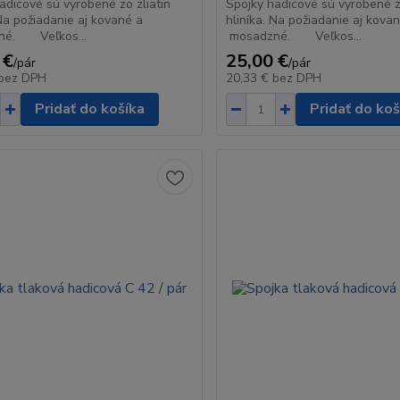
adicové sú vyrobené zo zliatin
Spojky hadicové sú vyrobené zo
 Na požiadanie aj kované a
hliníka. Na požiadanie aj kova
né. Veľkos...
mosadzné. Veľkos...
 €
25,00 €
/
pár
/
pár
bez DPH
20,33 €
bez DPH
Pridať do košíka
Pridať do koš