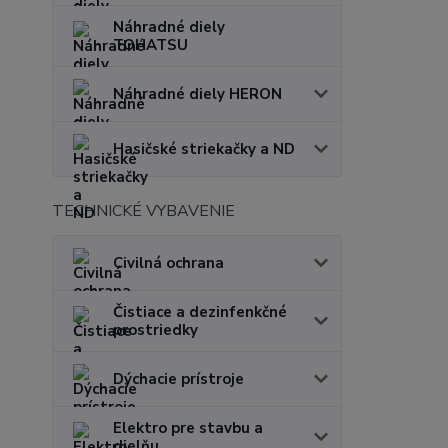
Náhradné diely
TOHATSU
Náhradné diely HERON
Hasičské striekačky a ND
TECHNICKÉ VYBAVENIE
Civilná ochrana
Čistiace a dezinfenkčné
prostriedky
Dýchacie prístroje
Elektro pre stavbu a
dielňu