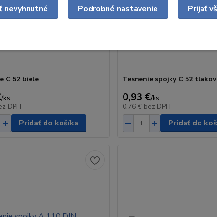
ať nevyhnutné
Podrobné nastavenie
Prijať v
e C 52 biele
Tesnenie spojky C 52 tlakov
€
0,93 €
/
ks
/
ks
ez DPH
0,76 €
bez DPH
Pridať do košíka
Pridať do koš