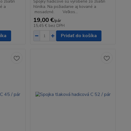
 zliatin
Spojky hadicové sú vyrobené zo zliatin
né a
hliníka. Na požiadanie aj kované a
mosadzné. Veľkos...
19,00 €
/
pár
15,45 €
bez DPH
íka
Pridať do košíka