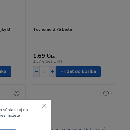
jky B
Tesnenie B 75 biele
1,69 €
/
ks
1,37 €
bez DPH
íka
Pridať do košíka
a súhlasu aj na
kies môžete