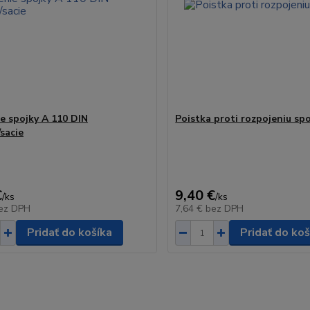
e spojky A 110 DIN
Poistka proti rozpojeniu sp
sacie
€
9,40 €
/
ks
/
ks
ez DPH
7,64 €
bez DPH
Pridať do košíka
Pridať do koš