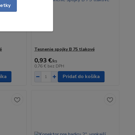
šetky
é
Tesnenie spojky B 75 tlakové
0,93 €
/
ks
0,76 €
bez DPH
íka
Pridať do košíka