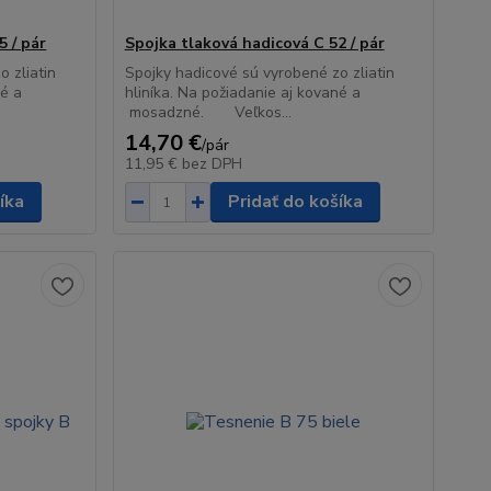
5 / pár
Spojka tlaková hadicová C 52 / pár
 zliatin
Spojky hadicové sú vyrobené zo zliatin
né a
hliníka. Na požiadanie aj kované a
mosadzné. Veľkos...
14,70 €
/
pár
11,95 €
bez DPH
íka
Pridať do košíka