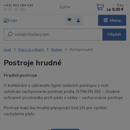
0
ks
+421 911 164 424
EUR
za
0,00 €
(7:00- 15:30h)
Menu
Hľadať
Úvod
Práca vo výškach
Postroje
Postroje hrudné
Postroje hrudné
Hrudné postroje
V kombinácii s vybranými typmi sedacích postrojov z nich
vytvárajú zachycovacie postroje podľa (STN) EN 361 – Osobné
ochranné prostriedky proti pádu z výšky – zachycovacie postroje.
Postroje majú iba hrudný pripojovací bod (A) pre systém
zachytenia pádu.