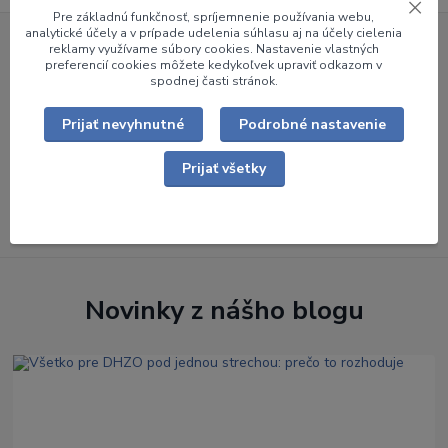
Pre základnú funkčnosť, spríjemnenie používania webu,
analytické účely a v prípade udelenia súhlasu aj na účely cielenia
reklamy využívame súbory cookies. Nastavenie vlastných
Už 24 rokov na trhu
preferencií cookies môžete kedykoľvek upraviť odkazom v
spodnej časti stránok.
Viac ako 22 000 zákazníkov
Prijať nevyhnutné
Podrobné nastavenie
Cez 7000 produktov na eshope
Prijať všetky
Autorizovaný záručný a pozáručný servis
Novinky z nášho blogu