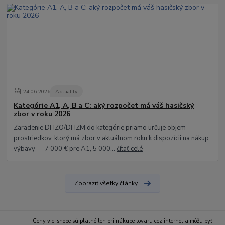
24
.
06
.
2026
Aktuality
Kategórie A1, A, B a C: aký rozpočet má váš hasičský
zbor v roku 2026
Zaradenie DHZO/DHZM do kategórie priamo určuje objem
prostriedkov, ktorý má zbor v aktuálnom roku k dispozícii na nákup
výbavy — 7 000 € pre A1, 5 000...
čítať celé
Zobraziť všetky články
Ceny v e-shope sú platné len pri nákupe tovaru cez internet a môžu byť