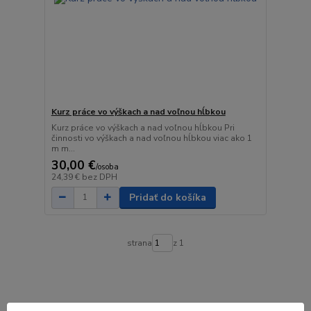
Kurz práce vo výškach a nad voľnou hĺbkou
Kurz práce vo výškach a nad voľnou hĺbkou Pri
činnosti vo výškach a nad voľnou hĺbkou viac ako 1
m m...
30,00 €
/
osoba
24,39 €
bez DPH
Pridať do košíka
strana
z 1