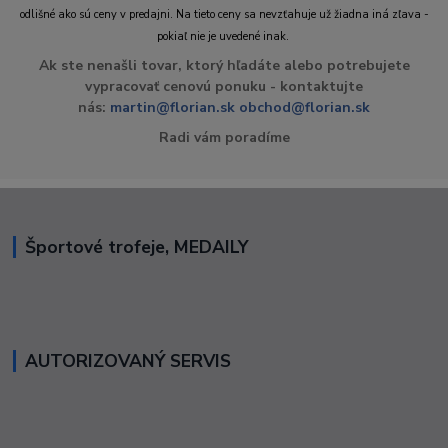
odlišné ako sú ceny v predajni. Na tieto ceny sa nevzťahuje už žiadna iná zľava -
pokiaľ nie je uvedené inak.
Ak ste nenašli tovar, ktorý hľadáte alebo potrebujete
vypracovať cenovú ponuku - kontaktujte
nás:
martin@florian.sk
obchod@florian.sk
Radi vám poradíme
Športové trofeje, MEDAILY
AUTORIZOVANÝ SERVIS