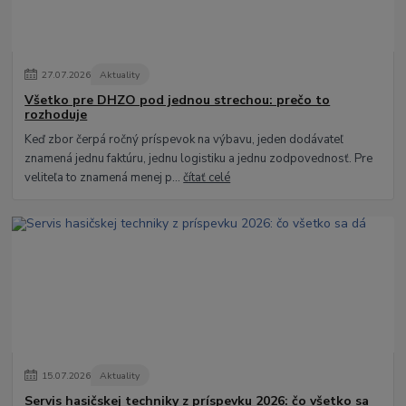
27
.
07
.
2026
Aktuality
Všetko pre DHZO pod jednou strechou: prečo to
rozhoduje
Keď zbor čerpá ročný príspevok na výbavu, jeden dodávateľ
znamená jednu faktúru, jednu logistiku a jednu zodpovednosť. Pre
veliteľa to znamená menej p...
čítať celé
15
.
07
.
2026
Aktuality
Servis hasičskej techniky z príspevku 2026: čo všetko sa