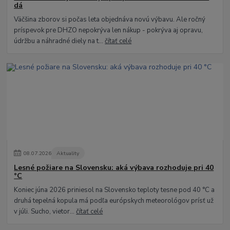
dá
Väčšina zborov si počas leta objednáva novú výbavu. Ale ročný
príspevok pre DHZO nepokrýva len nákup - pokrýva aj opravu,
údržbu a náhradné diely na t...
čítať celé
08
.
07
.
2026
Aktuality
Lesné požiare na Slovensku: aká výbava rozhoduje pri 40
°C
Koniec júna 2026 priniesol na Slovensko teploty tesne pod 40 °C a
druhá tepelná kopula má podľa európskych meteorológov prísť už
v júli. Sucho, vietor...
čítať celé