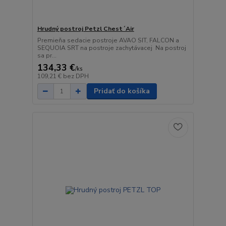
Hrudný postroj Petzl Chest´Air
Premieňa sedacie postroje AVAO SIT, FALCON a
SEQUOIA SRT na postroje zachytávacej Na postroj
sa pr...
134,33 €
/
ks
109,21 €
bez DPH
Pridať do košíka