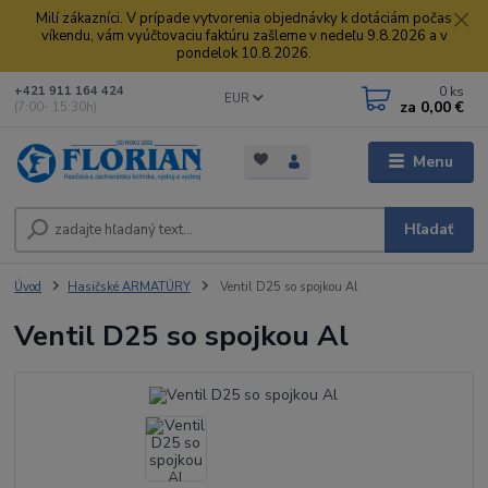
Milí zákazníci. V prípade vytvorenia objednávky k dotáciám počas
víkendu, vám vyúčtovaciu faktúru zašleme v nedeľu 9.8.2026 a v
pondelok 10.8.2026.
0
ks
+421 911 164 424
EUR
za
0,00 €
(7:00- 15:30h)
Menu
Hľadať
Úvod
Hasičské ARMATÚRY
Ventil D25 so spojkou Al
Ventil D25 so spojkou Al