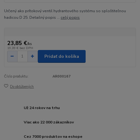
Určený ako prítokový ventil hydrantového systému so sploštiteľnou
hadicou D 25. Detailný popis ...
celý popis
23,85 €
/
ks
19,39 €
bez DPH
Pridať do košíka
Číslo produktu:
AR000167
Do obľúbených
Už 24 rokov na trhu
Viac ako 22 000 zákazníkov
Cez 7000 produktov na eshope