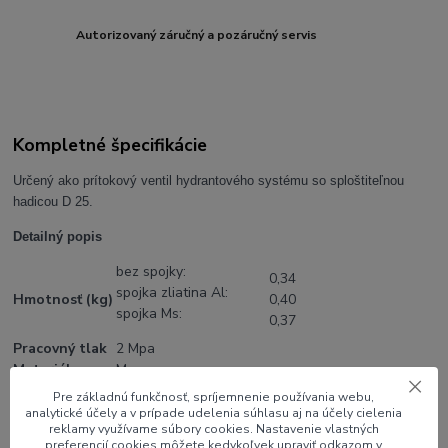
Autorizovaný záručný a pozáručný servis
Kompletné špecifikácie
Určený ako prítokový ventil hydrantového systému so sploštiteľnou
hadicou D 25.
Detailný popis
bez spojky:
0,34
spojka zliatina Al:
Hmotnosť (kg)
0,40
spojka Ms:
0,37
Pracovný tlak
2 Mpa
Materiál
Ms
Spojka D25
kompozit nebo zliatina Al
Pre základnú funkčnosť, spríjemnenie používania webu,
analytické účely a v prípade udelenia súhlasu aj na účely cielenia
reklamy využívame súbory cookies. Nastavenie vlastných
preferencií cookies môžete kedykoľvek upraviť odkazom v