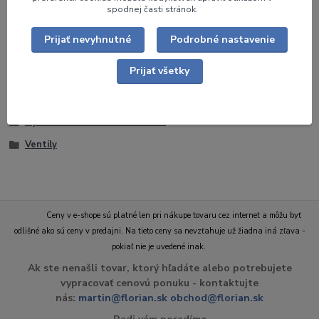
spodnej časti stránok.
Prijať nevyhnutné
Podrobné nastavenie
Tovar zaradený v kategóriách
Prijať všetky
HYDRANTOVÉ SYSTÉMY
Hasičské ARMATÚRY
Hydrantové skrine D 25 a C 52
Ventily
Ceny v e-shope sú platné len pri nákupe tovaru cez internet a môžu byť
odlišné ako sú ceny v predajni. Na tieto ceny sa nevzťahuje už žiadna iná zľava -
pokiaľ nie je uvedené inak.
Ak ste nenašli tovar, ktorý hľadáte alebo potrebujete
vypracovať cenovú ponuku - kontaktujte
nás:
martin@florian.sk
obchod@florian.sk