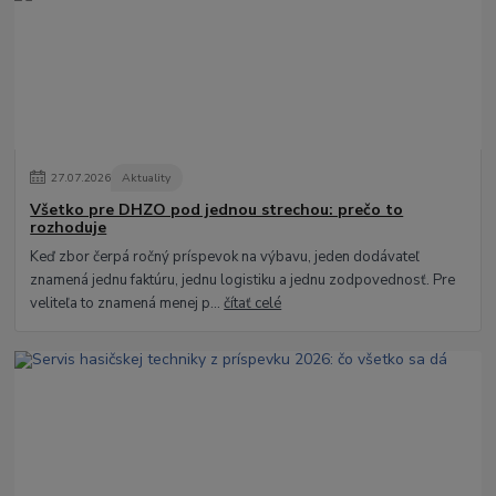
27
.
07
.
2026
Aktuality
Všetko pre DHZO pod jednou strechou: prečo to
rozhoduje
Keď zbor čerpá ročný príspevok na výbavu, jeden dodávateľ
znamená jednu faktúru, jednu logistiku a jednu zodpovednosť. Pre
veliteľa to znamená menej p...
čítať celé