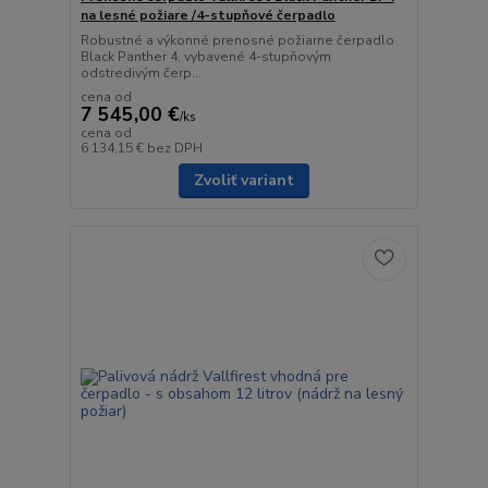
na lesné požiare /4-stupňové čerpadlo
Robustné a výkonné prenosné požiarne čerpadlo
Black Panther 4, vybavené 4-stupňovým
odstredivým čerp...
cena od
7 545,00 €
/
ks
cena od
6 134,15 €
bez DPH
Zvoliť variant