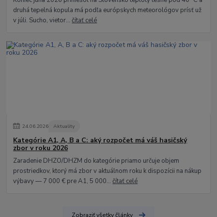
Koniec júna 2026 priniesol na Slovensko teploty tesne pod 40 °C a
druhá tepelná kopula má podľa európskych meteorológov prísť už
v júli. Sucho, vietor...
čítať celé
24
.
06
.
2026
Aktuality
Kategórie A1, A, B a C: aký rozpočet má váš hasičský
zbor v roku 2026
Zaradenie DHZO/DHZM do kategórie priamo určuje objem
prostriedkov, ktorý má zbor v aktuálnom roku k dispozícii na nákup
výbavy — 7 000 € pre A1, 5 000...
čítať celé
Zobraziť všetky články