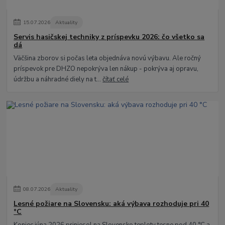
15
.
07
.
2026
Aktuality
Servis hasičskej techniky z príspevku 2026: čo všetko sa
dá
Väčšina zborov si počas leta objednáva novú výbavu. Ale ročný
príspevok pre DHZO nepokrýva len nákup - pokrýva aj opravu,
údržbu a náhradné diely na t...
čítať celé
08
.
07
.
2026
Aktuality
Lesné požiare na Slovensku: aká výbava rozhoduje pri 40
°C