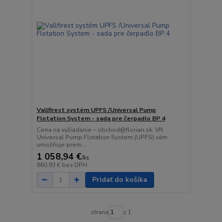
Vallfirest systém UPFS /Universal Pump
Flotation System - sada pre čerpadlo BP 4
Cena na vyžiadanie – obchod@florian.sk Vft
Universal Pump Flotation System (UPFS) vám
umožňuje prem...
1 058,94 €
/
ks
860,93 €
bez DPH
Pridať do košíka
strana
z 1