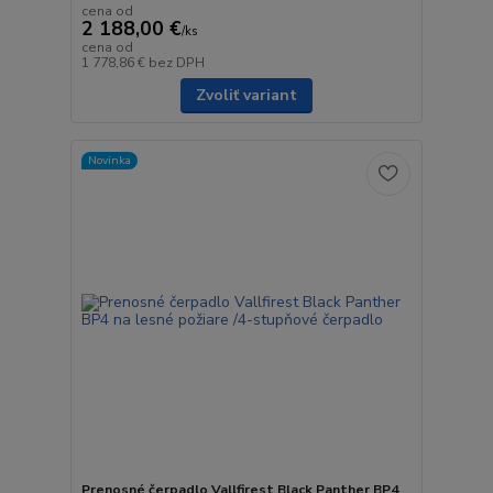
cena od
2 188,00 €
/
ks
cena od
1 778,86 €
bez DPH
Zvoliť variant
Novinka
Prenosné čerpadlo Vallfirest Black Panther BP4