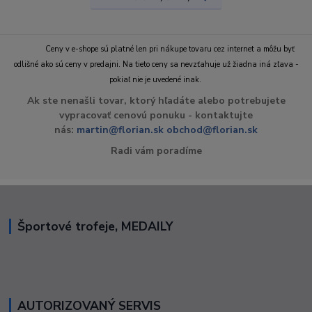
Ceny v e-shope sú platné len pri nákupe tovaru cez internet a môžu byť
odlišné ako sú ceny v predajni. Na tieto ceny sa nevzťahuje už žiadna iná zľava -
pokiaľ nie je uvedené inak.
Ak ste nenašli tovar, ktorý hľadáte alebo potrebujete
vypracovať cenovú ponuku - kontaktujte
nás:
martin@florian.sk
obchod@florian.sk
Radi vám poradíme
Športové trofeje, MEDAILY
AUTORIZOVANÝ SERVIS