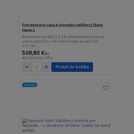
Prevádzková sada k čerpadlu Vallfirest Black
Hawk 1
Black haw sací kôš 1,5-1ks Black hawk plastová
savica storz 52-c-1ks Black hawk spojka C52
1,5“-2ks ...
508,80 €
/
ks
413,66 €
bez DPH
Pridať do košíka
Novinka