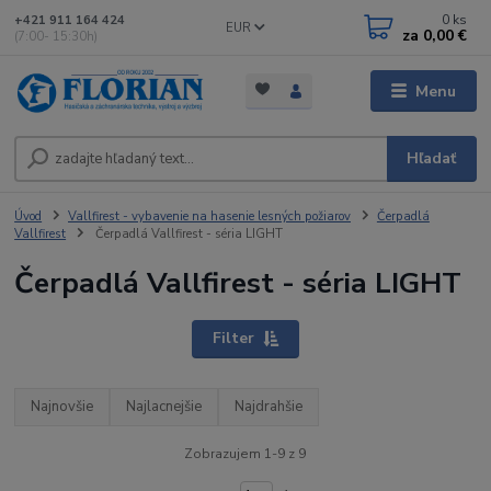
0
ks
+421 911 164 424
EUR
za
0,00 €
(7:00- 15:30h)
Menu
Hľadať
Úvod
Vallfirest - vybavenie na hasenie lesných požiarov
Čerpadlá
Vallfirest
Čerpadlá Vallfirest - séria LIGHT
Čerpadlá Vallfirest - séria LIGHT
Filter
Najnovšie
Najlacnejšie
Najdrahšie
Zobrazujem 1-9 z 9