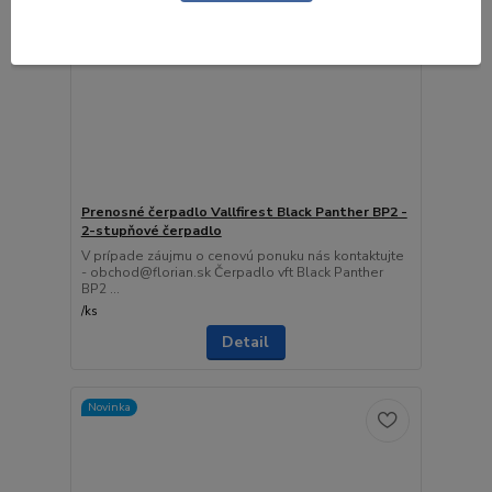
Prenosné čerpadlo Vallfirest Black Panther BP2 -
2-stupňové čerpadlo
V prípade záujmu o cenovú ponuku nás kontaktujte
- obchod@florian.sk Čerpadlo vft Black Panther
BP2 ...
/
ks
Detail
Novinka