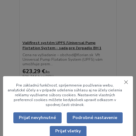
Vallfirest systém UPFS /Universal Pump
Flotation System - sada pre čerpadlo BH 1
Cena na vyžiadanie – obchod@florian.sk Vft
Universal Pump Flotation System (UPFS) vám
umožňuje prem...
623,29 €
/
ks
506,74 €
bez DPH
Pridať do košíka
Pre základnú funkčnosť, spríjemnenie používania webu,
analytické účely a v prípade udelenia súhlasu aj na účely cielenia
reklamy využívame súbory cookies. Nastavenie vlastných
preferencií cookies môžete kedykoľvek upraviť odkazom v
spodnej časti stránok.
Prijať nevyhnutné
Podrobné nastavenie
Prijať všetky