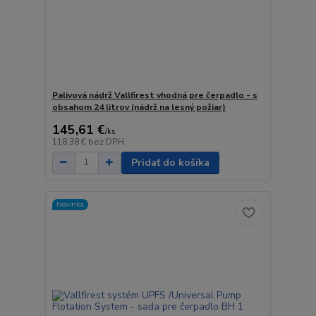
Palivová nádrž Vallfirest vhodná pre čerpadlo - s
obsahom 24 litrov (nádrž na lesný požiar)
145,61 €
/
ks
118,38 €
bez DPH
Pridať do košíka
Novinka