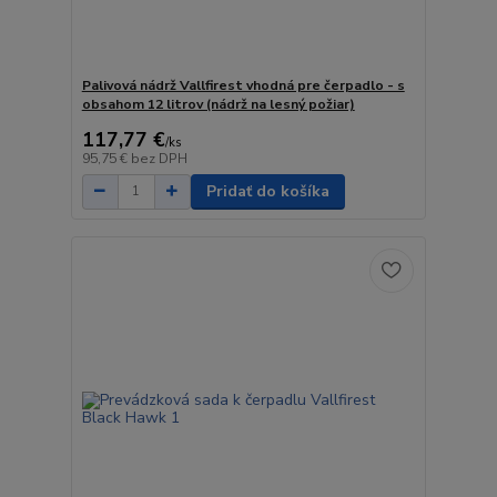
Palivová nádrž Vallfirest vhodná pre čerpadlo - s
obsahom 12 litrov (nádrž na lesný požiar)
117,77 €
/
ks
95,75 €
bez DPH
Pridať do košíka