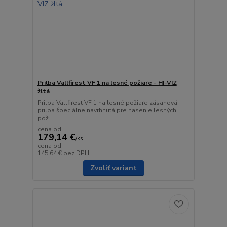
Prilba Vallfirest VF 1 na lesné požiare - HI-VIZ
žltá
Prilba Vallfirest VF 1 na lesné požiare zásahová
prilba špeciálne navrhnutá pre hasenie lesných
pož...
cena od
179,14 €
/
ks
cena od
145,64 €
bez DPH
Zvoliť variant