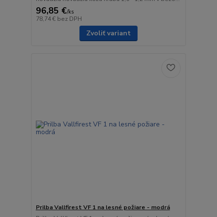
96,85 €
/
ks
78,74 €
bez DPH
Zvoliť variant
Prilba Vallfirest VF 1 na lesné požiare - modrá