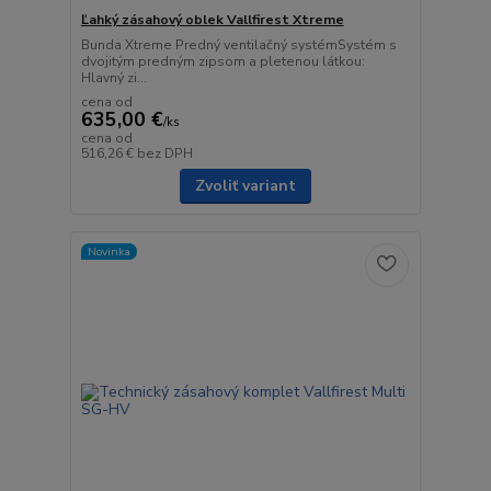
Ľahký zásahový oblek Vallfirest Xtreme
Bunda Xtreme Predný ventilačný systémSystém s
dvojitým predným zipsom a pletenou látkou:
Hlavný zi...
cena od
635,00 €
/
ks
cena od
516,26 €
bez DPH
Zvoliť variant
Novinka