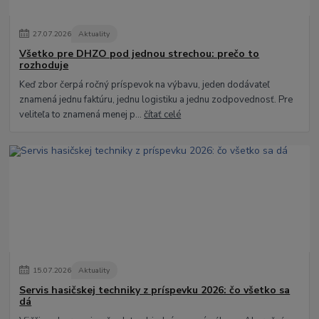
27
.
07
.
2026
Aktuality
Všetko pre DHZO pod jednou strechou: prečo to
rozhoduje
Keď zbor čerpá ročný príspevok na výbavu, jeden dodávateľ
znamená jednu faktúru, jednu logistiku a jednu zodpovednosť. Pre
veliteľa to znamená menej p...
čítať celé
15
.
07
.
2026
Aktuality
Servis hasičskej techniky z príspevku 2026: čo všetko sa
dá