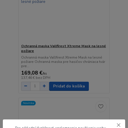
Ochranná maska Vallfirest Xtreme Mask na lesné
požiare
Ochranná maska Vallfirest Xtreme Mask na lesné
požiare Ochranná maska pre hasičov chrániaca tvár
pre...
169,08 €
/
ks
137,46 €
bez DPH
Pridať do košíka
Novinka
Pre základnú funkčnosť, spríjemnenie používania webu,