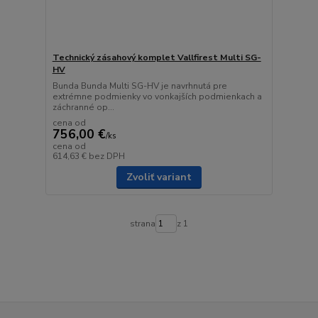
Technický zásahový komplet Vallfirest Multi SG-
HV
Bunda Bunda Multi SG-HV je navrhnutá pre
extrémne podmienky vo vonkajších podmienkach a
záchranné op...
cena od
756,00 €
/
ks
cena od
614,63 €
bez DPH
Zvoliť variant
strana
z 1