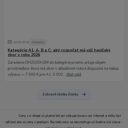
24
.
06
.
2026
Aktuality
Kategórie A1, A, B a C: aký rozpočet má váš hasičský
zbor v roku 2026
Zaradenie DHZO/DHZM do kategórie priamo určuje objem
prostriedkov, ktorý má zbor v aktuálnom roku k dispozícii na nákup
výbavy — 7 000 € pre A1, 5 000...
čítať celé
Zobraziť všetky články
Ceny v e-shope sú platné len pri nákupe tovaru cez internet a môžu byť
odlišné ako sú ceny v predajni. Na tieto ceny sa nevzťahuje už žiadna iná zľava -