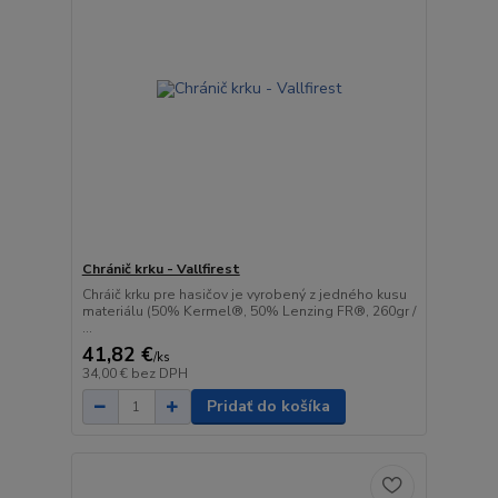
Chránič krku - Vallfirest
Chráič krku pre hasičov je vyrobený z jedného kusu
materiálu (50% Kermel®, 50% Lenzing FR®, 260gr /
...
41,82 €
/
ks
34,00 €
bez DPH
Pridať do košíka