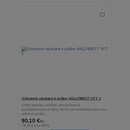
Ochranné okuliare k prilbe VALLFIREST VFT 1
rýchly upínací systém, dvojvrstvové
polykarbonátové sklá, ktoré sa nezahmlievajú a sú
odolné poškri...
90,10 €
/
ks
73,25 €
bez DPH