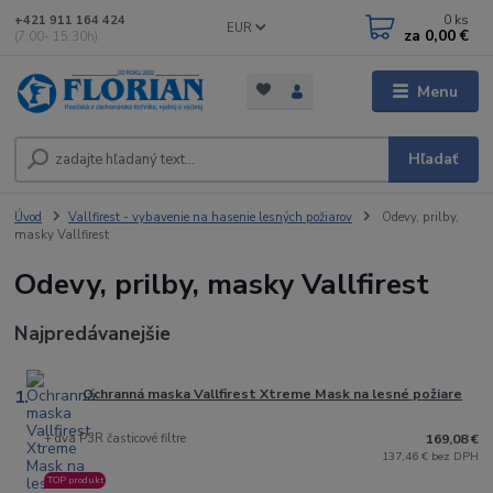
0
ks
+421 911 164 424
EUR
za
0,00 €
(7:00- 15:30h)
Menu
Hľadať
Úvod
Vallfirest - vybavenie na hasenie lesných požiarov
Odevy, prilby,
masky Vallfirest
Odevy, prilby, masky Vallfirest
Najpredávanejšie
1.
Ochranná maska Vallfirest Xtreme Mask na lesné požiare
+ dva P3R časticové filtre
169,08 €
137,46 € bez DPH
TOP produkt