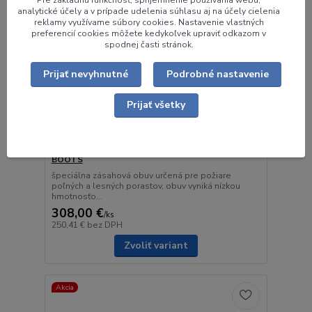
analytické účely a v prípade udelenia súhlasu aj na účely cielenia
reklamy využívame súbory cookies. Nastavenie vlastných
preferencií cookies môžete kedykoľvek upraviť odkazom v
spodnej časti stránok.
Prijať nevyhnutné
Podrobné nastavenie
Prijať všetky
Zásahová obuv na lesné požiare VFT XTREME
BOOTS
špeciálna zásahová obuv určená pre požiare
poľných a lesných porastov, obuv vyniká nízkou
hmotnosťo...
308,00 €
/
ks
250,41 €
bez DPH
Zvoliť variant
Akcia