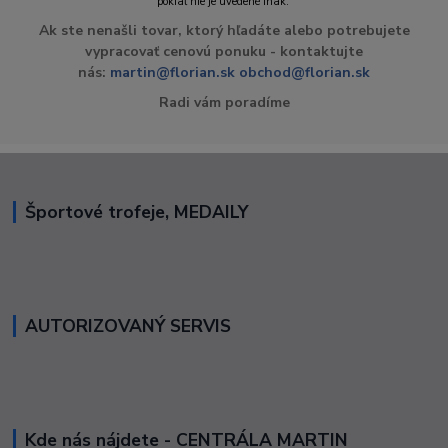
pokiaľ nie je uvedené inak.
Ak ste nenašli tovar, ktorý hľadáte alebo potrebujete
vypracovať cenovú ponuku - kontaktujte
nás:
martin@florian.sk
obchod@florian.sk
Radi vám poradíme
Športové trofeje, MEDAILY
AUTORIZOVANÝ SERVIS
Kde nás nájdete - CENTRÁLA MARTIN