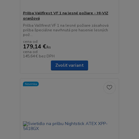
Prilba Vallfirest VF 1 na lesné požiare - HI-VIZ
oranžová
Prilba Vallfirest VF 1 na lesné požiare zásahová
prilba špeciálne navrhnutá pre hasenie lesných
pož...
cena od
179,14 €
/
ks
cena od
145,64 €
bez DPH
Zvoliť variant
Novinka