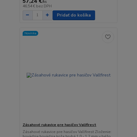
57,24 €
/
ks
46,54 €
bez DPH
Pridať do košíka
Novinka
Zásahové rukavice pre hasičov Vallfirest
Zásahové rukavice pre hasičov Vallfirest Zloženie:
hovädzia hovädzia koža hrubá 1,0 - 1,2 mm v béžo...