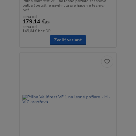
Prilba Vallfirest VF 1 na lesné požiare zásahová
prilba špeciálne navrhnutá pre hasenie lesných
pož...
cena od
179,14 €
/
ks
cena od
145,64 €
bez DPH
Zvoliť variant