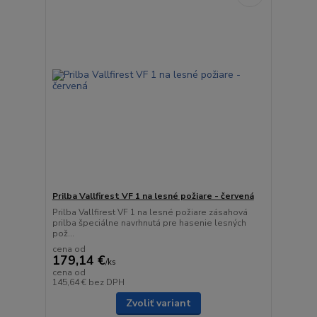
Prilba Vallfirest VF 1 na lesné požiare - červená
Prilba Vallfirest VF 1 na lesné požiare zásahová
prilba špeciálne navrhnutá pre hasenie lesných
pož...
cena od
179,14 €
/
ks
cena od
145,64 €
bez DPH
Zvoliť variant