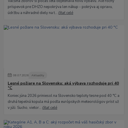
Väčšina zborov si počas leta objednáva novú výbavu. Ale ročný
príspevok pre DHZO nepokrýva len nákup - pokrýva aj opravu,
údržbu a náhradné diely na t...
čítať celé
08
.
07
.
2026
Aktuality
Lesné požiare na Slovensku: aká výbava rozhoduje pri 40
°C
Koniec júna 2026 priniesol na Slovensko teploty tesne pod 40 °C a
druhá tepelná kopula má podľa európskych meteorológov prísť už
v júli. Sucho, vietor...
čítať celé