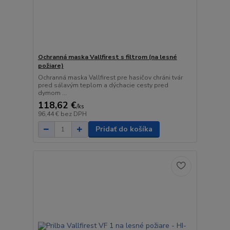
Ochranná maska Vallfirest s filtrom (na lesné
požiare)
Ochranná maska Vallfirest pre hasičov chráni tvár
pred sálavým teplom a dýchacie cesty pred
dymom ...
118,62 €
/
ks
96,44 €
bez DPH
Pridať do košíka