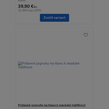
nosič...
39,90 €
/
ks
32,44 €
bez DPH
Zvoliť variant
Prídavné popruhy na hlavu k maskám Vallfirest