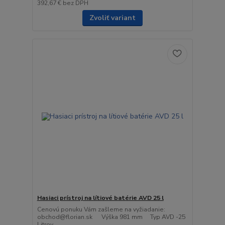
392,67 €
bez DPH
Zvoliť variant
Hasiaci prístroj na lítiové batérie AVD 25 l
Cenovú ponuku Vám zašleme na vyžiadanie:
obchod@florian.sk Výška 981 mm Typ AVD -25
Litrov ...