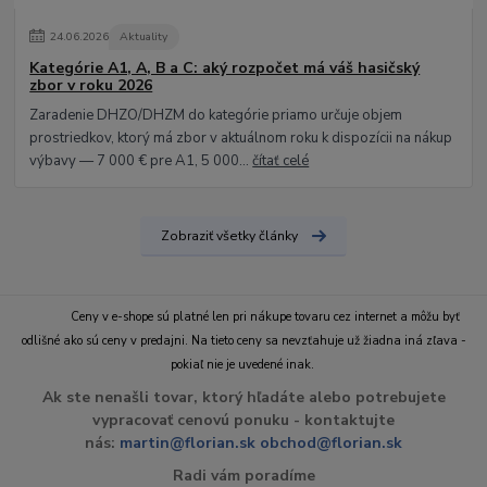
24
.
06
.
2026
Aktuality
Kategórie A1, A, B a C: aký rozpočet má váš hasičský
zbor v roku 2026
Zaradenie DHZO/DHZM do kategórie priamo určuje objem
prostriedkov, ktorý má zbor v aktuálnom roku k dispozícii na nákup
výbavy — 7 000 € pre A1, 5 000...
čítať celé
Zobraziť všetky články
Ceny v e-shope sú platné len pri nákupe tovaru cez internet a môžu byť
odlišné ako sú ceny v predajni. Na tieto ceny sa nevzťahuje už žiadna iná zľava -
pokiaľ nie je uvedené inak.
Ak ste nenašli tovar, ktorý hľadáte alebo potrebujete
vypracovať cenovú ponuku - kontaktujte
nás:
martin@florian.sk
obchod@florian.sk
Radi vám poradíme