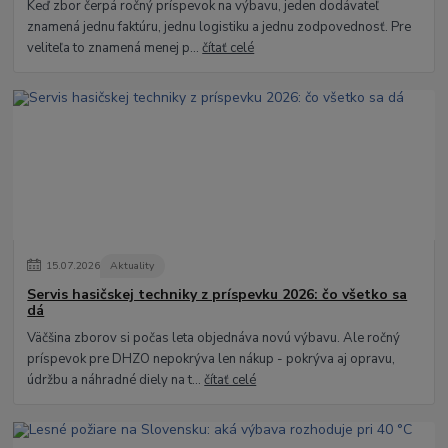
Keď zbor čerpá ročný príspevok na výbavu, jeden dodávateľ
znamená jednu faktúru, jednu logistiku a jednu zodpovednosť. Pre
veliteľa to znamená menej p...
čítať celé
15
.
07
.
2026
Aktuality
Servis hasičskej techniky z príspevku 2026: čo všetko sa
dá
Väčšina zborov si počas leta objednáva novú výbavu. Ale ročný
príspevok pre DHZO nepokrýva len nákup - pokrýva aj opravu,
údržbu a náhradné diely na t...
čítať celé