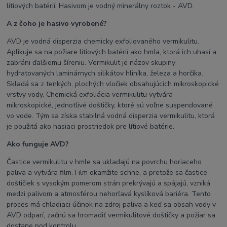
lítiových batérií. Hasivom je vodný minerálny roztok - AVD.
A z čoho je hasivo vyrobené?
AVD je vodná disperzia chemicky exfoliovaného vermikulitu.
Aplikuje sa na požiare lítiových batérií ako hmla, ktorá ich uhasí a
zabráni ďalšiemu šíreniu. Vermikulit je názov skupiny
hydratovaných laminárnych silikátov hliníka, železa a horčíka.
Skladá sa z tenkých, plochých vločiek obsahujúcich mikroskopické
vrstvy vody. Chemická exfoliácia vermikulitu vytvára
mikroskopické, jednotlivé doštičky, ktoré sú voľne suspendované
vo vode. Tým sa získa stabilná vodná disperzia vermikulitu, ktorá
je použitá ako hasiaci prostriedok pre lítiové batérie.
Ako funguje AVD?
Častice vermikulitu v hmle sa ukladajú na povrchu horiaceho
paliva a vytvára film. Film okamžite schne, a pretože sa častice
doštičiek s vysokým pomerom strán prekrývajú a spájajú, vzniká
medzi palivom a atmosférou nehorľavá kyslíková bariéra. Tento
proces má chladiaci účinok na zdroj paliva a keď sa obsah vody v
AVD odparí, začnú sa hromadiť vermikulitové doštičky a požiar sa
dostane pod kontrolu.