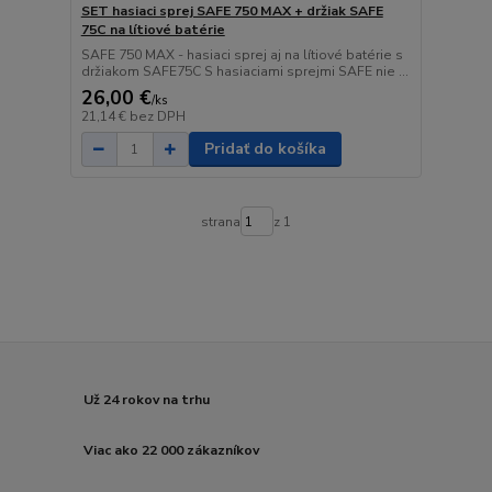
SET hasiaci sprej SAFE 750 MAX + držiak SAFE
75C na lítiové batérie
SAFE 750 MAX - hasiaci sprej aj na lítiové batérie s
držiakom SAFE75C S hasiaciami sprejmi SAFE nie ...
26,00 €
/
ks
21,14 €
bez DPH
Pridať do košíka
strana
z 1
Už 24 rokov na trhu
Viac ako 22 000 zákazníkov