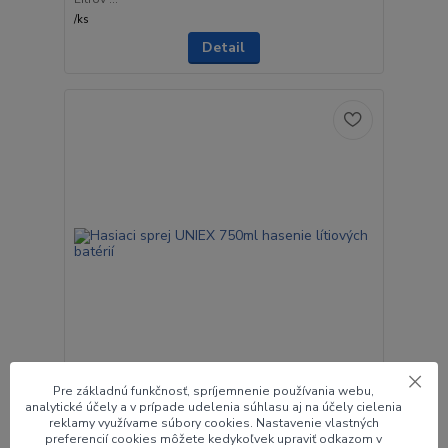
/
ks
Detail
Pre základnú funkčnosť, spríjemnenie používania webu,
Hasiaci sprej UNIEX 750ml hasenie lítiových
analytické účely a v prípade udelenia súhlasu aj na účely cielenia
reklamy využívame súbory cookies. Nastavenie vlastných
batérií
preferencií cookies môžete kedykoľvek upraviť odkazom v
UNIEX sprej 750 ml je univerzálny penotvorný