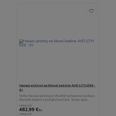
Hasiaci prístroj na lítiové batérie AVD LITH EX9 -
9 l
Tento hasiaci prístroj je vhodný na hasenie požiaru
lítiových batérií v počiatočnej fáze. Svoje upla...
cena od
482,99 €
/
ks
cena od