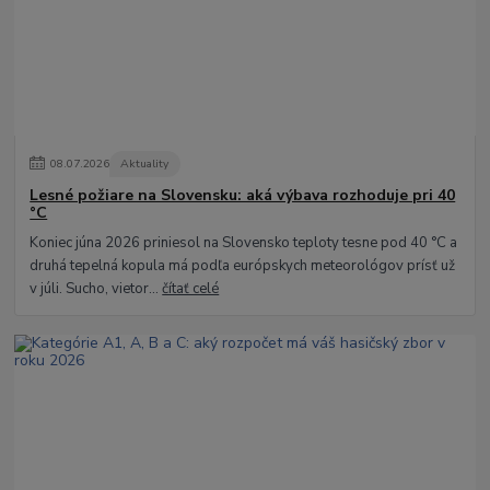
08
.
07
.
2026
Aktuality
Lesné požiare na Slovensku: aká výbava rozhoduje pri 40
°C
Koniec júna 2026 priniesol na Slovensko teploty tesne pod 40 °C a
druhá tepelná kopula má podľa európskych meteorológov prísť už
v júli. Sucho, vietor...
čítať celé