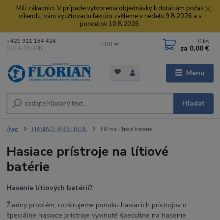
Milí zákazníci. V prípade vytvorenia objednávky k dotáciám počas
víkendu, vám vyúčtovaciu faktúru zašleme v nedeľu 9.8.2026 a v
pondelok 10.8.2026.
0
ks
+421 911 164 424
EUR
za
0,00 €
(7:00- 15:30h)
Menu
Hľadať
Úvod
HASIACE PRÍSTROJE
HP na lítiové batérie
Hasiace prístroje na lítiové
batérie
Hasenie lítiových batérií?
Žiadny problém, rozširujeme ponuku hasiacich prístrojov o
špeciálne hasiace prístroje vyvinuté špeciálne na hasenie