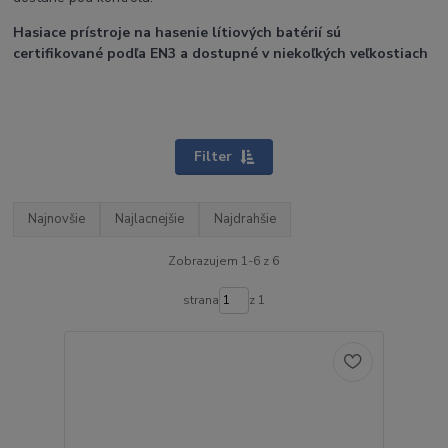
Hasiace prístroje na hasenie lítiových batérií sú
certifikované podľa EN3 a dostupné v niekoľkých veľkostiach
Filter
Najnovšie
Najlacnejšie
Najdrahšie
Zobrazujem 1-6 z 6
strana
z 1