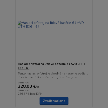
Hasiaci prístroj na lítiové batérie 6 l AVD LITH
EX6 - 6 l
Tento hasiaci prístroj je vhodný na hasenie požiaru
lítiových batérií v počiatočnej fáze. Svoje upla...
cena od
328,00 €
/
ks
cena od
266,67 €
bez DPH
Zvoliť variant