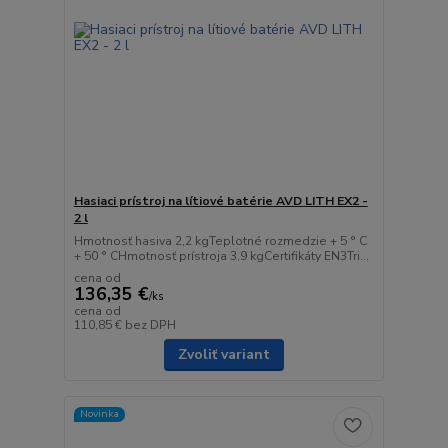
Hasiaci prístroj na lítiové batérie AVD LITH EX2 -
2 l
Hmotnosť hasiva 2,2 kgTeplotné rozmedzie + 5 ° C
+ 50 ° CHmotnosť prístroja 3,9 kgCertifikáty EN3Tri...
cena od
136,35 €
/
ks
cena od
110,85 €
bez DPH
Zvoliť variant
Novinka