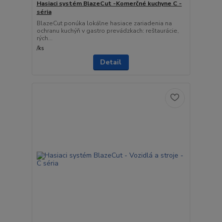
Hasiaci systém BlazeCut -Komerčné kuchyne C -
séria
BlazeCut ponúka lokálne hasiace zariadenia na
ochranu kuchýň v gastro prevádzkach: reštaurácie,
rých...
/
ks
Detail