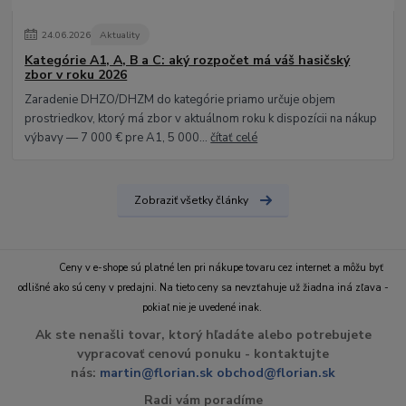
24
.
06
.
2026
Aktuality
Kategórie A1, A, B a C: aký rozpočet má váš hasičský
zbor v roku 2026
Zaradenie DHZO/DHZM do kategórie priamo určuje objem
prostriedkov, ktorý má zbor v aktuálnom roku k dispozícii na nákup
výbavy — 7 000 € pre A1, 5 000...
čítať celé
Zobraziť všetky články
Ceny v e-shope sú platné len pri nákupe tovaru cez internet a môžu byť
odlišné ako sú ceny v predajni. Na tieto ceny sa nevzťahuje už žiadna iná zľava -
pokiaľ nie je uvedené inak.
Ak ste nenašli tovar, ktorý hľadáte alebo potrebujete
vypracovať cenovú ponuku - kontaktujte
nás:
martin@florian.sk
obchod@florian.sk
Radi vám poradíme