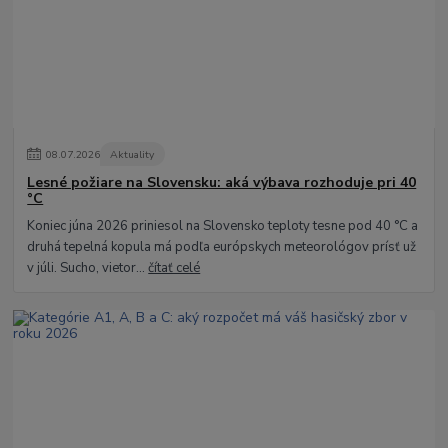
08
.
07
.
2026
Aktuality
Lesné požiare na Slovensku: aká výbava rozhoduje pri 40
°C
Koniec júna 2026 priniesol na Slovensko teploty tesne pod 40 °C a
druhá tepelná kopula má podľa európskych meteorológov prísť už
v júli. Sucho, vietor...
čítať celé