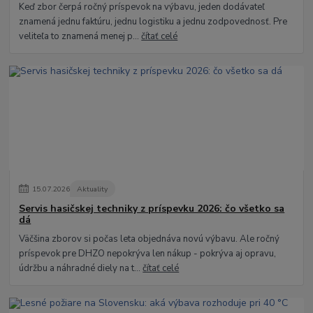
Keď zbor čerpá ročný príspevok na výbavu, jeden dodávateľ
znamená jednu faktúru, jednu logistiku a jednu zodpovednosť. Pre
veliteľa to znamená menej p...
čítať celé
15
.
07
.
2026
Aktuality
Servis hasičskej techniky z príspevku 2026: čo všetko sa
dá
Väčšina zborov si počas leta objednáva novú výbavu. Ale ročný
príspevok pre DHZO nepokrýva len nákup - pokrýva aj opravu,
údržbu a náhradné diely na t...
čítať celé