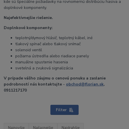
kde sú špeciálne požiadavky na rovnomernú distribúciu hasiva a
doplnkové komponenty.
Najefektívnejšie riešenie.
Doplnkové komponenty:
teplotný/dymový hlásič, teplotný kábel, iné
tlakový spínač alebo tlakový snímač
solenoid ventil
požiarna ústredňa alebo riadiace panely
manuálne spustenie hasenia
svetelná a zvuková signalizácia
V prípade vášho záujmu o cenovú ponuku a zaslanie
podrobností nás kontaktujte -
obchod@florian.sk
,
0911217170
Filter
Najnovšie
Najlacnejšie
Najdrahšie