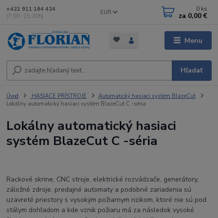
0
ks
+421 911 164 424
EUR
za
0,00 €
(7:00- 15:30h)
Menu
Hľadať
Úvod
HASIACE PRÍSTROJE
Automatický hasiaci systém BlazeCut
Lokálny automatický hasiaci systém BlazeCut C -séria
Lokálny automatický hasiaci
systém BlazeCut C -séria
Rackové skrine, CNC stroje, elektrické rozvádzače, generátory,
záložné zdroje, predajné automaty a podobné zariadenia sú
uzavreté priestory s vysokým požiarnym rizikom, ktoré nie sú pod
stálym dohľadom a kde vznik požiaru má za následok vysoké