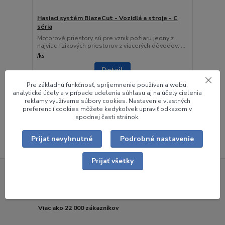
Hasiaci systém BlazeCut - Vozidlá a stroje - C
séria
Motorové priestory sú pre vznik požiaru jedny z
najviac rizikových priestorov z viacerých dôvodov: ...
/
ks
Detail
Pre základnú funkčnosť, spríjemnenie používania webu,
analytické účely a v prípade udelenia súhlasu aj na účely cielenia
reklamy využívame súbory cookies. Nastavenie vlastných
strana
z 1
preferencií cookies môžete kedykoľvek upraviť odkazom v
spodnej časti stránok.
Prijať nevyhnutné
Podrobné nastavenie
Prijať všetky
Už 24 rokov na trhu
Viac ako 22 000 zákazníkov