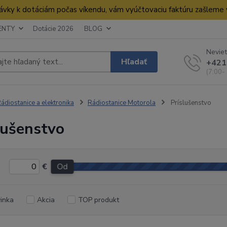
dnávky k dotáciám počas víkendu, vám vyúčtovaciu faktúru zašleme
ENTY
Dotácie 2026
BLOG
Neviet
Hľadať
+421
(7:00-
ádiostanice a elektronika
Rádiostanice Motorola
Príslušenstvo
lušenstvo
€
Od
inka
Akcia
TOP produkt