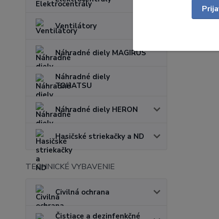
Prij
Ventilátory
Náhradné diely MAGIRUS
Náhradné diely
TOHATSU
Náhradné diely HERON
Hasičské striekačky a ND
TECHNICKÉ VYBAVENIE
Civilná ochrana
Čistiace a dezinfenkčné