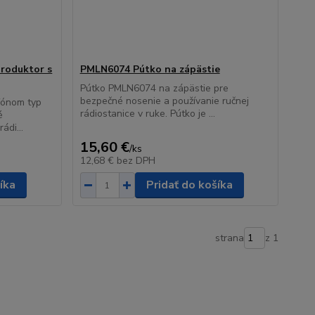
roduktor s
PMLN6074 Pútko na zápästie
Pútko PMLN6074 na zápästie pre
bezpečné nosenie a používanie ručnej
fónom typ
rádiostanice v ruke. Pútko je ...
é
ádi...
15,60 €
/
ks
12,68 €
bez DPH
íka
Pridať do košíka
strana
z 1