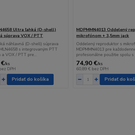
658 Ultra ľahká (D-shell)
MDPMMN4013 Oddelený rep
á súprava VOX / PTT
mikrofónom + 3,5mm jack
hká náhlavná (D-shell) súprava
Oddelený reproduktor s mikro
MLN4658 s integrovaným PTT
MDPMMN4013 pre každodenn
m a VOX / PTT pre...
profesionálne použitie spolu s r
 €
74,90 €
/
ks
/
ks
bez DPH
60,89 €
bez DPH
Pridať do košíka
Pridať do koš