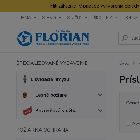
Milí zákazníci. V prípade vytvorenia obje
FIRMA
SERVIS
SLUŽBY
ŠKOLENIA
DOKUM
ŠPECIALIZOVANÉ VYBAVENIE
Úvod
R
Prís
Likvidácia hmyzu
Lesné požiare
Cena:
Povodňová služba
Nov
POŽIARNA OCHRANA