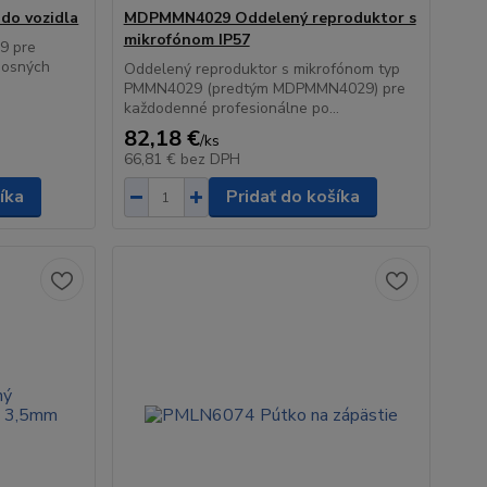
do vozidla
MDPMMN4029 Oddelený reproduktor s
mikrofónom IP57
9 pre
nosných
Oddelený reproduktor s mikrofónom typ
PMMN4029 (predtým MDPMMN4029) pre
každodenné profesionálne po...
82,18 €
/
ks
66,81 €
bez DPH
íka
Pridať do košíka