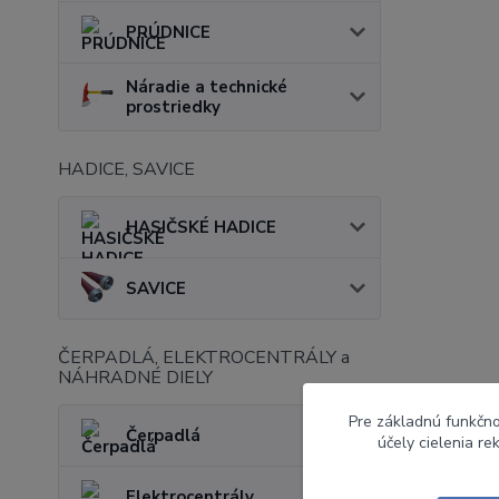
PRÚDNICE
Náradie a technické
prostriedky
HADICE, SAVICE
HASIČSKÉ HADICE
SAVICE
ČERPADLÁ, ELEKTROCENTRÁLY a
NÁHRADNÉ DIELY
Pre základnú funkčno
Čerpadlá
účely cielenia r
Elektrocentrály