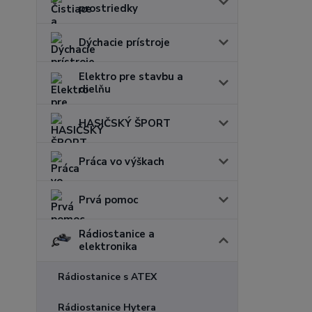
prostriedky
Dýchacie prístroje
Elektro pre stavbu a
dielňu
HASIČSKÝ ŠPORT
Práca vo výškach
Prvá pomoc
Rádiostanice a
elektronika
Rádiostanice s ATEX
Rádiostanice Hytera