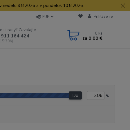
 v nedeľu 9.8.2026 a v pondelok 10.8.2026.
Prihlásenie
EUR
e si rady? Zavolajte.
0
ks
 911 164 424
za
0,00 €
 15:30h)
Do
€