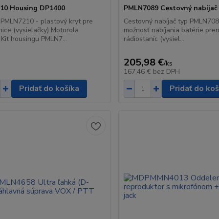
10 Housing DP1400
PMLN7089 Cestovný nabíjač 
PMLN7210 - plastový kryt pre
Cestovný nabíjač typ PMLN708
nice (vysielačky) Motorola
možnosť nabíjania batérie pre
Kit housingu PMLN7...
rádiostaníc (vysiel...
205,98 €
/
ks
167,46 €
bez DPH
Pridať do košíka
Pridať do koš