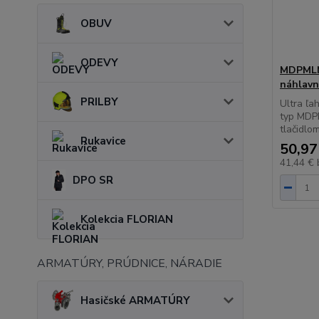
OBUV
ODEVY
MDPMLN4
náhlavn
PRILBY
Ultra ľa
typ MDP
tlačidlo
Rukavice
50,97
41,44 €
DPO SR
Kolekcia FLORIAN
ARMATÚRY, PRÚDNICE, NÁRADIE
Hasičské ARMATÚRY