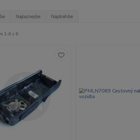
šie
Najlacnejšie
Najdrahšie
m 1-6 z 6