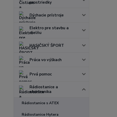
prostriedky
Dýchacie prístroje
Elektro pre stavbu a
dielňu
HASIČSKÝ ŠPORT
Práca vo výškach
Prvá pomoc
Rádiostanice a
elektronika
Rádiostanice s ATEX
Rádiostanice Hytera