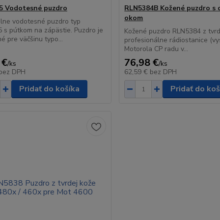
5 Vodotesné puzdro
RLN5384B Kožené puzdro s
okom
lne vodotesné puzdro typ
s pútkom na zápästie. Puzdro je
Kožené puzdro RLN5384 z tvrd
é pre väčšinu typo...
profesionálne rádiostanice (vy
Motorola CP radu v...
 €
76,98 €
/
ks
/
ks
bez DPH
62,59 €
bez DPH
Pridať do košíka
Pridať do koš