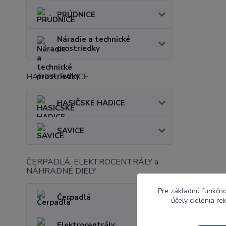
PRÚDNICE
Náradie a technické
prostriedky
HADICE, SAVICE
HASIČSKÉ HADICE
SAVICE
ČERPADLÁ, ELEKTROCENTRÁLY a
NÁHRADNÉ DIELY
Pre základnú funkčno
Čerpadlá
účely cielenia r
Elektrocentrály