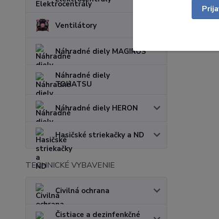
Prij
Ventilátory
Náhradné diely MAGIRUS
Náhradné diely
TOHATSU
Náhradné diely HERON
Hasičské striekačky a ND
TECHNICKÉ VYBAVENIE
Civilná ochrana
Čistiace a dezinfenkčné