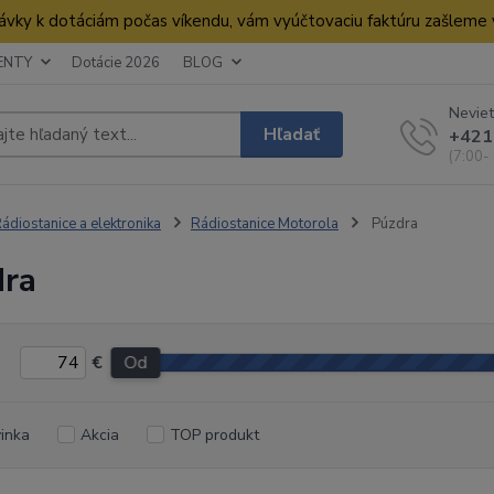
dnávky k dotáciám počas víkendu, vám vyúčtovaciu faktúru zašleme
ENTY
Dotácie 2026
BLOG
Neviet
Hľadať
+421
(7:00-
ádiostanice a elektronika
Rádiostanice Motorola
Púzdra
ra
€
Od
inka
Akcia
TOP produkt