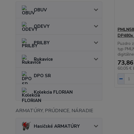
OBUV
ODEVY
PMLN583
DP480x 
PRILBY
Puzdro z
typ PML
digitálne
Rukavice
73,86
60,05 €
DPO SR
Kolekcia FLORIAN
ARMATÚRY, PRÚDNICE, NÁRADIE
Hasičské ARMATÚRY