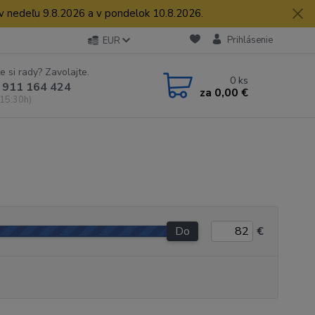
 v nedeľu 9.8.2026 a v pondelok 10.8.2026.
Prihlásenie
EUR
e si rady? Zavolajte.
0
ks
 911 164 424
za
0,00 €
 15:30h)
Do
€