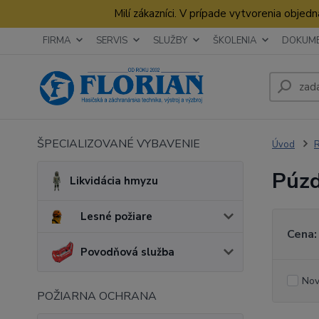
Milí zákazníci. V prípade vytvorenia obje
FIRMA
SERVIS
SLUŽBY
ŠKOLENIA
DOKUM
ŠPECIALIZOVANÉ VYBAVENIE
Úvod
R
Púzd
Likvidácia hmyzu
Lesné požiare
Cena:
Povodňová služba
Nov
POŽIARNA OCHRANA