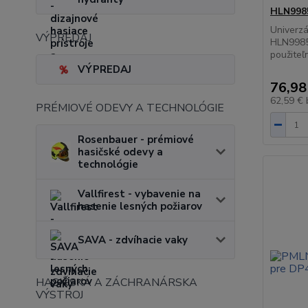
HLN998
Univerzá
VÝPREDAJ
HLN9985 
použiteľn
VÝPREDAJ
76,98
62,59 €
PRÉMIOVÉ ODEVY A TECHNOLÓGIE
Rosenbauer - prémiové
hasičské odevy a
technológie
Vallfirest - vybavenie na
hasenie lesných požiarov
SAVA - zdvíhacie vaky
HASIČSKÁ A ZÁCHRANÁRSKA
VÝSTROJ