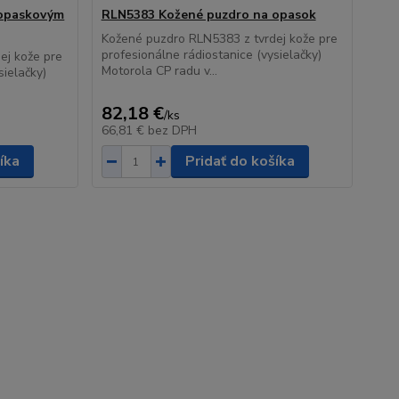
 opaskovým
RLN5383 Kožené puzdro na opasok
Kožené puzdro RLN5383 z tvrdej kože pre
profesionálne rádiostanice (vysielačky)
ej kože pre
Motorola CP radu v...
sielačky)
82,18 €
/
ks
66,81 €
bez DPH
íka
Pridať do košíka