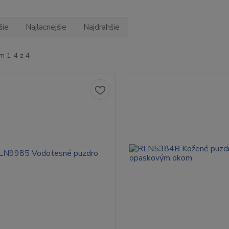
šie
Najlacnejšie
Najdrahšie
m 1-4 z 4