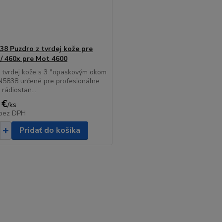
8 Puzdro z tvrdej kože pre
/ 460x pre Mot 4600
 tvrdej kože s 3 "opaskovým okom
N5838 určené pre profesionálne
 rádiostan...
 €
/
ks
bez DPH
Pridať do košíka