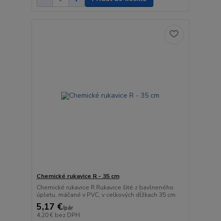
Chemické rukavice R - 35 cm
Chemické rukavice R Rukavice šité z bavlneného
úpletu, máčané v PVC, v celkových dĺžkach 35 cm.
5,17 €
/
pár
4,20 €
bez DPH