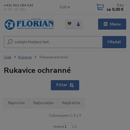
0
ks
+421 911 164 424
EUR
za
0,00 €
(7:00- 15:30h)
Menu
Hľadať
Úvod
Rukavice
Rukavice ochranné
Rukavice ochranné
Filter
Najnovšie
Najlacnejšie
Najdrahšie
Zobrazujem 1-3 z 3
strana
z 1