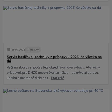
15
.
07
.
2026
Aktuality
Servis hasičskej techniky z príspevku 2026: čo všetko sa
dá
Väčšina zborov si počas leta objednáva novú výbavu. Ale ročný
príspevok pre DHZO nepokrýva len nákup - pokrýva aj opravu,
údržbu a náhradné diely na t...
čítať celé