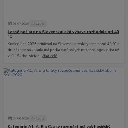
08
.
07
.
2026
Aktuality
Lesné požiare na Slovensku: aká výbava rozhoduje pri 40
°C
Koniec júna 2026 priniesol na Slovensko teploty tesne pod 40 °C a
druhá tepelná kopula má podľa európskych meteorológov prísť už
v júli. Sucho, vietor...
čítať celé
24
.
06
.
2026
Aktuality
Kategórie A1, A, B a C: aký rozpočet má váš hasičský