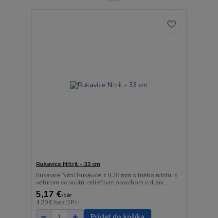
Rukavice Nitril - 33 cm
Rukavice Nitril Rukavice z 0,38 mm silného nitrilu, s
velúrom vo vnútri, reliéfnym povrchom v dlani ...
5,17 €
/
pár
4,20 €
bez DPH
Pridať do košíka