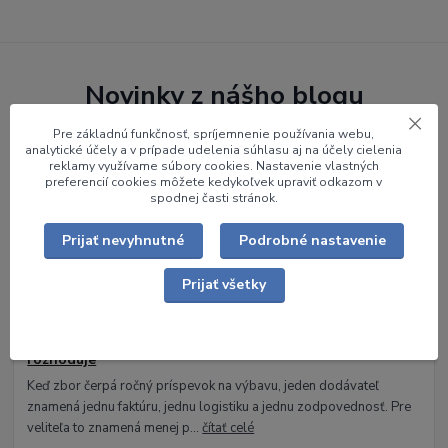
Novinky z nášho blogu
Pre základnú funkčnosť, spríjemnenie používania webu,
analytické účely a v prípade udelenia súhlasu aj na účely cielenia
reklamy využívame súbory cookies. Nastavenie vlastných
preferencií cookies môžete kedykoľvek upraviť odkazom v
spodnej časti stránok.
Prijať nevyhnutné
Podrobné nastavenie
Prijať všetky
27
.
07
.
2026
Aktuality
Všetko pre DHZO pod jednou strechou: prečo to
rozhoduje
Keď zbor čerpá ročný príspevok na výbavu, jeden dodávateľ
znamená jednu faktúru, jednu logistiku a jednu zodpovednosť. Pre
veliteľa to znamená menej p...
čítať celé