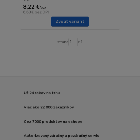
8,22 €
/
box
6,68 €
bez DPH
Zvoliť variant
strana
z 1
Už 24 rokov na trhu
Viac ako 22 000 zákazníkov
Cez 7000 produktov na eshope
Autorizovaný záručný a pozáručný servis