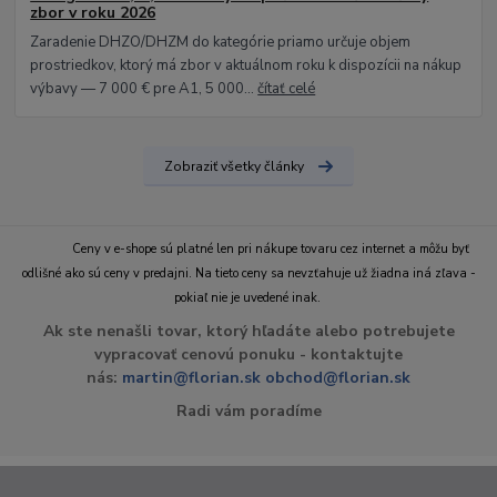
zbor v roku 2026
Zaradenie DHZO/DHZM do kategórie priamo určuje objem
prostriedkov, ktorý má zbor v aktuálnom roku k dispozícii na nákup
výbavy — 7 000 € pre A1, 5 000...
čítať celé
Zobraziť všetky články
Ceny v e-shope sú platné len pri nákupe tovaru cez internet a môžu byť
odlišné ako sú ceny v predajni. Na tieto ceny sa nevzťahuje už žiadna iná zľava -
pokiaľ nie je uvedené inak.
Ak ste nenašli tovar, ktorý hľadáte alebo potrebujete
vypracovať cenovú ponuku - kontaktujte
nás:
martin@florian.sk
obchod@florian.sk
Radi vám poradíme