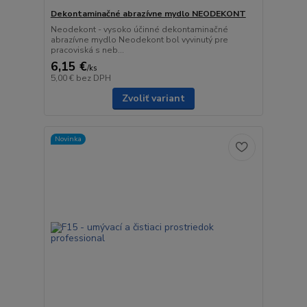
Dekontaminačné abrazívne mydlo NEODEKONT
Neodekont - vysoko účinné dekontaminačné
abrazívne mydlo Neodekont bol vyvinutý pre
pracoviská s neb...
6,15 €
/
ks
5,00 €
bez DPH
Zvoliť variant
Novinka