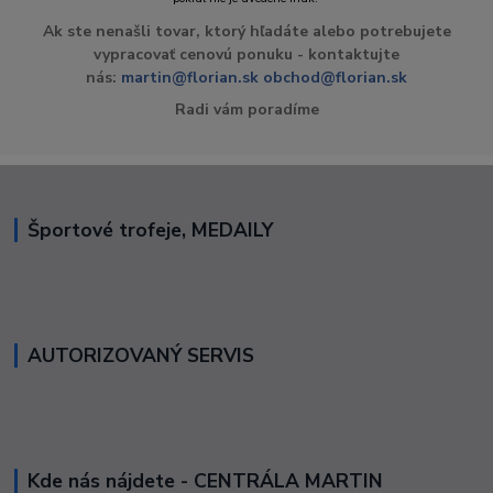
Ak ste nenašli tovar, ktorý hľadáte alebo potrebujete
vypracovať cenovú ponuku - kontaktujte
nás:
martin@florian.sk
obchod@florian.sk
Radi vám poradíme
Športové trofeje, MEDAILY
AUTORIZOVANÝ SERVIS
Kde nás nájdete - CENTRÁLA MARTIN