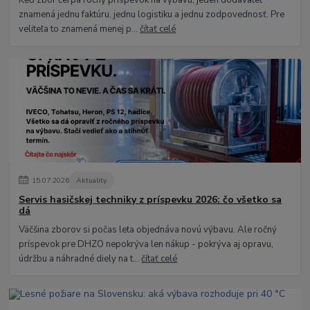
Keď zbor čerpá ročný príspevok na výbavu, jeden dodávateľ
znamená jednu faktúru, jednu logistiku a jednu zodpovednosť. Pre
veliteľa to znamená menej p...
čítať celé
15
.
07
.
2026
Aktuality
Servis hasičskej techniky z príspevku 2026: čo všetko sa
dá
Väčšina zborov si počas leta objednáva novú výbavu. Ale ročný
príspevok pre DHZO nepokrýva len nákup - pokrýva aj opravu,
údržbu a náhradné diely na t...
čítať celé