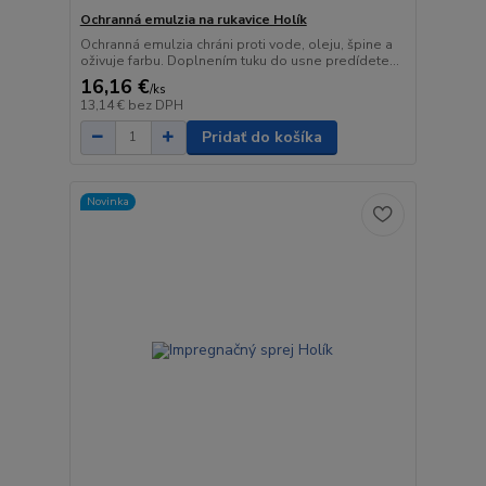
Ochranná emulzia na rukavice Holík
Ochranná emulzia chráni proti vode, oleju, špine a
oživuje farbu. Doplnením tuku do usne predídete...
16,16 €
/
ks
13,14 €
bez DPH
Pridať do košíka
Novinka