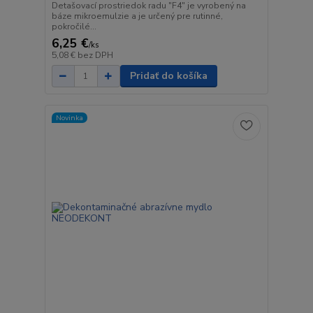
Detašovací prostriedok radu "F4" je vyrobený na
báze mikroemulzie a je určený pre rutinné,
pokročilé...
6,25 €
/
ks
5,08 €
bez DPH
Pridať do košíka
Novinka