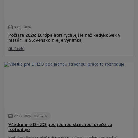
09
.
08
.
2026
Požiare 2026: Európa horí rýchlejšie než kedykoľvek v
histórii a Slovensko nie je výnimka
čítať celé
27
.
07
.
2026
Aktuality
Všetko pre DHZO pod jednou strechou: prečo to
rozhoduje