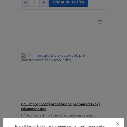
Pridať do košíka
F7 - Impregnačný prostriedok pre viacvrstvový
zásahový odev
F7 dopĺňa rad F o špecializovanú impregnáciu.
Obnovuje hydrofóbne a oleofóbny úpravy na
zásahovú ode...
Pre základnú funkčnosť, spríjemnenie používania webu,