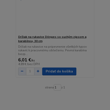
Držiak na rukavice Dönges so suchým zipsom a
karabínou, 30 cm
Držiak na rukavice na pripevnenie všetkých typov
rukavíc k pracovnému oblečeniu. Pevná karabína
bezp...
6,01 €
/
ks
4,89 €
bez DPH
Pridať do košíka
strana
z 1