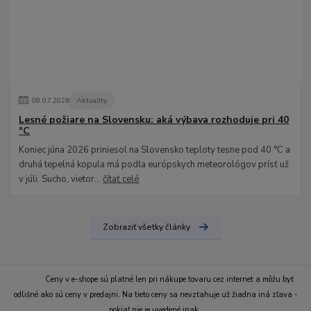
08
.
07
.
2026
Aktuality
Lesné požiare na Slovensku: aká výbava rozhoduje pri 40
°C
Koniec júna 2026 priniesol na Slovensko teploty tesne pod 40 °C a
druhá tepelná kopula má podľa európskych meteorológov prísť už
v júli. Sucho, vietor...
čítať celé
Zobraziť všetky články
Ceny v e-shope sú platné len pri nákupe tovaru cez internet a môžu byť
odlišné ako sú ceny v predajni. Na tieto ceny sa nevzťahuje už žiadna iná zľava -
pokiaľ nie je uvedené inak.