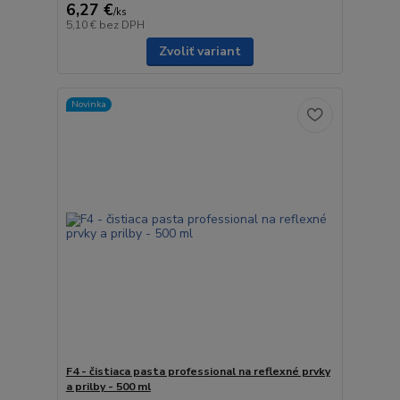
6,27 €
/
ks
5,10 €
bez DPH
Zvoliť variant
Novinka
F4 - čistiaca pasta professional na reflexné prvky
a prilby - 500 ml