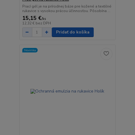
Prací gél je na prírodnej báze pre kožené a textilné
rukavice s vysokou prácou účinnosťou. Pôsobína ...
15,15 €
/
ks
12,32 €
bez DPH
Pridať do košíka
Novinka