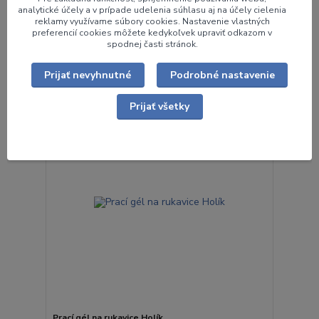
cena od
analytické účely a v prípade udelenia súhlasu aj na účely cielenia
19,40 €
/
ks
reklamy využívame súbory cookies. Nastavenie vlastných
cena od
preferencií cookies môžete kedykoľvek upraviť odkazom v
15,77 €
bez DPH
spodnej časti stránok.
Zvoliť variant
Prijať nevyhnutné
Podrobné nastavenie
Novinka
Prijať všetky
Prací gél na rukavice Holík