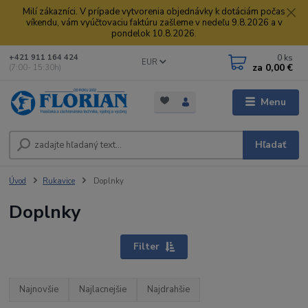
Milí zákazníci. V prípade vytvorenia objednávky k dotáciám počas
víkendu, vám vyúčtovaciu faktúru zašleme v nedeľu 9.8.2026 a v
pondelok 10.8.2026.
0
ks
+421 911 164 424
EUR
za
0,00 €
(7:00- 15:30h)
Menu
Hľadať
Úvod
Rukavice
Doplnky
Doplnky
Filter
Najnovšie
Najlacnejšie
Najdrahšie