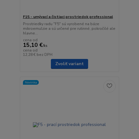
F15 - umývací a čistiaci prostriedok professional
Prostriedky radu "F5" sú vyrobené na báze
mikroemulzie a sú určené pre rutinné, pokročilé ale
hlavne...
cena od
15,10 €
/
ks
cena od
12,28 €
bez DPH
Zvoliť variant
Novinka