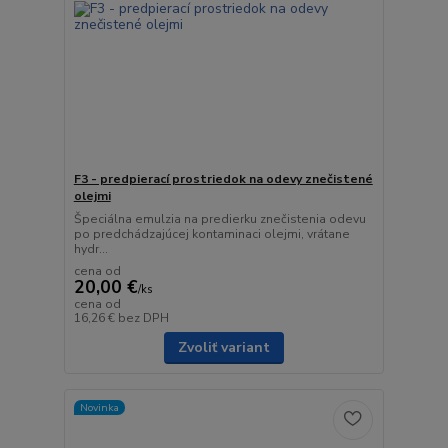
F3 - predpierací prostriedok na odevy znečistené
olejmi
Špeciálna emulzia na predierku znečistenia odevu
po predchádzajúcej kontaminaci olejmi, vrátane
hydr...
cena od
20,00 €
/
ks
cena od
16,26 €
bez DPH
Zvoliť variant
Novinka