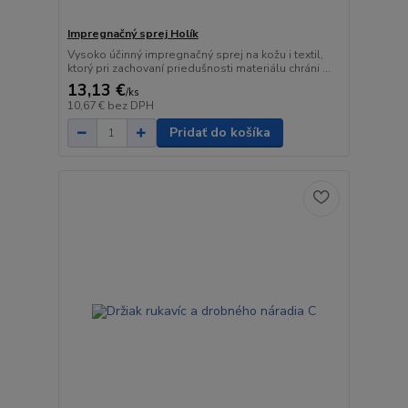
Impregnačný sprej Holík
Vysoko účinný impregnačný sprej na kožu i textil,
ktorý pri zachovaní priedušnosti materiálu chráni ...
13,13 €
/
ks
10,67 €
bez DPH
Pridať do košíka