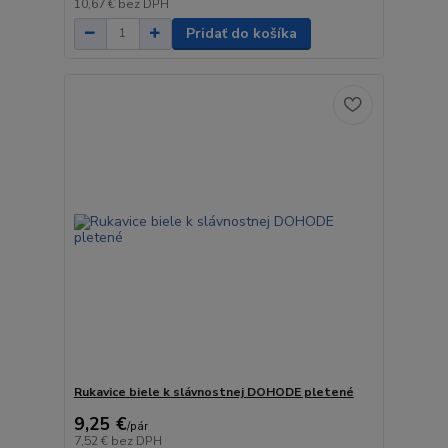
10,67 €
bez DPH
Pridať do košíka
Rukavice biele k slávnostnej DOHODE pletené
9,25 €
/
pár
7,52 €
bez DPH