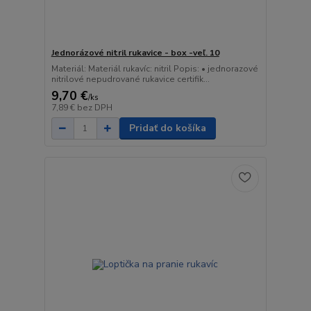
Jednorázové nitril rukavice - box -veľ. 10
Materiál: Materiál rukavíc: nitril Popis: • jednorazové
nitrilové nepudrované rukavice certifik...
9,70 €
/
ks
7,89 €
bez DPH
Pridať do košíka