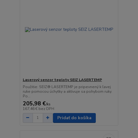
Laserový senzor teploty SEIZ LASERTEMP
Použitie: SEIZ® LASERTEMP je pripevnený k ľavej
ruke pomocou úchytky a aktivuje sa pohybom ruky.
Po...
205,98 €
/
ks
167,46 €
bez DPH
Pridať do košíka