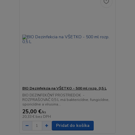
BIO Dezinfekcia na VŠETKO - 500 ml rozp. 0,5 L
BIO DEZINFEKČNÝ PROSTRIEDOK -
ROZPRAŠOVAČ 0,5 L má baktericídne, fungicídne,
sporicídne a vírusina...
25,00 €
/
ks
20,33 €
bez DPH
Pridať do košíka