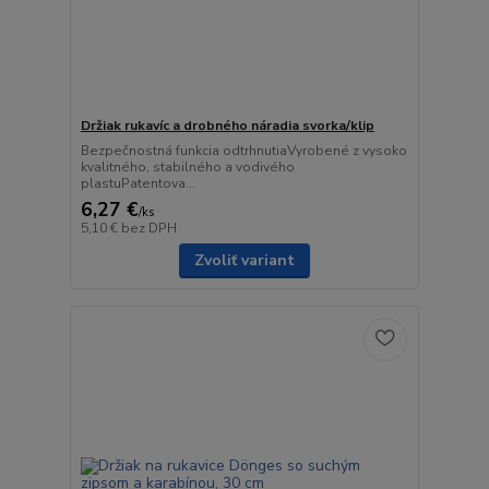
Držiak rukavíc a drobného náradia svorka/klip
Bezpečnostná funkcia odtrhnutiaVyrobené z vysoko
kvalitného, ​​stabilného a vodivého
plastuPatentova...
6,27 €
/
ks
5,10 €
bez DPH
Zvoliť variant