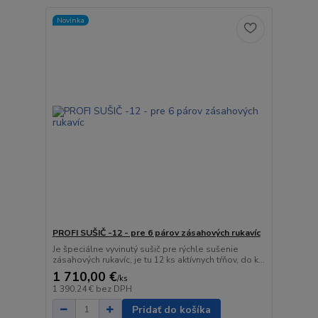
Novinka
PROFI SUŠIČ -12 - pre 6 párov zásahových rukavíc
Je špeciálne vyvinutý sušič pre rýchle sušenie
zásahových rukavíc, je tu 12 ks aktívnych tŕňov, do k...
1 710,00 €
/
ks
1 390,24 €
bez DPH
Pridať do košíka