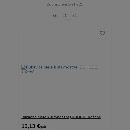
Zobrazujem 1-21 z 21
strana
z 1
Rukavice biele k slávnostnej DOHODE kožené
13,13 €
/
pár