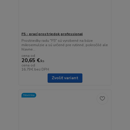
F5 - prací prostriedok professional
Prostriedky radu "F5" sú vyrobené na báze
mikroemulzie a sú určené pre rutinné, pokročilé ale
hlavne...
cena od
20,65 €
/
ks
cena od
16,79 €
bez DPH
Zvoliť variant
Novinka