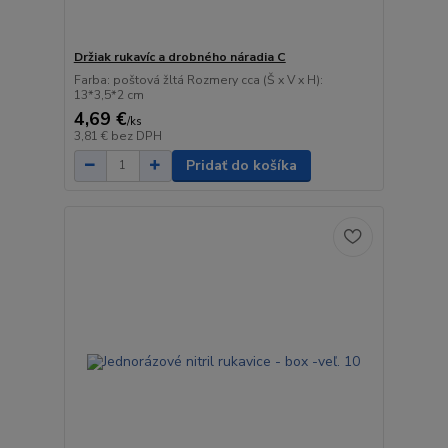
Držiak rukavíc a drobného náradia C
Farba: poštová žltá Rozmery cca (Š x V x H):
13*3,5*2 cm
4,69 €
/
ks
3,81 €
bez DPH
Pridať do košíka