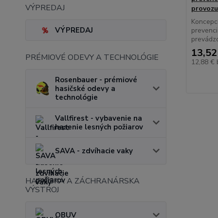
VÝPREDAJ
provozu
Koncepci
VÝPREDAJ
prevenc
prevádzok
13,52
PRÉMIOVÉ ODEVY A TECHNOLÓGIE
12,88 €
Rosenbauer - prémiové
hasičské odevy a
technológie
Vallfirest - vybavenie na
hasenie lesných požiarov
SAVA - zdvíhacie vaky
HASIČSKÁ A ZÁCHRANÁRSKA
VÝSTROJ
OBUV