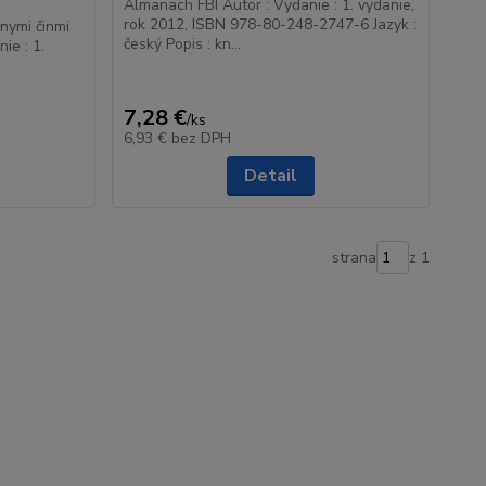
Almanach FBI Autor : Vydanie : 1. vydanie,
rok 2012, ISBN 978-80-248-2747-6 Jazyk :
nymi činmi
český Popis : kn...
ie : 1.
7,28 €
/
ks
6,93 €
bez DPH
Detail
strana
z 1