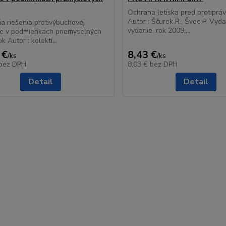
Ochrana letiska pred protipráv
Autor : Ščurek R., Švec P. Vydan
a riešenia protivýbuchovej
vydanie, rok 2009,...
ie v podmienkach priemyselných
 Autor : kolektí...
 €
8,43 €
/
ks
/
ks
bez DPH
8,03 €
bez DPH
Detail
Detail