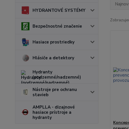
Najnov
HYDRANTOVÉ SYSTÉMY
Zobrazuje
Bezpečnostné značenie
Hasiace prostriedky
Hlásiče a detektory
Hydranty
(podzemné/nadzemné)
Nástroje pre ochranu
stavieb
AMPLLA - dizajnové
hasiace prístroje a
hydranty
Koncepc
prevenc