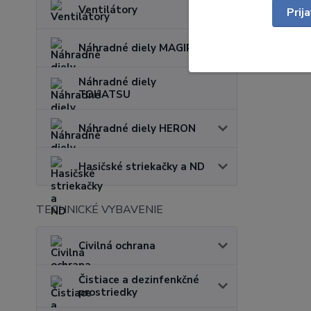
Ventilátory
Prij
Náhradné diely MAGIRUS
Náhradné diely
TOHATSU
Náhradné diely HERON
Hasičské striekačky a ND
TECHNICKÉ VYBAVENIE
Civilná ochrana
Čistiace a dezinfenkčné
prostriedky