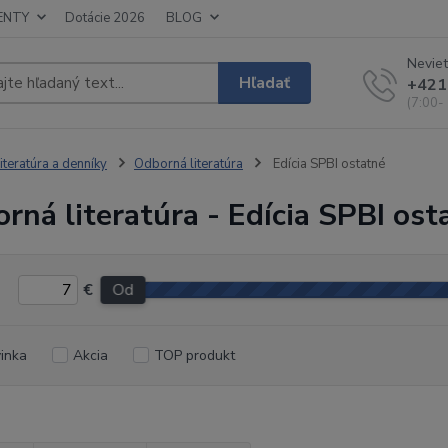
ENTY
Dotácie 2026
BLOG
Neviet
Hľadať
+421
(7:00-
iteratúra a denníky
Odborná literatúra
Edícia SPBI ostatné
rná literatúra - Edícia SPBI ost
€
Od
inka
Akcia
TOP produkt