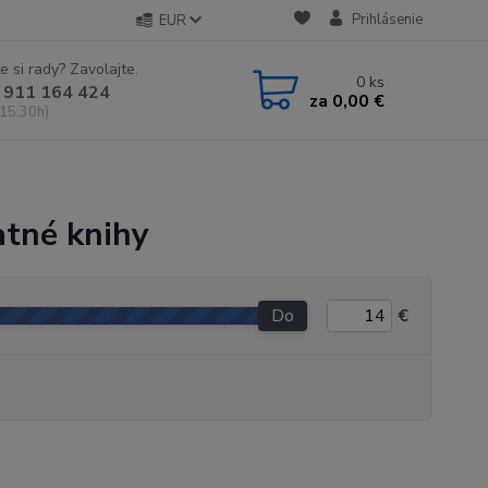
Prihlásenie
EUR
e si rady? Zavolajte.
0
ks
 911 164 424
za
0,00 €
 15:30h)
atné knihy
Do
€