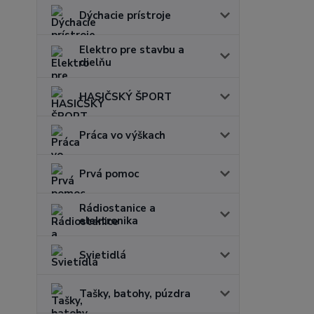
Dýchacie prístroje
Elektro pre stavbu a
dielňu
HASIČSKÝ ŠPORT
Práca vo výškach
Prvá pomoc
Rádiostanice a
elektronika
Svietidlá
Tašky, batohy, púzdra