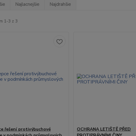
šie
Najlacnejšie
Najdrahšie
m 1-3 z 3
e řešení protivýbuchové
OCHRANA LETIŠTĚ PŘED
e v podmínkách průmyslových
PROTIPRÁVNÍMI ČINY