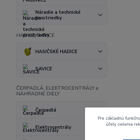
Náradie a technické
prostriedky
HADICE, SAVICE
HASIČSKÉ HADICE
SAVICE
ČERPADLÁ, ELEKTROCENTRÁLY a
NÁHRADNÉ DIELY
Čerpadlá
Pre základnú funkčno
účely cielenia r
Elektrocentrály