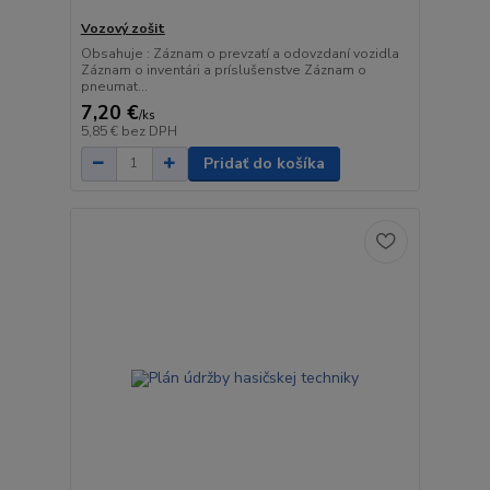
Vozový zošit
Obsahuje : Záznam o prevzatí a odovzdaní vozidla
Záznam o inventári a príslušenstve Záznam o
pneumat...
7,20 €
/
ks
5,85 €
bez DPH
Pridať do košíka