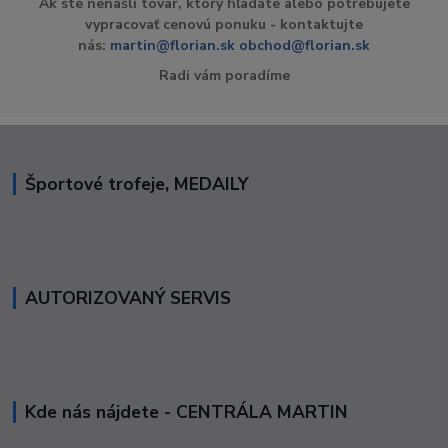
Ak ste nenašli tovar, ktorý hľadáte alebo potrebujete
vypracovať cenovú ponuku - kontaktujte
nás:
martin@florian.sk
obchod@florian.sk
Radi vám poradíme
Športové trofeje, MEDAILY
AUTORIZOVANÝ SERVIS
Kde nás nájdete - CENTRÁLA MARTIN