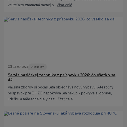
veliteľa to znamená menej p...
čítať celé
15
.
07
.
2026
Aktuality
Servis hasičskej techniky z príspevku 2026: čo všetko sa
dá
Väčšina zborov si počas leta objednáva novú výbavu. Ale ročný
príspevok pre DHZO nepokrýva len nákup - pokrýva aj opravu,
údržbu a náhradné diely na t...
čítať celé