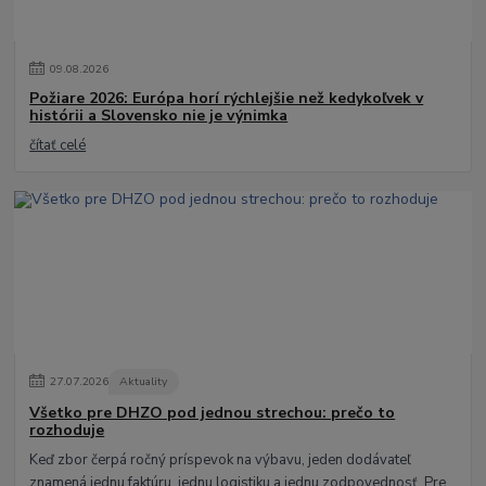
09
.
08
.
2026
Požiare 2026: Európa horí rýchlejšie než kedykoľvek v
histórii a Slovensko nie je výnimka
čítať celé
27
.
07
.
2026
Aktuality
Všetko pre DHZO pod jednou strechou: prečo to
rozhoduje
Keď zbor čerpá ročný príspevok na výbavu, jeden dodávateľ
znamená jednu faktúru, jednu logistiku a jednu zodpovednosť. Pre