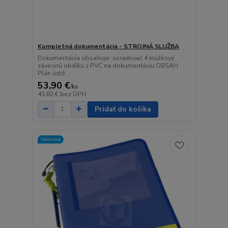
Kompletná dokumentácia - STROJNÁ SLUŽBA
Dokumentácia obsahuje: zoraďovač 4 krúžkový
závesnú obálku z PVC na dokumentáciu OBSAH
Plán údrž...
53,90 €
/
ks
43,82 €
bez DPH
Pridať do košíka
Novinka