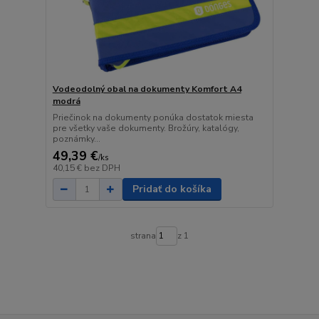
Vodeodolný obal na dokumenty Komfort A4
modrá
Priečinok na dokumenty ponúka dostatok miesta
pre všetky vaše dokumenty. Brožúry, katalógy,
poznámky...
49,39 €
/
ks
40,15 €
bez DPH
Pridať do košíka
strana
z 1