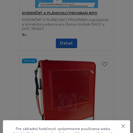
EVIDENČNÝ A PLÁNOVACÍ PROGRAM IKPO
EVIDENČNÝ A PLÁNOVACÍ PROGRAM Legislatívna
a tématická podpora pre členov zložiek DHZO a
DHZ. REGIST...
/
ks
Detail
Novinka
Pre základnú funkčnosť, spríjemnenie používania webu,