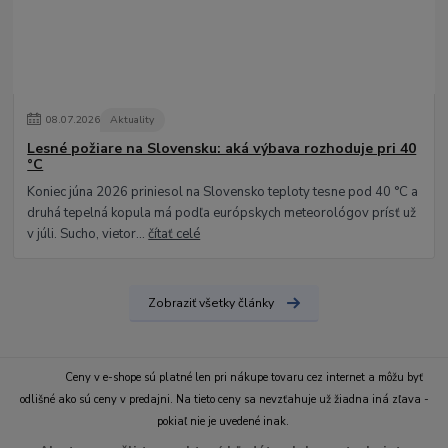
08
.
07
.
2026
Aktuality
Lesné požiare na Slovensku: aká výbava rozhoduje pri 40
°C
Koniec júna 2026 priniesol na Slovensko teploty tesne pod 40 °C a
druhá tepelná kopula má podľa európskych meteorológov prísť už
v júli. Sucho, vietor...
čítať celé
Zobraziť všetky články
Ceny v e-shope sú platné len pri nákupe tovaru cez internet a môžu byť
odlišné ako sú ceny v predajni. Na tieto ceny sa nevzťahuje už žiadna iná zľava -
pokiaľ nie je uvedené inak.