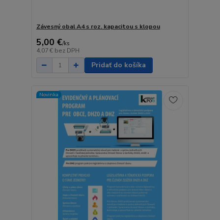
Závesný obal A4 s roz. kapacitou s klopou
5,00 €
/
ks
4,07 €
bez DPH
Pridať do košíka
Novinka