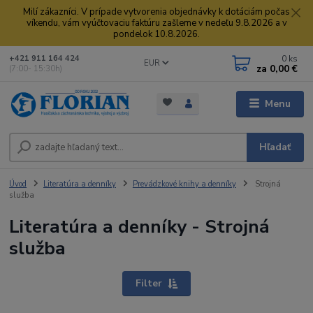
Milí zákazníci. V prípade vytvorenia objednávky k dotáciám počas
víkendu, vám vyúčtovaciu faktúru zašleme v nedeľu 9.8.2026 a v
pondelok 10.8.2026.
0
ks
+421 911 164 424
EUR
za
0,00 €
(7:00- 15:30h)
Menu
Hľadať
Úvod
Literatúra a denníky
Prevádzkové knihy a denníky
Strojná
služba
Literatúra a denníky - Strojná
služba
Filter