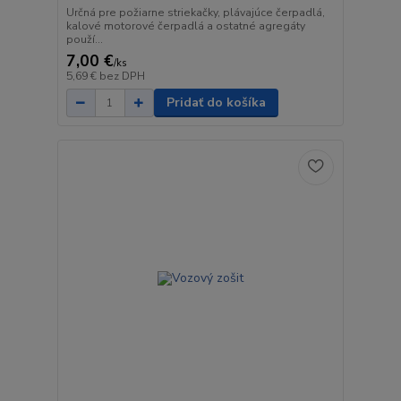
Určná pre požiarne striekačky, plávajúce čerpadlá,
kalové motorové čerpadlá a ostatné agregáty
použí...
7,00 €
/
ks
5,69 €
bez DPH
Pridať do košíka