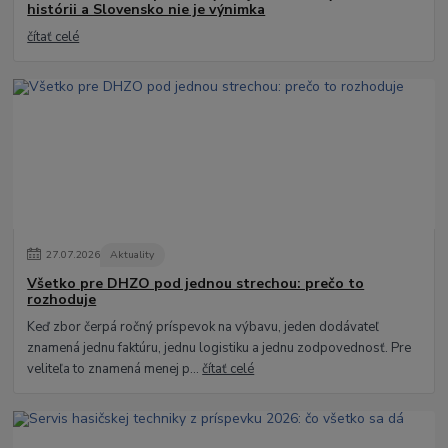
histórii a Slovensko nie je výnimka
čítať celé
27
.
07
.
2026
Aktuality
Všetko pre DHZO pod jednou strechou: prečo to
rozhoduje
Keď zbor čerpá ročný príspevok na výbavu, jeden dodávateľ
znamená jednu faktúru, jednu logistiku a jednu zodpovednosť. Pre
veliteľa to znamená menej p...
čítať celé