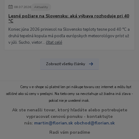
08
.
07
.
2026
Aktuality
Lesné požiare na Slovensku: aká výbava rozhoduje pri 40
°C
Koniec júna 2026 priniesol na Slovensko teploty tesne pod 40 °C a
druhá tepelná kopula má podľa európskych meteorológov prísť už
v júli. Sucho, vietor...
čítať celé
Zobraziť všetky články
Ceny v e-shope sú platné len pri nákupe tovaru cez internet a môžu byť
odlišné ako sú ceny v predajni. Na tieto ceny sa nevzťahuje už žiadna iná zľava -
pokiaľ nie je uvedené inak.
Ak ste nenašli tovar, ktorý hľadáte alebo potrebujete
vypracovať cenovú ponuku - kontaktujte
nás:
martin@florian.sk
obchod@florian.sk
Radi vám poradíme