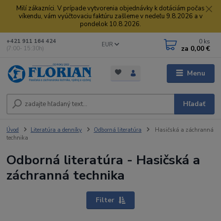
Milí zákazníci. V prípade vytvorenia objednávky k dotáciám počas
víkendu, vám vyúčtovaciu faktúru zašleme v nedeľu 9.8.2026 a v
pondelok 10.8.2026.
0
ks
+421 911 164 424
EUR
za
0,00 €
(7:00- 15:30h)
Menu
Hľadať
Úvod
Literatúra a denníky
Odborná literatúra
Hasičská a záchranná
technika
Odborná literatúra - Hasičská a
záchranná technika
Filter