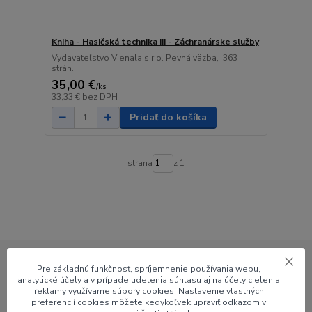
Kniha - Hasičská technika III - Záchranárske služby
Vydavateľstvo Vienala s.r.o. Pevná väzba, 363
strán.
35,00 €
/
ks
33,33 €
bez DPH
Pridať do košíka
strana
z 1
Pre základnú funkčnosť, spríjemnenie používania webu,
Už 24 rokov na trhu
analytické účely a v prípade udelenia súhlasu aj na účely cielenia
reklamy využívame súbory cookies. Nastavenie vlastných
preferencií cookies môžete kedykoľvek upraviť odkazom v
Viac ako 22 000 zákazníkov