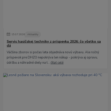
15
.
07
.
2026
Aktuality
Servis hasičskej techniky z príspevku 2026: čo všetko sa
dá
Väčšina zborov si počas leta objednáva novú výbavu. Ale ročný
príspevok pre DHZO nepokrýva len nákup - pokrýva aj opravu,
údržbu a náhradné diely na t...
čítať celé