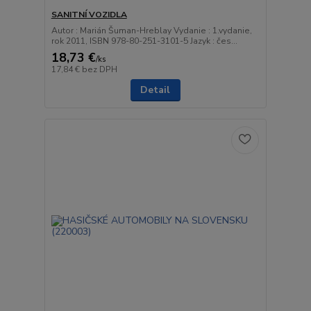
SANITNÍ VOZIDLA
Autor : Marián Šuman-Hreblay Vydanie : 1.vydanie,
rok 2011, ISBN 978-80-251-3101-5 Jazyk : čes...
18,73 €
/
ks
17,84 €
bez DPH
Detail