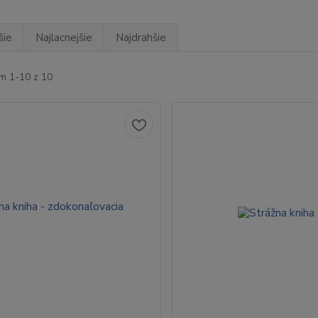
šie
Najlacnejšie
Najdrahšie
m 1-10 z 10