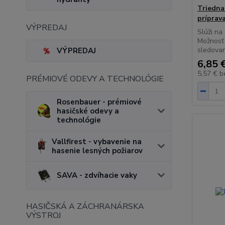
Triedna
príprav
VÝPREDAJ
Slúži na
Možnosť 
sledovan
VÝPREDAJ
6,85 
5,57 €
b
PRÉMIOVÉ ODEVY A TECHNOLÓGIE
Rosenbauer - prémiové
hasičské odevy a
technológie
Vallfirest - vybavenie na
hasenie lesných požiarov
SAVA - zdvíhacie vaky
HASIČSKÁ A ZÁCHRANÁRSKA
VÝSTROJ