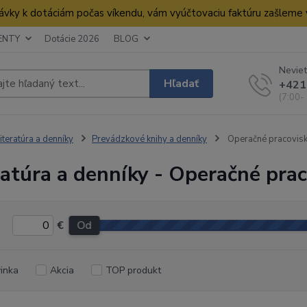
dnávky k dotáciám počas víkendu, vám vyúčtovaciu faktúru zašleme
ENTY
Dotácie 2026
BLOG
Neviet
Hľadať
+421
(7:00-
iteratúra a denníky
Prevádzkové knihy a denníky
Operačné pracovisk
ratúra a denníky - Operačné pra
€
Od
inka
Akcia
TOP produkt