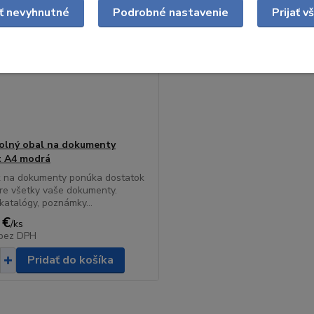
ať nevyhnutné
Podrobné nastavenie
Prijať v
lný obal na dokumenty
t A4 modrá
k na dokumenty ponúka dostatok
re všetky vaše dokumenty.
 katalógy, poznámky...
 €
/
ks
bez DPH
Pridať do košíka