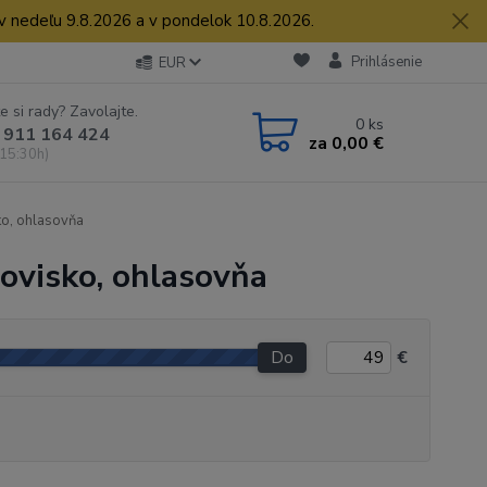
 v nedeľu 9.8.2026 a v pondelok 10.8.2026.
Prihlásenie
EUR
e si rady? Zavolajte.
0
ks
 911 164 424
za
0,00 €
 15:30h)
o, ohlasovňa
covisko, ohlasovňa
Do
€