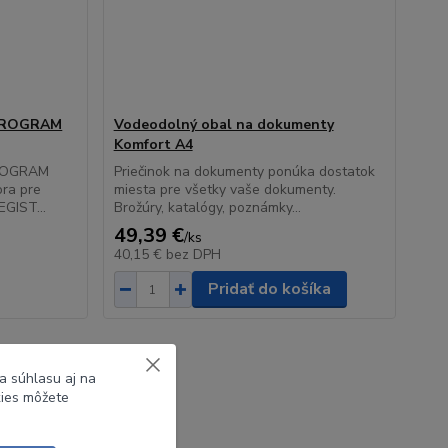
 PROGRAM
Vodeodolný obal na dokumenty
Komfort A4
ROGRAM
Priečinok na dokumenty ponúka dostatok
ora pre
miesta pre všetky vaše dokumenty.
GIST...
Brožúry, katalógy, poznámky...
49,39 €
/
ks
40,15 €
bez DPH
Pridať do košíka
a súhlasu aj na
kies môžete