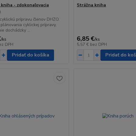
 kniha - zdokonaľovacia
Strážna kniha
a
 cyklickú prípravu členov DHZO.
plánovania cyklickej prípravy,
ie dochádzky ...
€
6,85 €
/
ks
/
ks
ez DPH
5,57 €
bez DPH
Pridať do košíka
Pridať do koš