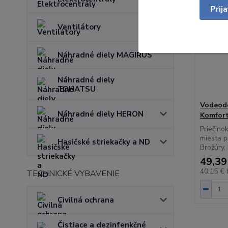
Prij
Ventilátory
Náhradné diely MAGIRUS
Náhradné diely
TOHATSU
Vodeodo
Náhradné diely HERON
Komfor
Priečino
miesta p
Hasičské striekačky a ND
Brožúry,
49,39
40,15 €
TECHNICKÉ VYBAVENIE
Civilná ochrana
Čistiace a dezinfenkčné