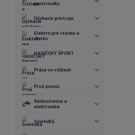
prostriedky
Dýchacie prístroje
Elektro pre stavbu a
dielňu
HASIČSKÝ ŠPORT
Práca vo výškach
Prvá pomoc
Rádiostanice a
elektronika
Svietidlá