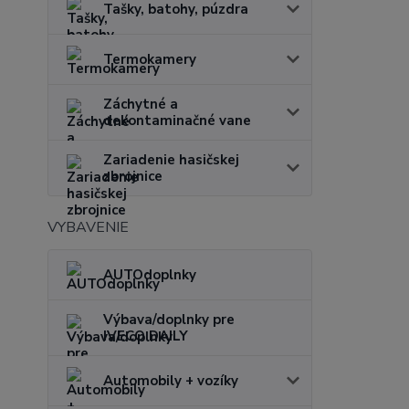
Tašky, batohy, púzdra
Termokamery
Záchytné a
dekontaminačné vane
Zariadenie hasičskej
zbrojnice
VYBAVENIE
AUTOdoplnky
Výbava/doplnky pre
IVECO DAILY
Automobily + vozíky