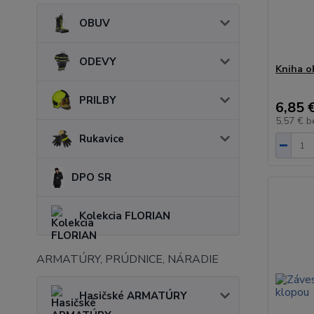
OBUV
ODEVY
Kniha o
PRILBY
6,85 
5,57 €
b
Rukavice
DPO SR
Kolekcia FLORIAN
ARMATÚRY, PRÚDNICE, NÁRADIE
Hasičské ARMATÚRY