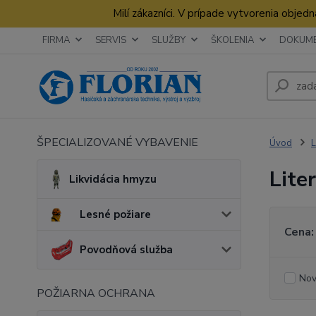
Milí zákazníci. V prípade vytvorenia obje
FIRMA
SERVIS
SLUŽBY
ŠKOLENIA
DOKUM
ŠPECIALIZOVANÉ VYBAVENIE
Úvod
L
Lite
Likvidácia hmyzu
Lesné požiare
Cena:
Povodňová služba
Nov
POŽIARNA OCHRANA