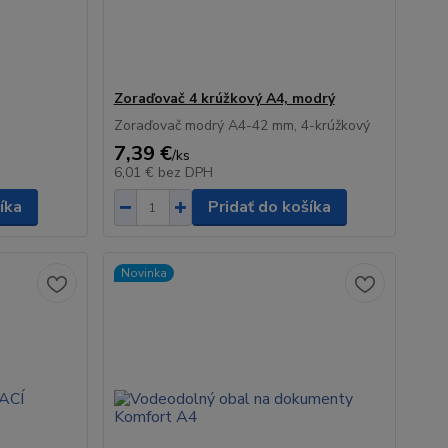
Zoraďovač 4 krúžkový A4, modrý
Zoraďovač modrý A4-42 mm, 4-krúžkový
7,39 €
/
ks
6,01 €
bez DPH
íka
Pridať do košíka
Novinka