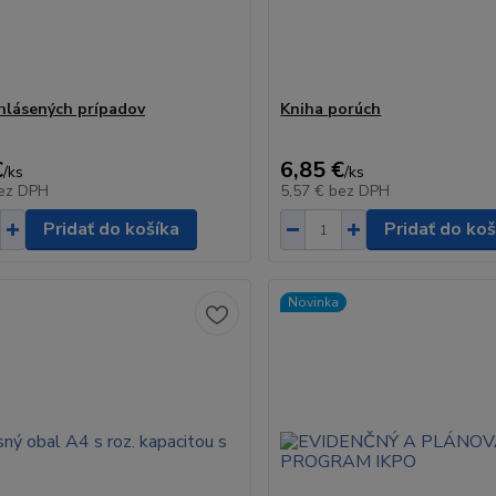
hlásených prípadov
Kniha porúch
€
6,85 €
/
ks
/
ks
ez DPH
5,57 €
bez DPH
Pridať do košíka
Pridať do koš
Novinka