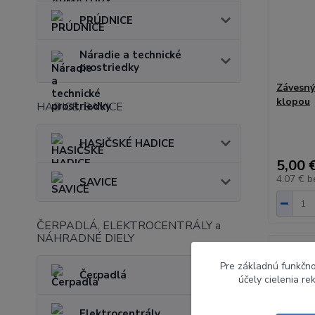
PRÚDNICE
Náradie a technické
prostriedky
Závesný
klopou
HADICE, SAVICE
HASIČSKÉ HADICE
5,00 
4,07 €
b
SAVICE
ČERPADLÁ, ELEKTROCENTRÁLY a
NÁHRADNÉ DIELY
Novinka
Pre základnú funkčno
Čerpadlá
účely cielenia r
Elektrocentrály