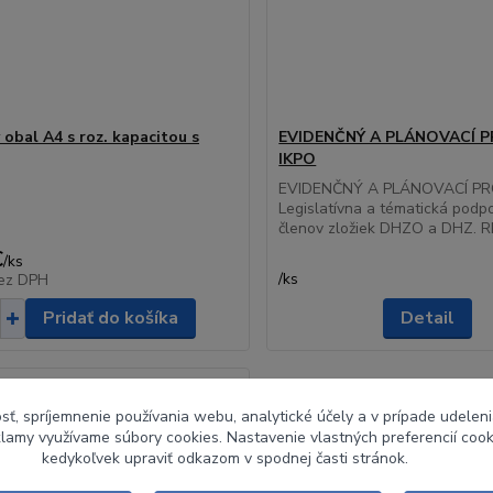
 obal A4 s roz. kapacitou s
EVIDENČNÝ A PLÁNOVACÍ
IKPO
EVIDENČNÝ A PLÁNOVACÍ P
Legislatívna a tématická podp
členov zložiek DHZO a DHZ. RE
€
/
ks
/
ks
ez DPH
Pridať do košíka
Detail
sť, spríjemnenie používania webu, analytické účely a v prípade udeleni
eklamy využívame súbory cookies. Nastavenie vlastných preferencií coo
kedykoľvek upraviť odkazom v spodnej časti stránok.