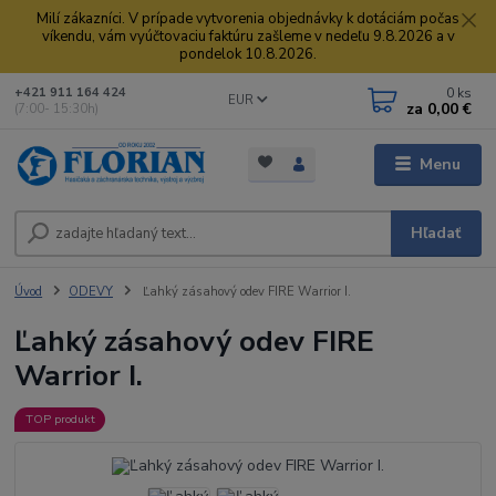
Milí zákazníci. V prípade vytvorenia objednávky k dotáciám počas
víkendu, vám vyúčtovaciu faktúru zašleme v nedeľu 9.8.2026 a v
pondelok 10.8.2026.
0
ks
+421 911 164 424
EUR
za
0,00 €
(7:00- 15:30h)
Menu
Hľadať
Úvod
ODEVY
Ľahký zásahový odev FIRE Warrior I.
Ľahký zásahový odev FIRE
Warrior I.
TOP produkt