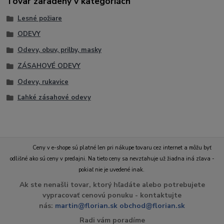
Tovar zaradený v kategóriách
Lesné požiare
ODEVY
Odevy, obuv, prilby, masky
ZÁSAHOVÉ ODEVY
Odevy, rukavice
Ľahké zásahové odevy
Ceny v e-shope sú platné len pri nákupe tovaru cez internet a môžu byť
odlišné ako sú ceny v predajni. Na tieto ceny sa nevzťahuje už žiadna iná zľava -
pokiaľ nie je uvedené inak.
Ak ste nenašli tovar, ktorý hľadáte alebo potrebujete
vypracovať cenovú ponuku - kontaktujte
nás:
martin@florian.sk
obchod@florian.sk
Radi vám poradíme