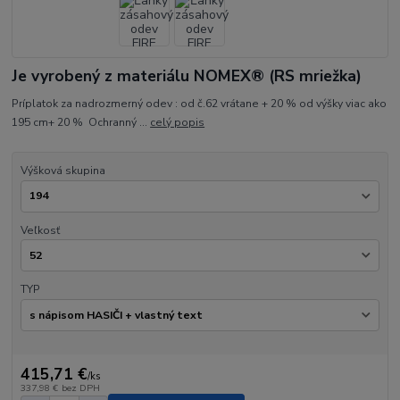
Je vyrobený z materiálu NOMEX® (RS mriežka)
Príplatok za nadrozmerný odev : od č.62 vrátane + 20 % od výšky viac ako
195 cm+ 20 % Ochranný ...
celý popis
Výšková skupina
Veľkosť
TYP
415,71 €
/
ks
337,98 €
bez DPH