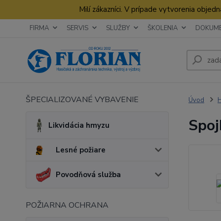
Milí zákazníci. V prípade vytvorenia obje
FIRMA
SERVIS
SLUŽBY
ŠKOLENIA
DOKUM
ŠPECIALIZOVANÉ VYBAVENIE
Úvod
Spoj
Likvidácia hmyzu
Lesné požiare
Povodňová služba
POŽIARNA OCHRANA