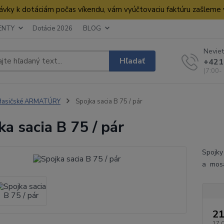
dnávky k dotáciám počas víkendu, vám vyúčtovaciu faktúru zašleme
ENTY
Dotácie 2026
BLOG
Neviet
Hľadať
+421
(7:00-
Hasičské ARMATÚRY
Spojka sacia B 75 / pár
ka sacia B 75 / pár
Spojky
a mosa
21
17,