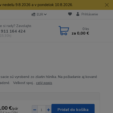
 v nedeľu 9.8.2026 a v pondelok 10.8.2026.
Prihlásenie
EUR
e si rady? Zavolajte.
0
ks
 911 164 424
za
0,00 €
 15:30h)
 sacie sú vyrobené zo zliatin hliníka. Na požiadanie aj kované
dzné. Veľkosť spoj...
celý popis
,00 €
/
pár
Pridať do košíka
07 €
bez DPH