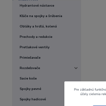
Hydrantové nástavce
Kľúče na spojky a šrúbenia
Oblúky a hrdlá, kolená
Prechody a redukcie
Pretlakové ventily
Primiešavače
Rozdeľovače
Sacie koše
Spojky pevné
Pre základnú funkčno
účely cielenia r
Spojky hadicové