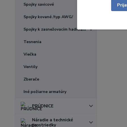
Spojky savicové
Prij
Spojky kované /typ AWG/
Spojky k zasnežovacím hadiciam
Tesnenia
Viečka
Ventily
Zberače
Iné požiarne armatúry
PRÚDNICE
Náradie a technické
prostriedky