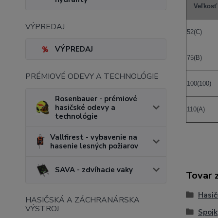
Veľkosť
VÝPREDAJ
52(C)
VÝPREDAJ
75(B)
PRÉMIOVÉ ODEVY A TECHNOLÓGIE
100(100)
Rosenbauer - prémiové
hasičské odevy a
110(A)
technológie
Vallfirest - vybavenie na
hasenie lesných požiarov
SAVA - zdvíhacie vaky
Tovar 
Hasi
HASIČSKÁ A ZÁCHRANÁRSKA
VÝSTROJ
Spojk