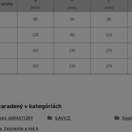
a
b
L
 spojky
(mm)
(mm)
(mm)
98
66
90
126
89
124
182
133
170
182
133
170
zaradený v kategóriách
čské ARMATÚRY
SAVICE
Spoj
y, tesnenia a iné k