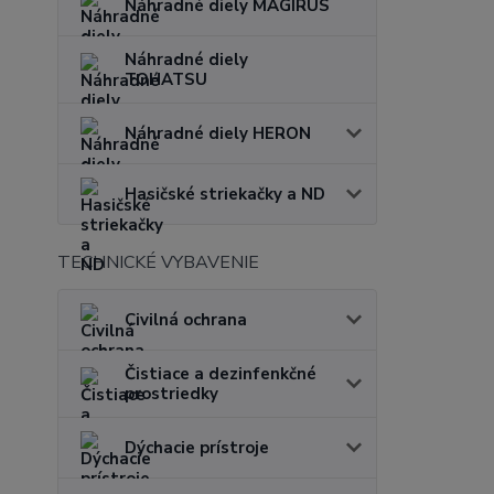
Náhradné diely MAGIRUS
Náhradné diely
TOHATSU
Náhradné diely HERON
Hasičské striekačky a ND
TECHNICKÉ VYBAVENIE
Civilná ochrana
Čistiace a dezinfenkčné
prostriedky
Dýchacie prístroje