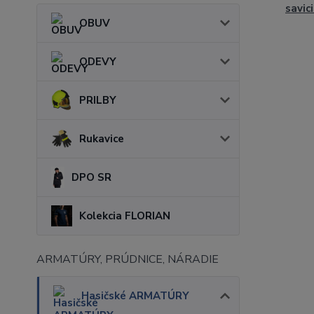
savic
OBUV
ODEVY
PRILBY
Rukavice
DPO SR
Kolekcia FLORIAN
ARMATÚRY, PRÚDNICE, NÁRADIE
Hasičské ARMATÚRY