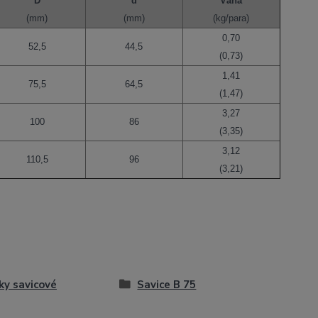
D
d
Váha
(mm)
(mm)
(kg/para)
0,70
52,5
44,5
(0,73)
1,41
75,5
64,5
(1,47)
3,27
100
86
(3,35)
3,12
110,5
96
(3,21)
ky savicové
Savice B 75